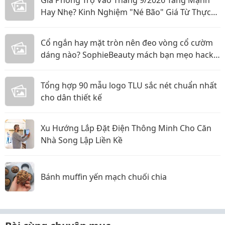
Giá Phòng Trọ Vào Tháng 9/2026 Tăng Mạnh
Hay Nhẹ? Kinh Nghiệm "Né Bão" Giá Từ Thực
Tế
Cổ ngắn hay mặt tròn nên đeo vòng cổ cườm
dáng nào? SophieBeauty mách bạn mẹo hack
dáng siêu đỉnh
Tổng hợp 90 mẫu logo TLU sắc nét chuẩn nhất
cho dân thiết kế
Xu Hướng Lắp Đặt Điện Thông Minh Cho Căn
Nhà Song Lập Liền Kề
Bánh muffin yến mạch chuối chia