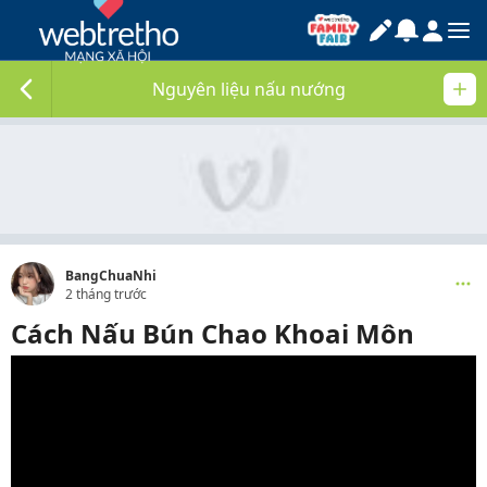
Nguyên liệu nấu nướng
BangChuaNhi
2 tháng trước
Cách Nấu Bún Chao Khoai Môn