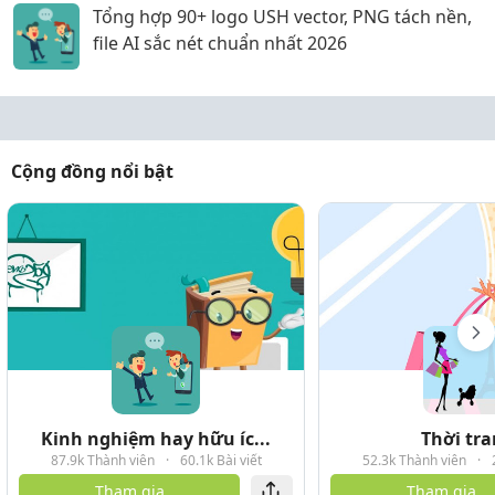
Tổng hợp 90+ logo USH vector, PNG tách nền,
file AI sắc nét chuẩn nhất 2026
Cộng đồng nổi bật
Kinh nghiệm hay hữu íc...
Thời tr
87.9k Thành viên
·
60.1k Bài viết
52.3k Thành viên
·
Tham gia
Tham gia