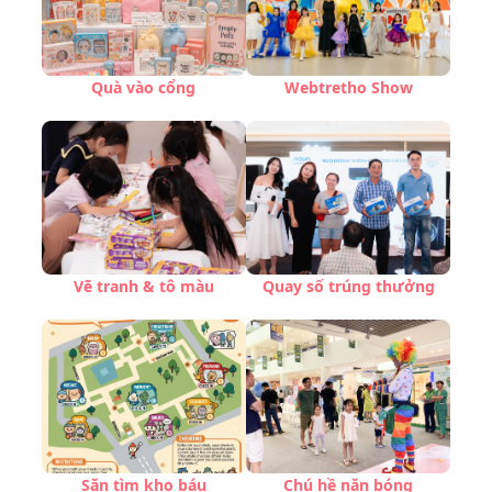
Quà vào cổng
Webtretho Show
Vẽ tranh & tô màu
Quay số trúng thưởng
Săn tìm kho báu
Chú hề nặn bóng