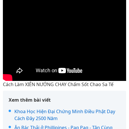
Cách Làm XIÊN NƯỚNG CHAY Chấm Sốt Chao Sa Tế
Xem thêm bài viết
Khoa Học Hiện Đại Chứng Minh Điều Phật Dạy
Cách Đây 2500 Năm
Ăn Rác Thải ở Phillipines - Pag Pag - Tận Cùng