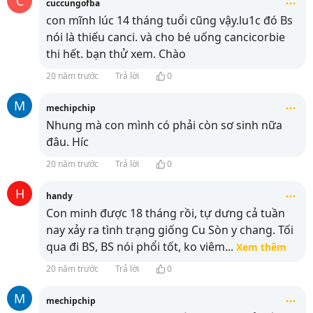
C
cuccungofba
con mĩnh lúc 14 tháng tuổi cũng vậy.lu1c đó Bs
nói là thiếu canci. và cho bé uống cancicorbie
thi hết. bạn thử xem. Chào
20 năm trước
Trả lời
0
M
mechipchip
Nhung mà con mình có phải còn sơ sinh nữa
đâu. Híc
20 năm trước
Trả lời
0
H
handy
Con minh được 18 tháng rồi, tự dưng cả tuần
nay xảy ra tình trạng giống Cu Sòn y chang. Tối
qua đi BS, BS nói phổi tốt, ko viêm
...
Xem thêm
20 năm trước
Trả lời
0
M
mechipchip