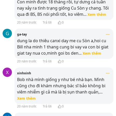
Con minh được 18 tháng rồi, tự dưng cả tuần
nay xảy ra tình trạng giống Cu Sòn y chang. Tối
qua đi BS, BS nói phổi tốt, ko viêm
...
Xem thêm
20 năm trước
Trả lời
0
G
ga-tay
dung la do thiêu canxi day me cu Sòn a,hoi cu
Bill nha minh 1 thang cung bi vay va con bi giat
giat tay nua co,minh goi bs den
...
Xem thêm
20 năm trước
Trả lời
0
X
xinhxinh
Bob nhà mình giống y như bé nhà bạn. Mình
cũng cho đi khám nhưng bác sĩ bảo không bi
viêm nhiễm gì cả mà là bị sụn thanh quản,
...
Xem thêm
20 năm trước
Trả lời
0