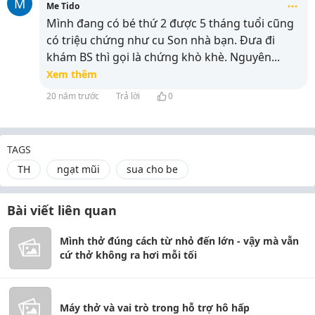
M
Me Tido
Mình đang có bé thứ 2 được 5 tháng tuổi cũng
có triệu chứng như cu Son nhà bạn. Đưa đi
khám BS thì gọi là chứng khò khè. Nguyên
...
Xem thêm
20 năm trước
Trả lời
0
TAGS
TH
ngạt mũi
sua cho be
Bài viết liên quan
Mình thở đúng cách từ nhỏ đến lớn - vậy mà vẫn
cứ thở không ra hơi mỗi tối
Máy thở và vai trò trong hỗ trợ hô hấp