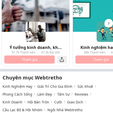
Ý tưởng kinh doanh, kh...
Kinh nghiệm hay
91.7k Thành viên
·
47.3k Bài viết
88k Thành viên
·
6
Tham gia
Tham gia
Chuyên mục Webtretho
Kinh Nghiệm Hay
Giải Trí Cho Gia Đình
Sức Khoẻ
Phong Cách Sống
Làm Đẹp
Tâm Sự
Reviews
Kinh Doanh
Hội Bàn Tròn
Cưới
Giao Dịch
Câu Lạc Bộ & Hội Nhóm
Ngôi Nhà Webtretho