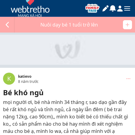
Nuôi dạy bé 1 tuổi trở lên
katievo
K
8 năm trước
Bé khó ngủ
mọi người ơi, bé nhà mình 34 tháng r, sao dạo gần đây
bé rất khó ngủ và tỉnh ngủ, cả ngày lẫn đêm ( bé trai
nặng 12kg, cao 90cm),, mình ko biết bé có thiếu chất gì
ko,, có sản phẩm nào cho bé hay mình đi xét nghiệm
máu cho bé ạ, mình lo wa, cả nhà giúp mình với ạ