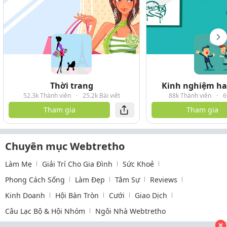
Thời trang
Kinh nghiệm hay
52.3k Thành viên
·
25.2k Bài viết
88k Thành viên
·
6
Tham gia
Tham gia
Chuyên mục Webtretho
Làm Mẹ
Giải Trí Cho Gia Đình
Sức Khoẻ
Phong Cách Sống
Làm Đẹp
Tâm Sự
Reviews
Kinh Doanh
Hội Bàn Tròn
Cưới
Giao Dịch
Câu Lạc Bộ & Hội Nhóm
Ngôi Nhà Webtretho