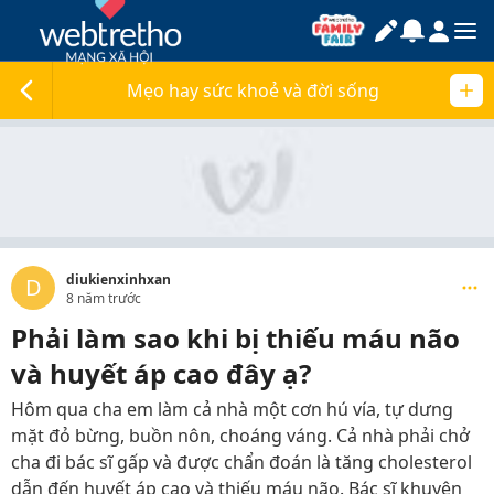
Mẹo hay sức khoẻ và đời sống
diukienxinhxan
D
8 năm trước
Phải làm sao khi bị thiếu máu não
và huyết áp cao đây ạ?
Hôm qua cha em làm cả nhà một cơn hú vía, tự dưng
mặt đỏ bừng, buồn nôn, choáng váng. Cả nhà phải chở
cha đi bác sĩ gấp và được chẩn đoán là tăng cholesterol
dẫn đến huyết áp cao và thiếu máu não. Bác sĩ khuyên