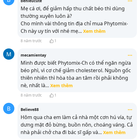
behieucute
Mẹ cá ơi, để giảm hấp thu chất béo thì dùng
thường xuyên luôn à?
Cho mình vài thông tin địa chỉ mua Phytomix-
Ch này uy tín với nhé mẹ
...
Xem thêm
8 năm trước
1
M
mecamientay
Mình được biết Phytomix-Ch có thể ngăn ngừa
béo phì, vì cơ chế giảm cholesterol. Nguồn gốc
thiên nhiên thì hòa tòa an tâm rồi phải không
nè, nhất là
...
Xem thêm
8 năm trước
1
B
Believe88
Hôm qua cha em làm cả nhà một cơn hú vía, tự
dưng mặt đỏ bừng, buồn nôn, choáng váng. Cả
nhà phải chở cha đi bác sĩ gấp và
...
Xem thêm