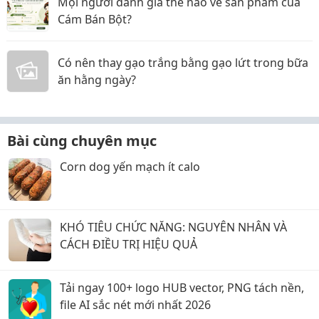
Mọi người đánh giá thế nào về sản phẩm của
Cám Bán Bột?
Có nên thay gạo trắng bằng gạo lứt trong bữa
ăn hằng ngày?
Bài cùng chuyên mục
Corn dog yến mạch ít calo
KHÓ TIÊU CHỨC NĂNG: NGUYÊN NHÂN VÀ
CÁCH ĐIỀU TRỊ HIỆU QUẢ
Tải ngay 100+ logo HUB vector, PNG tách nền,
file AI sắc nét mới nhất 2026