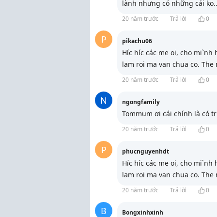
lành nhưng có những cái ko
.
20 năm trước
Trả lời
0
P
pikachu06
Híc híc các me oi, cho mi`nh 
lam roi ma van chua co. The
20 năm trước
Trả lời
0
N
ngongfamily
Tommum ơi cái chính là có tr
20 năm trước
Trả lời
0
P
phucnguyenhdt
Híc híc các me oi, cho mi`nh 
lam roi ma van chua co. The
20 năm trước
Trả lời
0
B
Bongxinhxinh