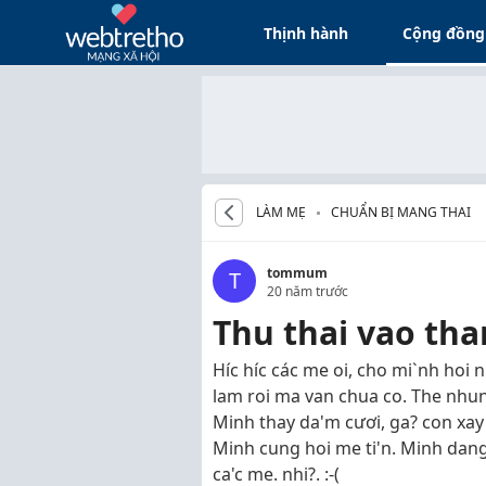
Thịnh hành
Cộng đồng
LÀM MẸ
CHUẨN BỊ MANG THAI
tommum
T
20 năm trước
Thu thai vao tha
Híc híc các me oi, cho mi`nh hoi n
lam roi ma van chua co. The nhung
Minh thay da'm cươi, ga? con xay 
Minh cung hoi me ti'n. Minh dang
ca'c me. nhi?. :-(