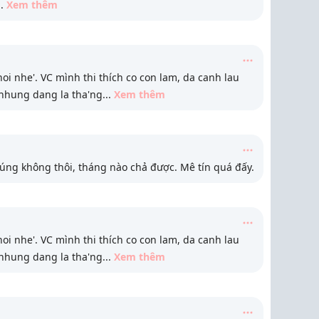
..
Xem thêm
hoi nhe'. VC mình thi thích co con lam, da canh lau
 nhung dang la tha'ng
...
Xem thêm
úng không thôi, tháng nào chả được. Mê tín quá đấy.
hoi nhe'. VC mình thi thích co con lam, da canh lau
 nhung dang la tha'ng
...
Xem thêm