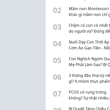
0
2
Mầm non Montessori 
khác gì mầm non chỉ 
mác Montessori?
0
3
Chậm có con có nhất t
do người vợ? Đừng đ
định kiến làm chậm vi
0
4
Nuôi Dạy Con Thời Áp
nguyên nhân
Cơm Áo Gạo Tiền - Nỗi
Của Bố Mẹ Và Giải Ph
0
5
Con Nghịch Ngợm Quá
Giúp Bé Phát Triển To
Mẹ Phải Làm Sao? Bí 
Diện
"Trị" Con Hiếu Động 
0
6
3 tháng đầu thai kỳ n
Không Cần La Hét
gì? 6 nhóm thực phẩm
chọn, không cần "ăn 
0
7
PCOS có rụng trứng
hai người"
không? Sự thật nhiều
nữ đang hiểu chưa đ
Bí Quyết Tăng Chiều 