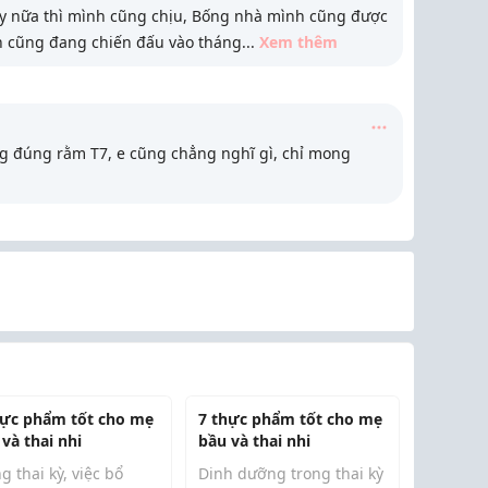
này nữa thì mình cũng chịu, Bống nhà mình cũng được
nh cũng đang chiến đấu vào tháng
...
Xem thêm
ng đúng rằm T7, e cũng chẳng nghĩ gì, chỉ mong
hực phẩm tốt cho mẹ
7 thực phẩm tốt cho mẹ
và thai nhi
bầu và thai nhi
g thai kỳ, việc bổ
Dinh dưỡng trong thai kỳ