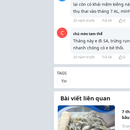
lại còn có khái niệm kiêng 
thụ thai vào tháng 7 AL, mì
20 năm trước
Trả lời
0
C
chú mèo tam thể
Tháng này e đi SA, trứng rụ
nhanh chóng có e bé thôi.
20 năm trước
Trả lời
0
TAGS
TH
Bài viết liên quan
7 t
bầu 
Tron