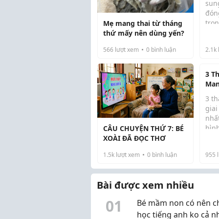
sun
đóng
trọ
Mẹ mang thai từ tháng
khỏ
thứ mấy nên dùng yến?
sự p
566
lượt xem
0
bình luận
2.1k
của 
khô
cũng
3 T
Man
Để T
3 th
gia
nhất
hình
CÂU CHUYỆN THỨ 7: BÉ
các
XOÀI ĐÃ ĐỌC THƠ
khô
1.5k
lượt xem
0
bình luận
955
l
sin
cần
hưở
Bài được xem nhiều
0
1
Bé mầm non có nên ch
học tiếng anh ko cả n