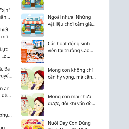
Triển Trí Tuệ, Cảm Xúc
"xịn"
Và Khả Năng Sáng Tạo
gắn
Ngoài nhựa: Những
vật liệu chơi cảm giác
hiết
tốt nhất cho bé yêu
ể một
của bạn
ệc tìm
Các hoạt động sinh
 Lực
viên tại trường Cao
 Lo
đẳng Ngoại ngữ và
áp
Công nghệ Hà Nội -
, Ba
àn
Mong con không chỉ
FTC
Quyết
cần hy vọng, mà cần
Mà
một lộ trình phù hợp
ên ăn
 dễ
Mong con mãi chưa
cho
được, đôi khi vấn đề
không chỉ nằm ở
 phụ
TRỨNG hay TINH
úng
Nuôi Dạy Con Đúng
TRÙNG
Cao