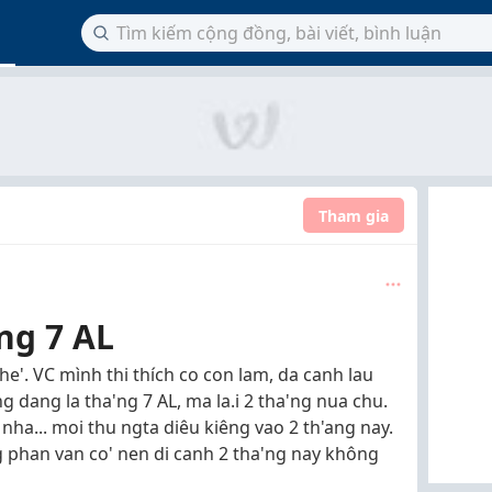
Tham gia
ng 7 AL
he'. VC mình thi thích co con lam, da canh lau
 dang la tha'ng 7 AL, ma la.i 2 tha'ng nua chu.
nha... moi thu ngta diêu kiêng vao 2 th'ang nay.
 phan van co' nen di canh 2 tha'ng nay không