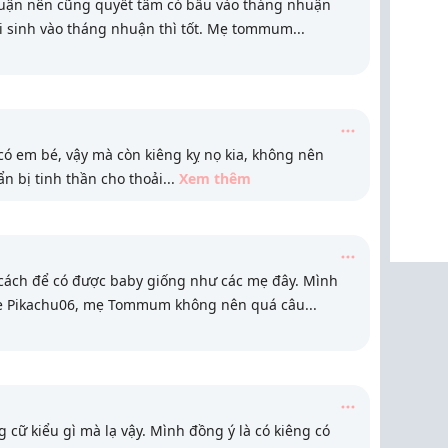
huận nên cũng quyết tâm có bầu vào tháng nhuận
ói sinh vào tháng nhuận thì tốt. Mẹ tommum
...
ó em bé, vậy mà còn kiêng kỵ nọ kia, không nên
ẩn bị tinh thần cho thoải
...
Xem thêm
cách để có được baby giống như các mẹ đây. Mình
ẹ Pikachu06, mẹ Tommum không nên quá câu
...
cữ kiểu gì mà lạ vậy. Mình đồng ý là có kiêng có