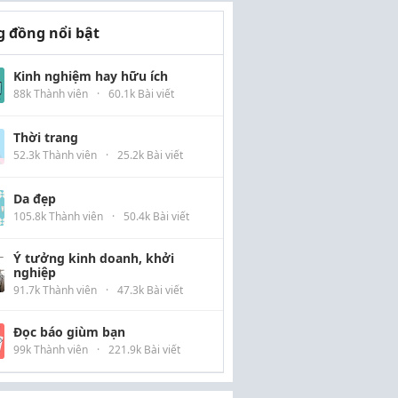
 đồng nổi bật
Kinh nghiệm hay hữu ích
88k Thành viên
·
60.1k Bài viết
Thời trang
52.3k Thành viên
·
25.2k Bài viết
Da đẹp
105.8k Thành viên
·
50.4k Bài viết
Ý tưởng kinh doanh, khởi
nghiệp
91.7k Thành viên
·
47.3k Bài viết
Đọc báo giùm bạn
99k Thành viên
·
221.9k Bài viết