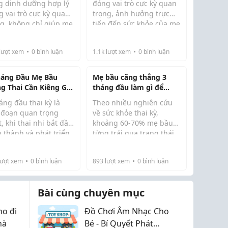
g dinh dưỡng hợp lý
đóng vai trò cực kỳ quan
 vai trò cực kỳ quan
trọng, ảnh hưởng trực
ng, không chỉ giúp mẹ
tiếp đến sức khỏe của mẹ
e mạnh mà còn hỗ trợ
và sự phát triển toàn
hát triển toàn diện
diện của thai nhi. Việc
lượt xem
0
bình luận
1.1k
lượt xem
0
bình luận
thai nhi. Tuy nhiên,
lựa chọn đúng thực
ng phải mẹ bầu nào
phẩm không chỉ giúp mẹ
 biết...
khỏe mạnh mà cò...
háng Đầu Mẹ Bầu
Mẹ bầu căng thẳng 3
g Thai Cần Kiêng Gì
tháng đầu làm gì để
ránh Dị Tật Thai Nhi
không ảnh hưởng đến
áng đầu thai kỳ là
Theo nhiều nghiên cứu
thai nhi?
i đoạn quan trọng
về sức khỏe thai kỳ,
, khi thai nhi bắt đầu
khoảng 60-70% mẹ bầu
 thành và phát triển
từng trải qua trạng thái
 cơ quan. Nếu mẹ bầu
lo âu hoặc căng thẳng,
ng chú ý đến chế độ
đặc biệt trong giai đoạn
ượt xem
0
bình luận
893
lượt xem
0
bình luận
h hoạt và những điều
đầu mang thai. Điều
 kiêng, nguy cơ ảnh
đáng nói là không ít mẹ
ng đến ...
cho rằng đây là cảm...
Bài cùng chuyên mục
o đi
Đồ Chơi Âm Nhạc Cho
hà
Bé - Bí Quyết Phát