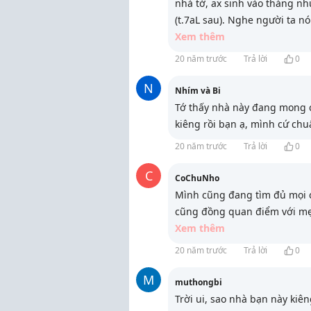
nhà tớ, ax sinh vào tháng n
(t.7aL sau). Nghe người ta n
Xem thêm
20 năm trước
Trả lời
0
N
Nhím và Bi
Tớ thấy nhà này đang mong c
kiêng rồi bạn ạ, mình cứ chu
20 năm trước
Trả lời
0
C
CoChuNho
Mình cũng đang tìm đủ mọi 
cũng đồng quan điểm với m
Xem thêm
20 năm trước
Trả lời
0
M
muthongbi
Trời ui, sao nhà bạn này kiêng 