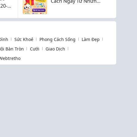
Cách Ngay Từ Những
20-
Năm Đầu Đời
c
 Đình
Sức Khoẻ
Phong Cách Sống
Làm Đẹp
ội Bàn Tròn
Cưới
Giao Dịch
Webtretho