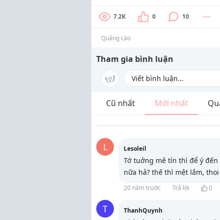
7.2K
0
10
Quảng cáo
Tham gia bình luận
Cũ nhất
Mới nhất
Qu
L
Lesoleil
Tớ tuởng mê tín thì để ý đến
nữa hả? thế thì mệt lắm, thoi
20 năm trước
Trả lời
0
T
ThanhQuynh