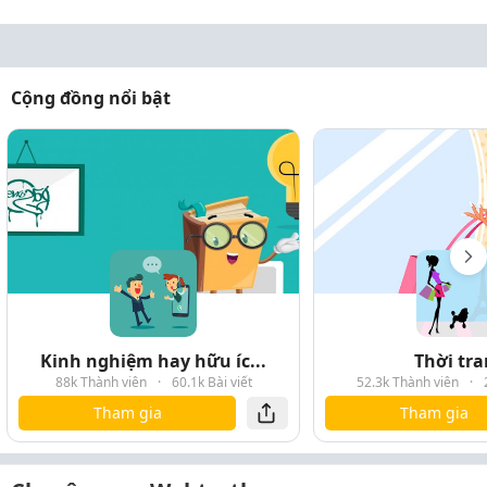
Cộng đồng nổi bật
Kinh nghiệm hay hữu íc...
Thời tr
88k Thành viên
·
60.1k Bài viết
52.3k Thành viên
·
Tham gia
Tham gia