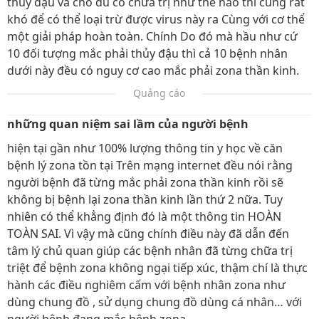
thủy đậu và cho dù có chữa trị như thế nào thì cũng rất
khó để có thể loại trừ được virus này ra Cùng với cơ thể
một giải pháp hoàn toàn. Chính Do đó mà hầu như cứ
10 đối tượng mắc phải thủy đậu thì cả 10 bệnh nhân
dưới này đều có nguy cơ cao mắc phải zona thần kinh.
Quảng cáo
những quan niệm sai lầm của người bệnh
hiện tại gần như 100% lượng thông tin y học về căn
bệnh lý zona tồn tại Trên mạng internet đều nói rằng
người bệnh đã từng mắc phải zona thần kinh rồi sẽ
không bị bệnh lại zona thần kinh lần thứ 2 nữa. Tuy
nhiên có thể khẳng định đó là một thông tin HOÀN
TOÀN SAI. Vì vậy mà cũng chính điều này đã dẫn đến
tâm lý chủ quan giúp các bệnh nhân đã từng chữa trị
triệt để bệnh zona không ngại tiếp xúc, thậm chí là thực
hành các điều nghiêm cấm với bệnh nhân zona như
dùng chung đồ , sử dụng chung đồ dùng cá nhân… với