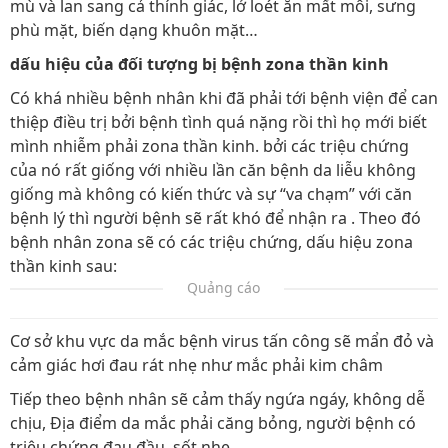
mù và lan sang cả thính giác, lở loét ăn mất môi, sưng
phù mặt, biến dạng khuôn mặt…
dấu hiệu của đối tượng bị bệnh zona thần kinh
Có khá nhiều bệnh nhân khi đã phải tới bệnh viện để can
thiệp điều trị bởi bệnh tình quá nặng rồi thì họ mới biết
mình nhiễm phải zona thần kinh. bởi các triệu chứng
của nó rất giống với nhiều lần căn bệnh da liễu không
giống mà không có kiến thức và sự “va chạm” với căn
bệnh lý thì người bệnh sẽ rất khó để nhận ra . Theo đó
bệnh nhân zona sẽ có các triệu chứng, dấu hiệu zona
thần kinh sau:
Quảng cáo
Cơ sở khu vực da mắc bệnh virus tấn công sẽ mẩn đỏ và
cảm giác hơi đau rát nhẹ như mắc phải kim châm
Tiếp theo bệnh nhân sẽ cảm thấy ngứa ngáy, không dễ
chịu, Địa điểm da mắc phải căng bỏng, người bệnh có
triệu chứng đau đầu, sốt nhẹ.