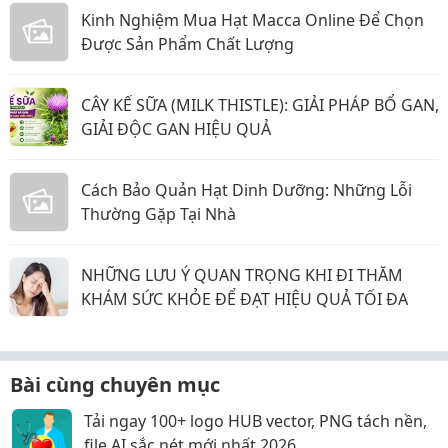
Kinh Nghiệm Mua Hạt Macca Online Để Chọn
Được Sản Phẩm Chất Lượng
CÂY KẾ SỮA (MILK THISTLE): GIẢI PHÁP BỔ GAN,
GIẢI ĐỘC GAN HIỆU QUẢ
Cách Bảo Quản Hạt Dinh Dưỡng: Những Lỗi
Thường Gặp Tại Nhà
NHỮNG LƯU Ý QUAN TRỌNG KHI ĐI THĂM
KHÁM SỨC KHỎE ĐỂ ĐẠT HIỆU QUẢ TỐI ĐA
Bài cùng chuyên mục
Tải ngay 100+ logo HUB vector, PNG tách nền,
file AI sắc nét mới nhất 2026