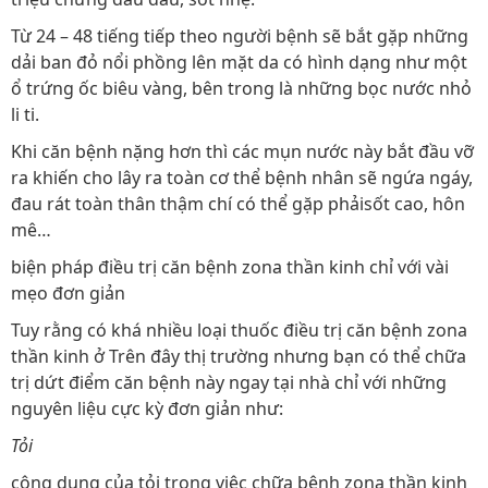
Từ 24 – 48 tiếng tiếp theo người bệnh sẽ bắt gặp những
dải ban đỏ nổi phồng lên mặt da có hình dạng như một
ổ trứng ốc biêu vàng, bên trong là những bọc nước nhỏ
li ti.
Khi căn bệnh nặng hơn thì các mụn nước này bắt đầu vỡ
ra khiến cho lây ra toàn cơ thể bệnh nhân sẽ ngứa ngáy,
đau rát toàn thân thậm chí có thể gặp phảisốt cao, hôn
mê…
biện pháp điều trị căn bệnh zona thần kinh chỉ với vài
mẹo đơn giản
Tuy rằng có khá nhiều loại thuốc điều trị căn bệnh zona
thần kinh ở Trên đây thị trường nhưng bạn có thể chữa
trị dứt điểm căn bệnh này ngay tại nhà chỉ với những
nguyên liệu cực kỳ đơn giản như:
Tỏi
công dụng của tỏi trong việc chữa bệnh zona thần kinh