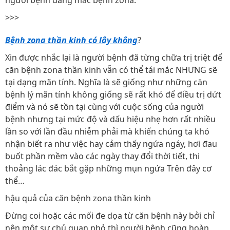
người bệnh đang mắc bệnh zona.
>>>
Bệnh zona thần kinh có lây không
?
Xin được nhắc lại là người bệnh đã từng chữa trị triệt để
căn bệnh zona thần kinh vẫn có thể tái mắc NHƯNG sẽ
tại dạng mãn tính. Nghĩa là sẽ giống như những căn
bệnh lý mãn tính không giống sẽ rất khó để điều trị dứt
điểm và nó sẽ tồn tại cùng với cuộc sống của người
bệnh nhưng tại mức độ và dấu hiệu nhẹ hơn rất nhiều
lần so với lần đầu nhiễm phải mà khiến chúng ta khó
nhận biết ra như việc hay cảm thấy ngứa ngáy, hơi đau
buốt phần mềm vào các ngày thay đổi thời tiết, thi
thoảng lác đác bắt gặp những mụn ngứa Trên đây cơ
thể…
hậu quả của căn bệnh zona thần kinh
Đừng coi hoặc các mối đe dọa từ căn bệnh này bởi chỉ
nên một sự chủ quan nhỏ thì người bệnh cũng hoàn