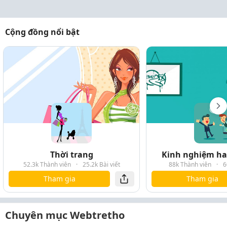
Cộng đồng nổi bật
Thời trang
Kinh nghiệm hay
52.3k Thành viên
·
25.2k Bài viết
88k Thành viên
·
6
Tham gia
Tham gia
Chuyên mục Webtretho