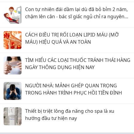
Con tự nhiên đái dầm lại dù đã bỏ bỉm 2 năm,
chậm lên cân - bác sĩ giấc ngủ chỉ ra nguyên
nhân ít mẹ nghĩ tới
CÁCH ĐIỀU TRỊ RỐI LOẠN LIPID MÁU (MỠ
MÁU) HIỆU QUẢ VÀ AN TOÀN
TÌM HIỂU CÁC LOẠI THUỐC TRÁNH THÁI HÀNG
NGÀY THÔNG DỤNG HIỆN NAY
NGƯỜI NHÀ: MẢNH GHÉP QUAN TRỌNG
TRONG HÀNH TRÌNH PHỤC HỒI TIỀN ĐÌNH
Thiết bị triệt lông đa năng cho spa là xu
hướng đầu tư hiện nay