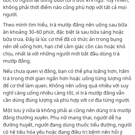
đói, có người lại uống buổi tối trước khi ngủ. Tuy nhiên,
không phải thời điểm nào cũng phù hợp với tất cả mọi
người.
Theo mình tìm hiểu, trà mướp đắng nên uống sau bữa
ăn khoảng 30–60 phút, đặc biệt là sau bữa sáng hoặc
bữa trưa. Đây là lúc cơ thể đã có thức ăn trong bụng
nên dễ uống hơn, hạn chế cảm giác cồn cào hoặc khó
chịu, nhất là với những người mới bắt đầu dùng trà
mướp đắng.
Nếu chưa quen vị đắng, bạn có thể pha loãng hơn, hãm
trà trong thời gian ngắn hơn hoặc uống từng lượng nhỏ
để cơ thể làm quen. Không nên uống quá nhiều với suy
nghĩ càng uống nhiều càng tốt, vì trà mướp đắng vẫn
cần dùng đúng lượng và phù hợp với cơ địa từng người.
Một lưu ý nữa là không phải ai cũng nên dùng trà mướp
đắng thường xuyên. Phụ nữ mang thai, người dễ hạ
đường huyết, người đang dùng thuốc tiểu đường, người
có hệ tiêu hóa yếu hoặc đang điều trị bệnh nên hỏi ý