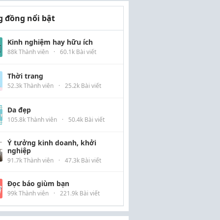
 đồng nổi bật
Kinh nghiệm hay hữu ích
88k Thành viên
·
60.1k Bài viết
Thời trang
52.3k Thành viên
·
25.2k Bài viết
Da đẹp
105.8k Thành viên
·
50.4k Bài viết
Ý tưởng kinh doanh, khởi
nghiệp
91.7k Thành viên
·
47.3k Bài viết
Đọc báo giùm bạn
99k Thành viên
·
221.9k Bài viết