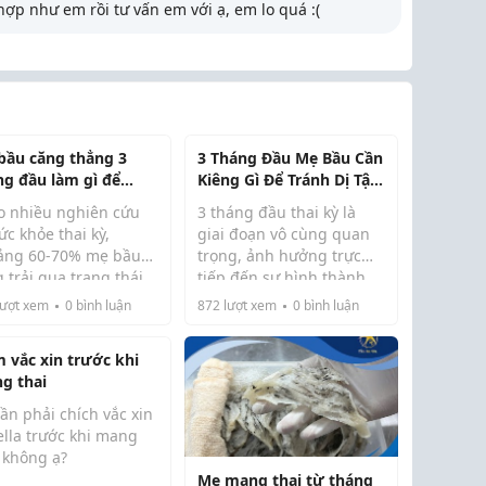
ợp như em rồi tư vấn em với ạ, em lo quá :(
bầu căng thẳng 3
3 Tháng Đầu Mẹ Bầu Cần
ng đầu làm gì để
Kiêng Gì Để Tránh Dị Tật
ng ảnh hưởng đến
Thai Nhi
o nhiều nghiên cứu
3 tháng đầu thai kỳ là
 nhi?
ức khỏe thai kỳ,
giai đoạn vô cùng quan
ảng 60-70% mẹ bầu
trọng, ảnh hưởng trực
 trải qua trạng thái
tiếp đến sự hình thành
âu hoặc căng thẳng,
và phát triển của thai
ượt xem
0
bình luận
872
lượt xem
0
bình luận
biệt trong giai đoạn
nhi. Nếu mẹ bầu không
 mang thai. Điều
chú ý đến những điều
m vắc xin trước khi
g nói là không ít mẹ
cần kiêng, nguy cơ gây
g thai
rằng đây là cảm...
ảnh hưởng không tốt ...
ần phải chích vắc xin
ella trước khi mang
i không ạ?
Mẹ mang thai từ tháng