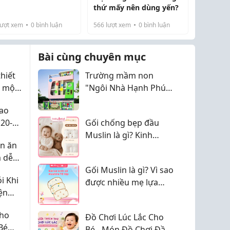
thứ mấy nên dùng yến?
ượt xem
0
bình luận
566
lượt xem
0
bình luận
Bài cùng chuyên mục
hiết
Trường mầm non
ể một
"Ngôi Nhà Hạnh Phúc"
ệc tìm
ở Tân Phú, chương
Cao
trình sao ạ?
20-
Gối chống bẹp đầu
c
Muslin là gì? Kinh
ên ăn
nghiệm lựa chọn phù
 dễ
hợp cho trẻ sơ sinh
cho
Gối Muslin là gì? Vì sao
i Khi
được nhiều mẹ lựa
ện
chọn cho bé?
ay Đổi
Cho
Đồ Chơi Lúc Lắc Cho
Bé
Bé - Món Đồ Chơi Đầu