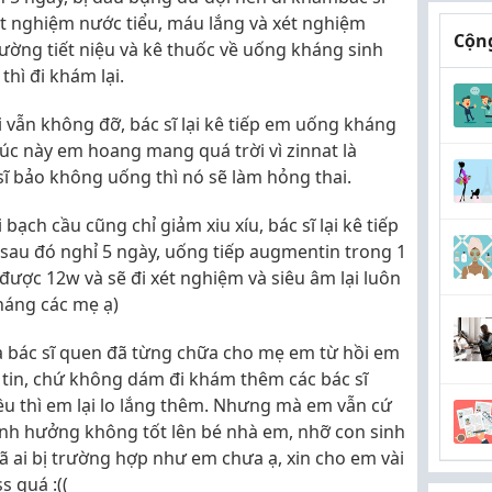
ét nghiệm nước tiểu, máu lắng và xét nghiệm
Cộng
đường tiết niệu và kê thuốc về uống kháng sinh
hì đi khám lại.
i vẫn không đỡ, bác sĩ lại kê tiếp em uống kháng
lúc này em hoang mang quá trời vì zinnat là
ĩ bảo không uống thì nó sẽ làm hỏng thai.
bạch cầu cũng chỉ giảm xiu xíu, bác sĩ lại kê tiếp
sau đó nghỉ 5 ngày, uống tiếp augmentin trong 1
được 12w và sẽ đi xét nghiệm và siêu âm lại luôn
háng các mẹ ạ)
là bác sĩ quen đã từng chữa cho mẹ em từ hồi em
tin, chứ không dám đi khám thêm các bác sĩ
iều thì em lại lo lắng thêm. Nhưng mà em vẫn cứ
ảnh hưởng không tốt lên bé nhà em, nhỡ con sinh
mẹ đã ai bị trường hợp như em chưa ạ, xin cho em vài
s quá :((