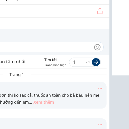
Tìm tới
an tâm nhất
/
1
Trang bình luận
Trang 1
đơn thì ko sao cả, thuốc an toàn cho bà bầu nên mẹ
h hưởng đến em
...
Xem thêm