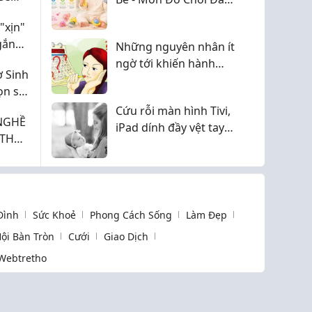
Đời Giúp Phát Triển
"xịn"
Giác Quan Toàn Diện
gắn
Những nguyên nhân ít
ngờ tới khiến hành
 Sinh
trình mong con kéo
ọn số
dài
Cứu rỗi màn hình Tivi,
NGHỀ
iPad dính đầy vệt tay
bánh kẹo bẩn của bé
con!
 Đình
Sức Khoẻ
Phong Cách Sống
Làm Đẹp
ội Bàn Tròn
Cưới
Giao Dịch
Webtretho