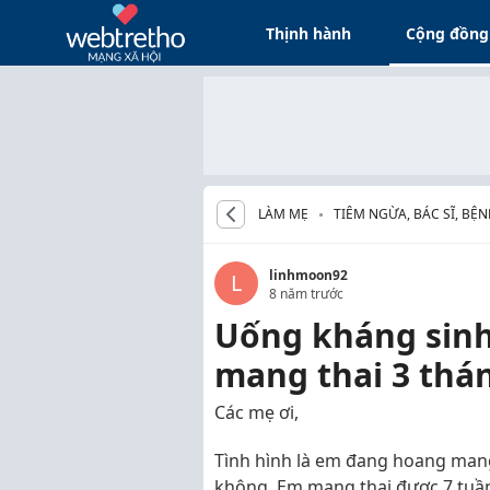
Thịnh hành
Cộng đồng
LÀM MẸ
TIÊM NGỪA, BÁC SĨ, BỆ
linhmoon92
L
8 năm trước
Uống kháng sinh
mang thai 3 thá
Các mẹ ơi,
Tình hình là em đang hoang mang
không. Em mang thai được 7 tuần