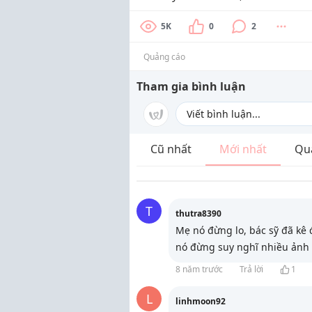
5K
0
2
Quảng cáo
Tham gia bình luận
Cũ nhất
Mới nhất
Qu
T
thutra8390
Mẹ nó đừng lo, bác sỹ đã kê 
nó đừng suy nghĩ nhiều ản
8 năm trước
Trả lời
1
L
linhmoon92