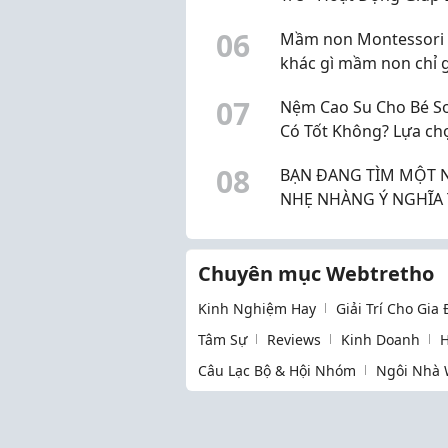
Phát Triển Toàn Diện
0
6
Mầm non Montessori 
khác gì mầm non chỉ 
mác Montessori?
0
7
Nệm Cao Su Cho Bé Sơ
Có Tốt Không? Lựa ch
1 cho bé.
0
8
BẠN ĐANG TÌM MỘT 
NHẸ NHÀNG Ý NGHĨA THU
NHẬP ỔN ĐỊNH
Chuyên mục Webtretho
Kinh Nghiệm Hay
Giải Trí Cho Gia
Tâm Sự
Reviews
Kinh Doanh
H
Câu Lạc Bộ & Hội Nhóm
Ngôi Nhà 