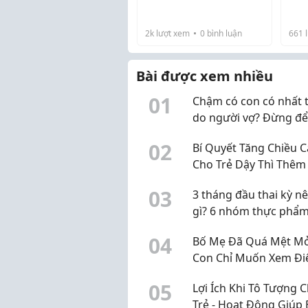
và phát triển của thai
nhi. Trong thời gian này,
2k
lượt xem
0
bình luận
661
l
nếu mẹ bầu không chú ý
đến chế độ sinh hoạt và
những điều cầ...
Bài được xem nhiều
0
1
Chậm có con có nhất t
do người vợ? Đừng đ
định kiến làm chậm vi
0
2
Bí Quyết Tăng Chiều 
nguyên nhân
Cho Trẻ Dậy Thì Thêm 
30cm Chuẩn Khoa Họ
0
3
3 tháng đầu thai kỳ n
gì? 6 nhóm thực phẩm
chọn, không cần "ăn 
0
4
Bố Mẹ Đã Quá Mệt Mỏ
hai người"
Con Chỉ Muốn Xem Đi
Thoại? Đã Đến Lúc Th
0
5
Lợi Ích Khi Tô Tượng 
Mùa Hè Của Bé
Trẻ - Hoạt Động Giúp 