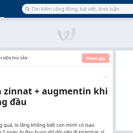
Tham gia
NH VIỆN PHỤ SẢN
 zinnat + augmentin khi
ng đầu
 quá, lo lắng không biết con mình có lsao
 5 ngày, bị đau bụng dữ dội nên đi khámbác sĩ