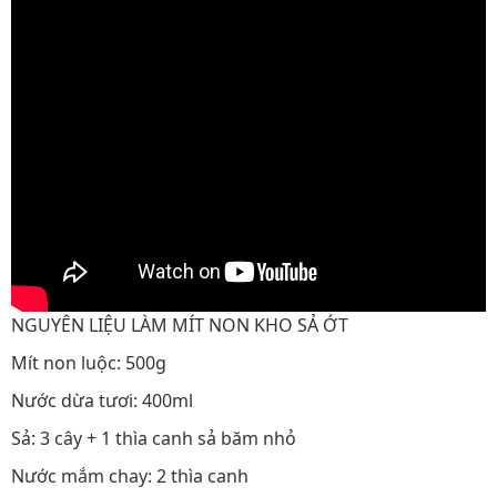
NGUYÊN LIỆU LÀM MÍT NON KHO SẢ ỚT
Mít non luộc: 500g
Nước dừa tươi: 400ml
Sả: 3 cây + 1 thìa canh sả băm nhỏ
Nước mắm chay: 2 thìa canh