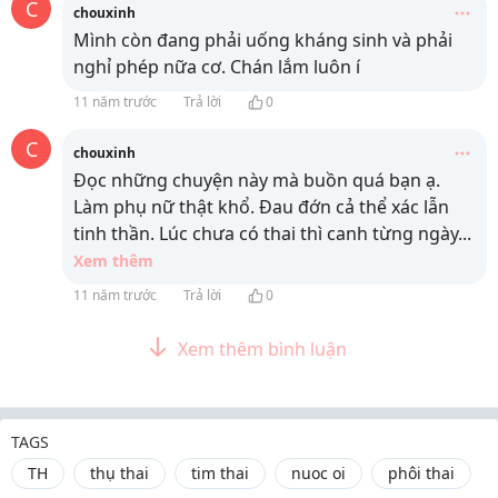
C
chouxinh
Mình còn đang phải uống kháng sinh và phải
nghỉ phép nữa cơ. Chán lắm luôn í
11 năm trước
Trả lời
0
C
chouxinh
Đọc những chuyện này mà buồn quá bạn ạ.
Làm phụ nữ thật khổ. Đau đớn cả thể xác lẫn
tinh thần. Lúc chưa có thai thì canh từng ngày
...
Xem thêm
11 năm trước
Trả lời
0
Xem thêm bình luận
TAGS
TH
thụ thai
tim thai
nuoc oi
phôi thai