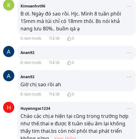
K
Kimoanhvt96
B ơi. Ngày đó sao rồi. Hjc. Mình 8 tuần phôi
15mm mà túi chỉ có 18mm thôi. Bs nói khả
nang lưu 80%.. buồn qá ạ
8 năm trước
Trả lời
0
A
Anan92
8 năm trước
Trả lời
0
A
Anan92
Giờ chị sao rồi ah
8 năm trước
Trả lời
0
H
Huyenngoc1234
Chào các chị.e hiện tại cũng trong trường hợp
như thế.thai e được 8 tuần siêu âm lại không
thấy tim thai.bs còn nói phôi thai phát triển
không xứng
...
Xem thêm