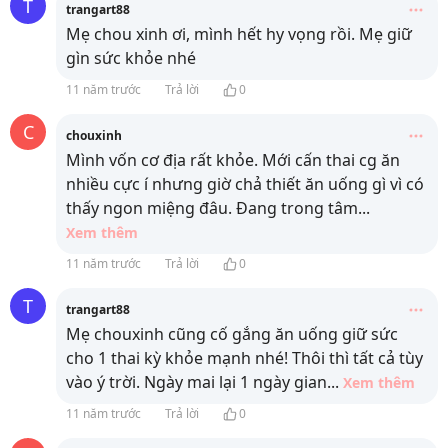
T
trangart88
Mẹ chou xinh ơi, mình hết hy vọng rồi. Mẹ giữ
gìn sức khỏe nhé
11 năm trước
Trả lời
0
C
chouxinh
Mình vốn cơ địa rất khỏe. Mới cấn thai cg ăn
nhiều cực í nhưng giờ chả thiết ăn uống gì vì có
thấy ngon miệng đâu. Đang trong tâm
...
Xem thêm
11 năm trước
Trả lời
0
T
trangart88
Mẹ chouxinh cũng cố gắng ăn uống giữ sức
cho 1 thai kỳ khỏe mạnh nhé! Thôi thì tất cả tùy
vào ý trời. Ngày mai lại 1 ngày gian
...
Xem thêm
11 năm trước
Trả lời
0