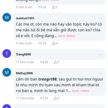
8 năm trước
Trả lời
0
M
meoluoi1991
Các mẹ ơi, còn mẹ nào hay vào topic này ko? có
mẹ nào túi ối bé mà vẫn giữ được con ko? chia
sẻ e với. E cũng đang
...
Xem thêm
9 năm trước
Trả lời
0
T
Trang8990
11 năm trước
Trả lời
0
M
MeDuy2008
cảm ơn ban
trangrt88
, sau gui tn hoi moi nguoi
bi nhu minh thi tuan sau minh di kham thai bt
roi ban ạ. minh lo lang mat 1
...
Xem thêm
11 năm trước
Trả lời
0