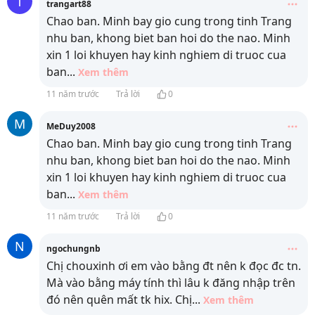
T
trangart88
Chao ban. Minh bay gio cung trong tinh Trang
nhu ban, khong biet ban hoi do the nao. Minh
xin 1 loi khuyen hay kinh nghiem di truoc cua
ban
...
Xem thêm
11 năm trước
Trả lời
0
M
MeDuy2008
Chao ban. Minh bay gio cung trong tinh Trang
nhu ban, khong biet ban hoi do the nao. Minh
xin 1 loi khuyen hay kinh nghiem di truoc cua
ban
...
Xem thêm
11 năm trước
Trả lời
0
N
ngochungnb
Chị chouxinh ơi em vào bằng đt nên k đọc đc tn.
Mà vào bằng máy tính thì lâu k đăng nhập trên
đó nên quên mất tk hix. Chị
...
Xem thêm