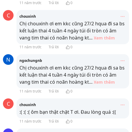
11 năm trước
Trả lời
0
C
chouxinh
Chị chouxinh ơi em kkc cũng 27/2 hqua đi sa bs
kết luận thai 4 tuần 4 ngày túi ối tròn có âm
vang tim thai có noãn hoàng kt
...
Xem thêm
11 năm trước
Trả lời
0
N
ngochungnb
Chị chouxinh ơi em kkc cũng 27/2 hqua đi sa bs
kết luận thai 4 tuần 4 ngày túi ối tròn có âm
vang tim thai có noãn hoàng kt
...
Xem thêm
11 năm trước
Trả lời
0
C
chouxinh
:( :( :( ôm bạn thật chặt T ơi. Đau lòng quá :((
11 năm trước
Trả lời
0