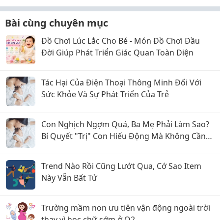
Bài cùng chuyên mục
Đồ Chơi Lúc Lắc Cho Bé - Món Đồ Chơi Đầu
Đời Giúp Phát Triển Giác Quan Toàn Diện
Tác Hại Của Điện Thoại Thông Minh Đối Với
Sức Khỏe Và Sự Phát Triển Của Trẻ
Con Nghịch Ngợm Quá, Ba Mẹ Phải Làm Sao?
Bí Quyết "Trị" Con Hiếu Động Mà Không Cần
La Hét
Trend Nào Rồi Cũng Lướt Qua, Cớ Sao Item
Này Vẫn Bất Tử
Trường mầm non ưu tiên vận động ngoài trời
thay vì học chữ sớm ở Q2