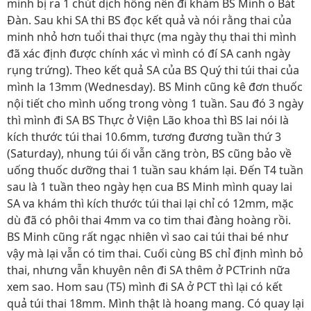
minh bị ra 1 chút dịch hồng nên đi khám BS Minh o Bát
Đàn. Sau khi SA thi BS đọc kết quả và nói rằng thai của
minh nhỏ hơn tuổi thai thực (ma ngày thụ thai thi mình
đã xác định được chính xác vì mình có đí SA canh ngày
rụng trứng). Theo kết quả SA của BS Quý thi túi thai của
mình la 13mm (Wednesday). BS Minh cũng kê đơn thuốc
nội tiết cho mình uống trong vòng 1 tuần. Sau đó 3 ngày
thì mình đi SA BS Thực ở Viện Lão khoa thì BS lai nói là
kích thước túi thai 10.6mm, tương đương tuần thứ 3
(Saturday), nhung túi ối vẫn căng tròn, BS cũng bảo về
uống thuốc dưỡng thai 1 tuần sau khám lại. Đến T4 tuần
sau là 1 tuần theo ngày hẹn cua BS Minh mình quay lai
SA va khám thì kích thước túi thai lại chỉ có 12mm, mặc
dù đã có phôi thai 4mm va co tim thai đàng hoàng rồi.
BS Minh cũng rất ngạc nhiên vì sao cai túi thai bé như
vậy mà lại vẫn có tim thai. Cuối cùng BS chỉ định mình bỏ
thai, nhưng vẫn khuyên nên đi SA thêm ở PCTrinh nữa
xem sao. Hom sau (T5) mình đi SA ở PCT thì lại có kết
quả túi thai 18mm. Mình thật là hoang mang. Có quay lại