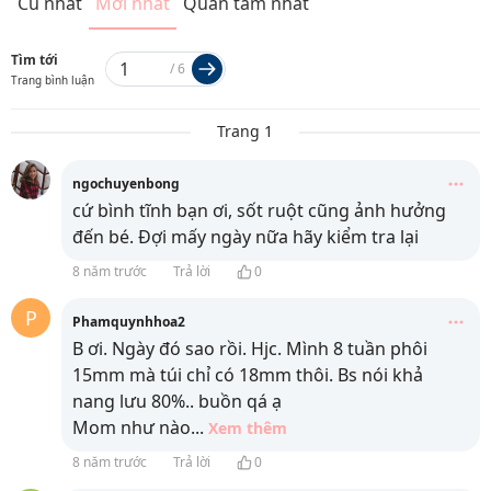
Cũ nhất
Mới nhất
Quan tâm nhất
Tìm tới
/
6
Trang bình luận
Trang 1
ngochuyenbong
cứ bình tĩnh bạn ơi, sốt ruột cũng ảnh hưởng
đến bé. Đợi mấy ngày nữa hãy kiểm tra lại
8 năm trước
Trả lời
0
P
Phamquynhhoa2
B ơi. Ngày đó sao rồi. Hjc. Mình 8 tuần phôi
15mm mà túi chỉ có 18mm thôi. Bs nói khả
nang lưu 80%.. buồn qá ạ
Mom như nào
...
Xem thêm
8 năm trước
Trả lời
0