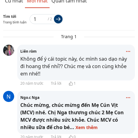
Cũ nhất
Mới nhất
Quan tâm nhất
Tìm tới
/
2
Trang bình luận
Trang 1
Liên ròm
Không để ý cái topic này, óc mình sao dạo này
đi hoang thế nhỉ?? Chúc mẹ và con cùng khỏe
em nhé!!
20 năm trước
Trả lời
1
N
Ngo.c Nga
Chúc mừng, chúc mừng đến Mẹ Cún Vịt
(MCV) nhé. Chị Nga thương chúc 2 Mẹ Con
MCV được nhiều sức khỏe. Chúc MCV có
nhiều sữa để cho bé
...
Xem thêm
20 năm trước
Trả lời
0