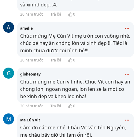
và xinhd dẹp. :4:
20 năm trước
Trả lời
0
A
amelie
Chúc mừng Mẹ Cún Vịt mẹ tròn con vuông nhé,
chúc bé hay ăn chóng lớn và xinh đẹp !!! Tiếc là
mình chựa được coi hình bé!!!
20 năm trước
Trả lời
0
G
gioheomay
Chuc mung mẹ Cun vit nhe. Chuc Vit con hay an
chong lon, ngoan ngoan, lon len se la mot co
be xinh dep va kheo leo nha!
20 năm trước
Trả lời
0
M
Mẹ Cún Vịt
Cảm ơn các mẹ nhé. Cháu Vịt vẫn tên Nguyên,
mẹ cháu bây giờ thì tạm ổn rồi.