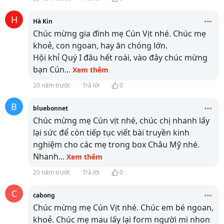
H
Hà Kin
Chúc mừng gia đình mẹ Cún Vịt nhé. Chúc mẹ
khoẻ, con ngoan, hay ăn chóng lớn.
Hội khỉ Quý I đâu hết roài, vào đây chúc mừng
bạn Cún
...
Xem thêm
20 năm trước
Trả lời
0
B
bluebonnet
Chúc mừng mẹ Cún vịt nhé, chúc chị nhanh lấy
lại sức để còn tiếp tục viết bài truyền kinh
nghiệm cho các mẹ trong box Châu Mỹ nhé.
Nhanh
...
Xem thêm
20 năm trước
Trả lời
0
C
cabong
Chúc mừng mẹ Cún Vịt nhé. Chúc em bé ngoan,
khoẻ. Chúc mẹ mau lấy lại form người mi nhon