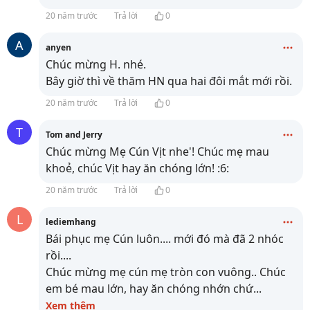
20 năm trước
Trả lời
0
A
anyen
Chúc mừng H. nhé.
Bây giờ thì về thăm HN qua hai đôi mắt mới rồi.
20 năm trước
Trả lời
0
T
Tom and Jerry
Chúc mừng Mẹ Cún Vịt nhe'! Chúc mẹ mau
khoẻ, chúc Vịt hay ăn chóng lớn! :6:
20 năm trước
Trả lời
0
L
lediemhang
Bái phục mẹ Cún luôn.... mới đó mà đã 2 nhóc
rồi....
Chúc mừng mẹ cún mẹ tròn con vuông.. Chúc
em bé mau lớn, hay ăn chóng nhớn chứ
...
Xem thêm