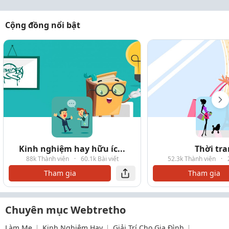
Cộng đồng nổi bật
Kinh nghiệm hay hữu íc...
Thời tr
88k Thành viên
·
60.1k Bài viết
52.3k Thành viên
·
Tham gia
Tham gia
Chuyên mục Webtretho
Làm Mẹ
Kinh Nghiệm Hay
Giải Trí Cho Gia Đình