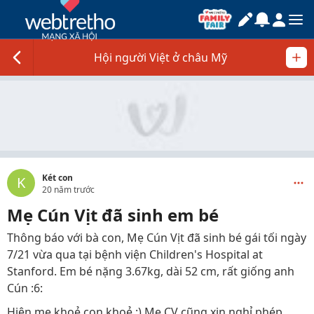
Hội người Việt ở châu Mỹ
Két con
K
20 năm trước
Mẹ Cún Vịt đã sinh em bé
Thông báo với bà con, Mẹ Cún Vịt đã sinh bé gái tối ngày
7/21 vừa qua tại bệnh viện Children's Hospital at
Stanford. Em bé nặng 3.67kg, dài 52 cm, rất giống anh
Cún :6:
Hiện mẹ khoẻ con khoẻ :) Mẹ CV cũng xin nghỉ phép