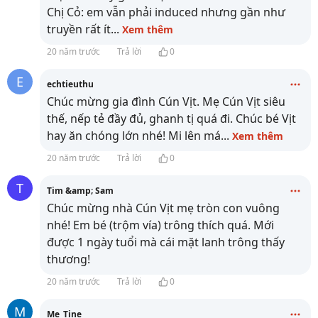
Chị Cỏ: em vẫn phải induced nhưng gần như
truyền rất ít
...
Xem thêm
20 năm trước
Trả lời
0
E
echtieuthu
Chúc mừng gia đình Cún Vịt. Mẹ Cún Vịt siêu
thế, nếp tẻ đầy đủ, ghanh tị quá đi. Chúc bé Vịt
hay ăn chóng lớn nhé! Mi lên má
...
Xem thêm
20 năm trước
Trả lời
0
T
Tim &amp; Sam
Chúc mừng nhà Cún Vịt mẹ tròn con vuông
nhé! Em bé (trộm vía) trông thích quá. Mới
được 1 ngày tuổi mà cái mặt lanh trông thấy
thương!
20 năm trước
Trả lời
0
M
Mẹ_Tine