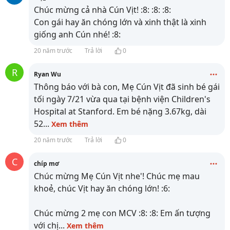
Chúc mừng cả nhà Cún Vịt! :8: :8: :8:
Con gái hay ăn chóng lớn và xinh thật là xinh
giống anh Cún nhé! :8:
20 năm trước
Trả lời
0
R
Ryan Wu
Thông báo với bà con, Mẹ Cún Vịt đã sinh bé gái
tối ngày 7/21 vừa qua tại bệnh viện Children's
Hospital at Stanford. Em bé nặng 3.67kg, dài
52
...
Xem thêm
20 năm trước
Trả lời
0
C
chíp mơ
Chúc mừng Mẹ Cún Vịt nhe'! Chúc mẹ mau
khoẻ, chúc Vịt hay ăn chóng lớn! :6:
Chúc mừng 2 mẹ con MCV :8: :8: Em ấn tượng
với chị
...
Xem thêm