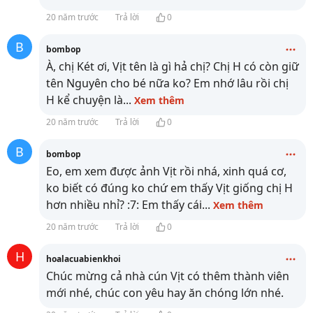
20 năm trước
Trả lời
0
B
bombop
À, chị Két ơi, Vịt tên là gì hả chị? Chị H có còn giữ
tên Nguyên cho bé nữa ko? Em nhớ lâu rồi chị
H kể chuyện là
...
Xem thêm
20 năm trước
Trả lời
0
B
bombop
Eo, em xem được ảnh Vịt rồi nhá, xinh quá cơ,
ko biết có đúng ko chứ em thấy Vịt giống chị H
hơn nhiều nhỉ? :7: Em thấy cái
...
Xem thêm
20 năm trước
Trả lời
0
H
hoalacuabienkhoi
Chúc mừng cả nhà cún Vịt có thêm thành viên
mới nhé, chúc con yêu hay ăn chóng lớn nhé.