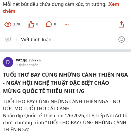
Mỗi nét bút đều chứa đựng cảm xúc, trí tưởng...
Xem
thêm
3.7K
0
0
wtt.gg.359776
2 tháng trước
TUỔI THƠ BAY CÙNG NHỮNG CÁNH THIÊN NGA
- NGÀY HỘI NGHỆ THUẬT ĐẶC BIỆT CHÀO
MỪNG QUỐC TẾ THIẾU NHI 1/6
TUỔI THƠ BAY CÙNG NHỮNG CÁNH THIÊN NGA – NƠI
ƯỚC MƠ TUỔI THƠ CẤT CÁNH
Nhân dịp Quốc tế Thiếu nhi 1/6/2026, CLB Tiếp Nối Art tổ
chức chương trình “TUỔI THƠ BAY CÙNG NHỮNG CÁNH
THIÊN NGA”.