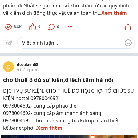
phẩm đi Nhật sẽ gặp một số khó khăn từ các quy định
về kiểm dịch động thực vật và an toàn th...
Xem thêm
3.8K
0
0
dosukien68
D
9 tháng trước
cho thuê ô dù sự kiện,ô lệch tâm hà nội
DỊCH VỤ SỰ KIỆN, CHO THUÊ ĐỒ HỘI CHỢ- TỔ CHỨC SỰ
KIỆN hottel 0978004692)
0978004692- cung cấp pháo điện
0978004692- cung cấp âm thanh ánh sáng
0978004692- cho thuê khung backdrop,in ấn thiết
kế,baner,phô...
Xem thêm