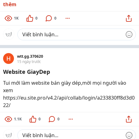
thêm
1K
0
0
wtt.gg.370620
15 ngày trước
Website GiayDep
Tui mới làm website bán giày dép,mời mọi người vào
xem
https://eu.site.pro/v4.2/api/collab/login/a233830ff8d3d0
22/
1.1K
0
0