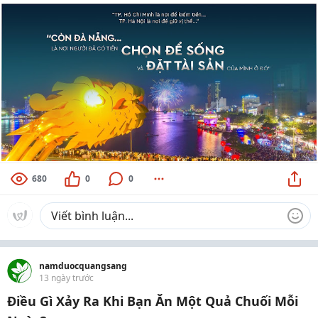
680
0
0
namduocquangsang
13 ngày trước
Điều Gì Xảy Ra Khi Bạn Ăn Một Quả Chuối Mỗi