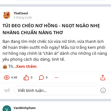
TheElsoul
5 tháng trước
TÚI ĐEO CHÉO NƠ HỒNG - NGỌT NGÀO NHẸ
NHÀNG CHUẨN NÀNG THƠ
Bạn đang tìm một chiếc túi vừa nữ tính, vừa thanh lịch
để hoàn thiện outfit mỗi ngày? Mẫu túi trắng kem phối
nơ hồng này chính là “chân ái” dành cho những cô nàng
yêu phong cách dịu dàng, tinh tế.
👜 Th...
Xem thêm
4.4K
0
0
VanMinhpham
V