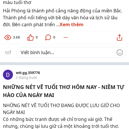
màu tuổi thơ
Hải Phòng là thành phố cảng năng động của miền Bắc.
Thành phố nổi tiếng với bề dày văn hóa và lịch sử lâu
đời. Bên cạnh phát triển ...
Xem thêm
3.6K
0
0
wtt.gg.359776
2 tháng trước
NHỮNG NÉT VẼ TUỔI THƠ HÔM NAY - NIỀM TỰ
HÀO CỦA NGÀY MAI
NHỮNG NÉT VẼ TUỔI THƠ ĐANG ĐƯỢC LƯU GIỮ CHO
NGÀY MAI
Có những bức tranh được vẽ chỉ trong vài giờ. Thế
nhưng, chúng lại lưu giữ cả một khoảng trời tuổi thơ.