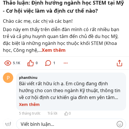
Thảo luận: Định hướng ngành học STEM tại Mỹ
- Cơ hội việc làm và định cư thế nào?
Chào các mẹ, các chị và các bạn!
Dạo này em thấy trên diễn đàn mình có rất nhiều bạn
trẻ và cả phụ huynh quan tâm đến chủ đề du học Mỹ,
đặc biệt là những ngành học thuộc khối STEM (Khoa
học, Công nghệ,...
Xem thêm
5.1K
0
1
P
phanthinu
Bài viết rất hữu ích ạ. Em cũng đang định
hướng cho con theo ngành Kỹ thuật, thông tin
về cơ hội định cư khiến gia đình em yên tâm
...
Xem thêm
5 tháng trước
Trả lời
0