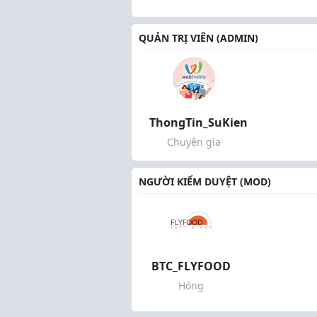
QUẢN TRỊ VIÊN (ADMIN)
ThongTin_SuKien
Chuyên gia
NGƯỜI KIỂM DUYỆT (MOD)
BTC_FLYFOOD
Hóng