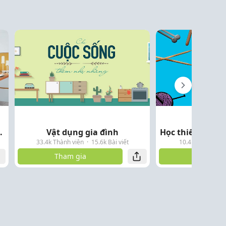
.
Vật dụng gia đình
Học thiết kế - Th
33.4k Thành viên
·
15.6k Bài viết
10.4k Thành viê
Tham gia
Tham gi