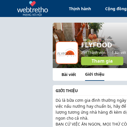
Thịnh hành
Cộng đồng
FLYFOOD
259 Thành viên
·
1 Bài viết
Tham gia
Giới thiệu
Bài viết
GIỚI THIỆU
Dù là bữa cơm gia đình thường ngày h
việc nấu nướng hay chuẩn bị, hãy đ
lượng tương ứng nhà hàng đi kèm dịc
ngon cho cả nhà.
BẠN CỨ VIỆC ĂN NGON, MỌI THỨ CÒN