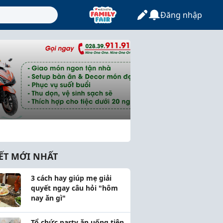
Đăng nhập
IẾT MỚI NHẤT
3 cách hay giúp mẹ giải
quyết ngay câu hỏi "hôm
nay ăn gì"
Tổ chức party ăn uống tiện