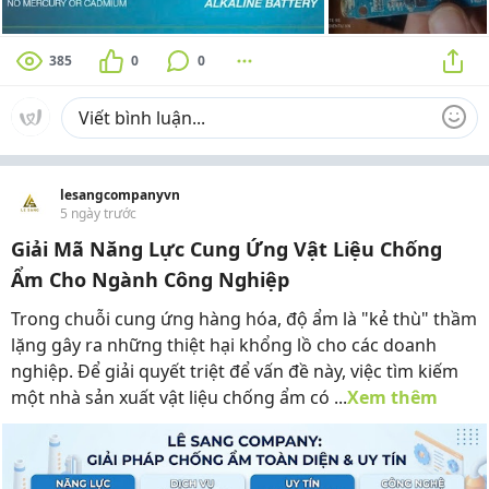
385
0
0
lesangcompanyvn
5 ngày trước
Giải Mã Năng Lực Cung Ứng Vật Liệu Chống
Ẩm Cho Ngành Công Nghiệp
Trong chuỗi cung ứng hàng hóa, độ ẩm là "kẻ thù" thầm
lặng gây ra những thiệt hại khổng lồ cho các doanh
nghiệp. Để giải quyết triệt để vấn đề này, việc tìm kiếm
một nhà sản xuất vật liệu chống ẩm có ...
Xem thêm