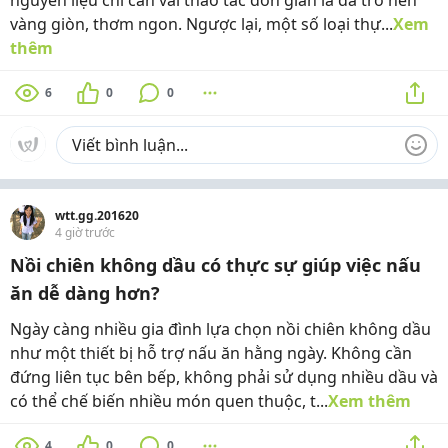
nguyên liệu chỉ cần vài thao tác đơn giản là đã trở nên
vàng giòn, thơm ngon. Ngược lại, một số loại thự...
Xem
thêm
6
0
0
wtt.gg.201620
4 giờ trước
Nồi chiên không dầu có thực sự giúp việc nấu
ăn dễ dàng hơn?
Ngày càng nhiều gia đình lựa chọn nồi chiên không dầu
như một thiết bị hỗ trợ nấu ăn hằng ngày. Không cần
đứng liên tục bên bếp, không phải sử dụng nhiều dầu và
có thể chế biến nhiều món quen thuộc, t...
Xem thêm
4
0
0