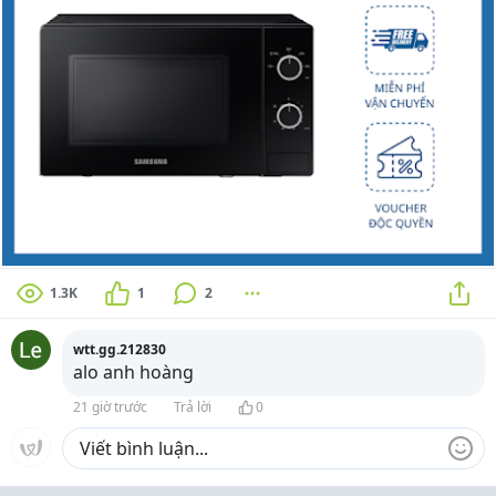
1.3K
1
2
wtt.gg.212830
alo anh hoàng
21 giờ trước
Trả lời
0