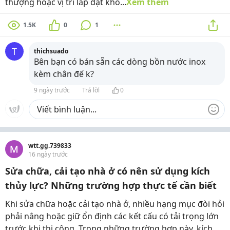
thượng hoặc vị trí lắp đặt khô...
Xem thêm
1.5K
0
1
T
thichsuado
Bên bạn có bán sẵn các dòng bồn nước inox
kèm chân đế k?
9 ngày trước
Trả lời
0
wtt.gg.739833
16 ngày trước
Sửa chữa, cải tạo nhà ở có nên sử dụng kích
thủy lực? Những trường hợp thực tế cần biết
Khi sửa chữa hoặc cải tạo nhà ở, nhiều hạng mục đòi hỏi
phải nâng hoặc giữ ổn định các kết cấu có tải trọng lớn
trước khi thi công. Trong những trường hợp này, kích