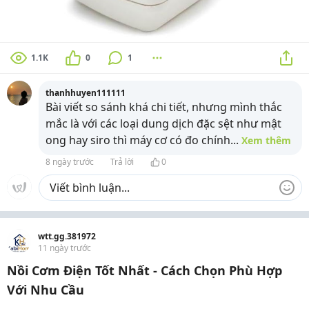
1.1K
0
1
thanhhuyen111111
Bài viết so sánh khá chi tiết, nhưng mình thắc
mắc là với các loại dung dịch đặc sệt như mật
ong hay siro thì máy cơ có đo chính
...
Xem thêm
8 ngày trước
Trả lời
0
wtt.gg.381972
11 ngày trước
Nồi Cơm Điện Tốt Nhất - Cách Chọn Phù Hợp
Với Nhu Cầu