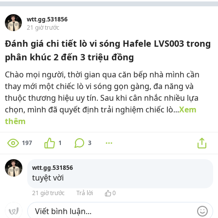
wtt.gg.531856
21 giờ trước
Đánh giá chi tiết lò vi sóng Hafele LVS003 trong
phân khúc 2 đến 3 triệu đồng
Chào mọi người, thời gian qua căn bếp nhà mình cần
thay mới một chiếc lò vi sóng gọn gàng, đa năng và
thuộc thương hiệu uy tín. Sau khi cân nhắc nhiều lựa
chọn, mình đã quyết định trải nghiệm chiếc lò...
Xem
thêm
197
1
3
wtt.gg.531856
tuyệt vời
21 giờ trước
Trả lời
0