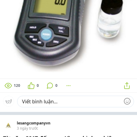
120
0
0
lesangcompanyvn
3 ngày trước