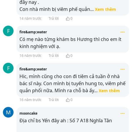
đây nay .
Con nhà mình bị viêm phế quản
...
Xem thêm
14 năm trước
Trả lời
0
F
fire&amp;water
Có mẹ nào từng khám bs Hương thì cho em ít
kinh nghiệm với ạ.
16 năm trước
Trả lời
0
F
fire&amp;water
Hic, mình cũng cho con đi tiêm cả tuần ở nhà
bác sĩ này. Con mình bị tuyến hung to, viêm phế
quản phổi nữa. Mình ra chỗ bà ấy
...
Xem thêm
16 năm trước
Trả lời
0
M
mooncake
Địa chỉ bs Yến đây ah : Số 7 A18 Nghĩa Tân