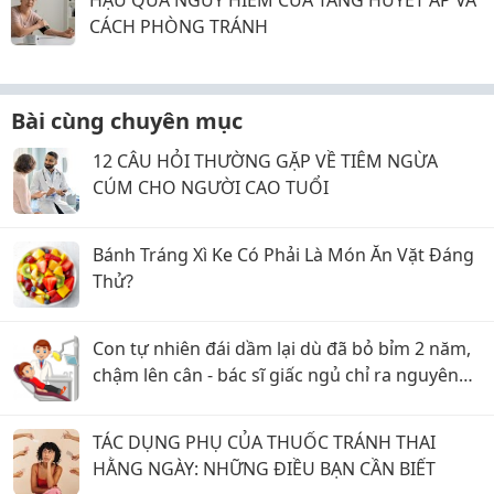
CÁCH PHÒNG TRÁNH
Bài cùng chuyên mục
12 CÂU HỎI THƯỜNG GẶP VỀ TIÊM NGỪA
CÚM CHO NGƯỜI CAO TUỔI
Bánh Tráng Xì Ke Có Phải Là Món Ăn Vặt Đáng
Thử?
Con tự nhiên đái dầm lại dù đã bỏ bỉm 2 năm,
chậm lên cân - bác sĩ giấc ngủ chỉ ra nguyên
nhân ít mẹ nghĩ tới
TÁC DỤNG PHỤ CỦA THUỐC TRÁNH THAI
HẰNG NGÀY: NHỮNG ĐIỀU BẠN CẦN BIẾT