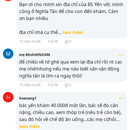
Bạn ơi cho mình xin địa chỉ của BS Yến với, mình
cũng ở Nghĩa Tân để cho con đến khám. Cám
ơn bạn nhiều
địa chỉ nhà cụ thể
...
Xem thêm
19 năm trước
Trả lời
0
M
mẹ MinhHINSU96
để chiêù về tớ ghé qua xem lại địa chỉ rồi nt cac
mẹ nhé!nhưng nếu mẹ nào biết sân vận động
nghĩa tân là tìm ra ngay thôi!
19 năm trước
Trả lời
0
H
hoanang1
bác yến khám 40.000đ một lần, bác sẽ đo cân
nặng, chiều cao, xem thóp trẻ (nếu trẻ còn bé),
sau đó hỏi về chế độ ăn uống...các mẹ cứhỏi
...
Xem thêm