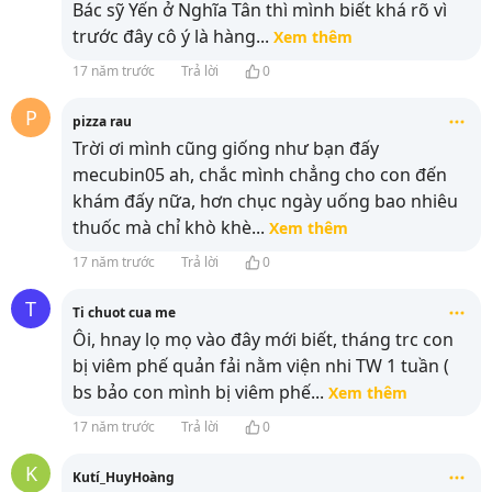
Bác sỹ Yến ở Nghĩa Tân thì mình biết khá rõ vì
trước đây cô ý là hàng
...
Xem thêm
17 năm trước
Trả lời
0
P
pizza rau
Trời ơi mình cũng giống như bạn đấy
mecubin05 ah, chắc mình chẳng cho con đến
khám đấy nữa, hơn chục ngày uống bao nhiêu
thuốc mà chỉ khò khè
...
Xem thêm
17 năm trước
Trả lời
0
T
Ti chuot cua me
Ôi, hnay lọ mọ vào đây mới biết, tháng trc con
bị viêm phế quản fải nằm viện nhi TW 1 tuần (
bs bảo con mình bị viêm phế
...
Xem thêm
17 năm trước
Trả lời
0
K
Kutí_HuyHoàng