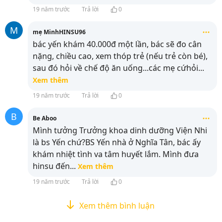
19 năm trước
Trả lời
0
M
mẹ MinhHINSU96
bác yến khám 40.000đ một lần, bác sẽ đo cân
nặng, chiều cao, xem thóp trẻ (nếu trẻ còn bé),
sau đó hỏi về chế độ ăn uống...các mẹ cứhỏi
...
Xem thêm
19 năm trước
Trả lời
0
B
Be Aboo
Mình tưởng Trưởng khoa dinh dưỡng Viện Nhi
là bs Yến chứ?BS Yến nhà ở Nghĩa Tân, bác ấy
khám nhiệt tình va tâm huyết lắm. Mình đưa
hinsu đến
...
Xem thêm
19 năm trước
Trả lời
0
Xem thêm bình luận