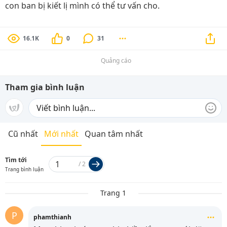
con ban bị kiết lị mình có thể tư vấn cho.
16.1K
0
31
Quảng cáo
Tham gia bình luận
Cũ nhất
Mới nhất
Quan tâm nhất
Tìm tới
/
2
Trang bình luận
Trang 1
P
phamthianh