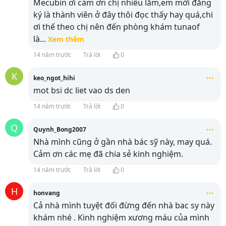
Mecubin ơi cám ơn chị nhiều lắm,em mới đăng
ký là thành viên ở đây thôi đọc thấy hay quá,chi
ơi thế theo chị nên đến phòng khám tunaof
là
...
Xem thêm
14 năm trước
Trả lời
0
K
keo_ngot_hihi
mot bsi dc liet vao ds den
14 năm trước
Trả lời
0
Q
Quynh_Bong2007
Nhà mình cũng ở gần nhà bác sỹ này, may quá.
Cảm ơn các mẹ đã chia sẻ kinh nghiệm.
14 năm trước
Trả lời
0
H
honvang
Cả nhà mình tuyệt đối đừng đến nhà bac sy này
khám nhé . Kinh nghiệm xương máu của mình