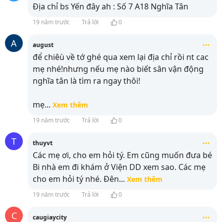
Địa chỉ bs Yến đây ah : Số 7 A18 Nghĩa Tân
19 năm trước
Trả lời
0
A
august
để chiêù về tớ ghé qua xem lại địa chỉ rồi nt cac
mẹ nhé!nhưng nếu mẹ nào biết sân vận động
nghĩa tân là tìm ra ngay thôi!
mẹ
...
Xem thêm
19 năm trước
Trả lời
0
T
thuyvt
Các mẹ ơi, cho em hỏi tý. Em cũng muốn đưa bé
Bi nhà em đi khám ở Viện DD xem sao. Các mẹ
cho em hỏi tý nhé. Đên
...
Xem thêm
19 năm trước
Trả lời
0
C
caugiaycity