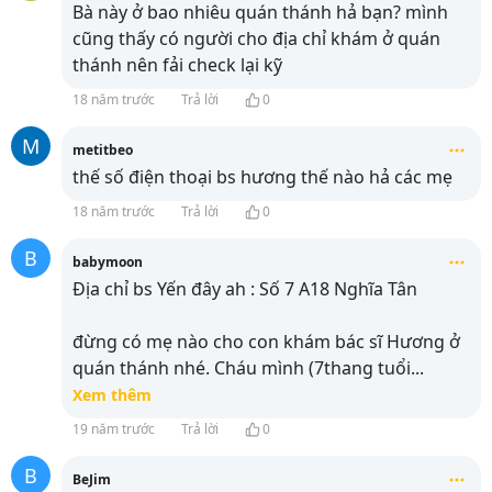
Bà này ở bao nhiêu quán thánh hả bạn? mình
cũng thấy có người cho địa chỉ khám ở quán
thánh nên fải check lại kỹ
18 năm trước
Trả lời
0
M
metitbeo
thế số điện thoại bs hương thế nào hả các mẹ
18 năm trước
Trả lời
0
B
babymoon
Địa chỉ bs Yến đây ah : Số 7 A18 Nghĩa Tân
đừng có mẹ nào cho con khám bác sĩ Hương ở
quán thánh nhé. Cháu mình (7thang tuổi
...
Xem thêm
19 năm trước
Trả lời
0
B
BeJim