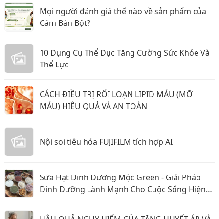
Mọi người đánh giá thế nào về sản phẩm của
Cám Bán Bột?
10 Dụng Cụ Thể Dục Tăng Cường Sức Khỏe Và
Thể Lực
CÁCH ĐIỀU TRỊ RỐI LOẠN LIPID MÁU (MỠ
MÁU) HIỆU QUẢ VÀ AN TOÀN
Nội soi tiêu hóa FUJIFILM tích hợp AI
Sữa Hạt Dinh Dưỡng Mộc Green - Giải Pháp
Dinh Dưỡng Lành Mạnh Cho Cuộc Sống Hiện
Đại
HẬU QUẢ NGUY HIỂM CỦA TĂNG HUYẾT ÁP VÀ