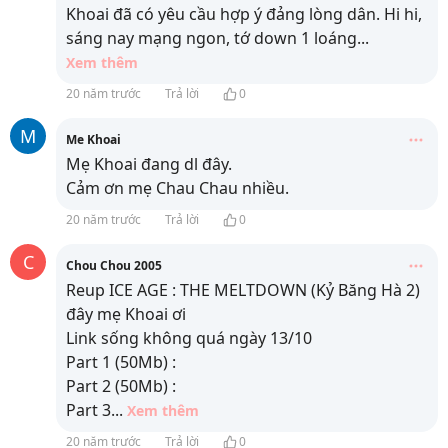
Khoai đã có yêu cầu hợp ý đảng lòng dân. Hi hi,
sáng nay mạng ngon, tớ down 1 loáng
...
Xem thêm
20 năm trước
Trả lời
0
M
Me Khoai
Mẹ Khoai đang dl đây.
Cảm ơn mẹ Chau Chau nhiều.
20 năm trước
Trả lời
0
C
Chou Chou 2005
Reup ICE AGE : THE MELTDOWN (Kỷ Băng Hà 2)
đây mẹ Khoai ơi
Link sống không quá ngày 13/10
Part 1 (50Mb) :
Part 2 (50Mb) :
Part 3
...
Xem thêm
20 năm trước
Trả lời
0