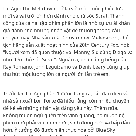
Ice Age: The Meltdown trở lại với một cuộc phiêu lưu
mới và vai trờ lớn hơn dành cho chú sóc Scrat. Thành
công của cả hai tập phim phần lớn là nhờ sự ưu ái khán
giả dành cho những nhân vật dễ thương trong câu
chuyện này. Nhà sản xuất Christopher Meledandri, chủ
tịch hãng sản xuất hoạt hình của 20th Century Fox, nói:
“Người xem đã quen thuộc với Manny, Sid cùng Diego và
nhớ đến chú sóc Scrat”. Ngoài ra, phần lồng tiếng của
Ray Romano, John Leguizamo và Denis Leary cũng giúp
thu hút một lượng lớn cả người lớn lẫn trẻ em.
Trước khi Ice Age phần 1 được tung ra, các đạo diễn và
nhà sản xuất Lori Forte đã hiểu rằng, còn nhiều chuyện
để kể về những nhân vật đáng yêu này. Thêm nữa,
không muốn ngủ quên trên vinh quang, họ muốn bộ
phim mới phải vui nhộn hơn, sinh động hơn và hấp dẫn
hơn. Ý tưởng đó được hiện thực hóa bởi Blue Sky