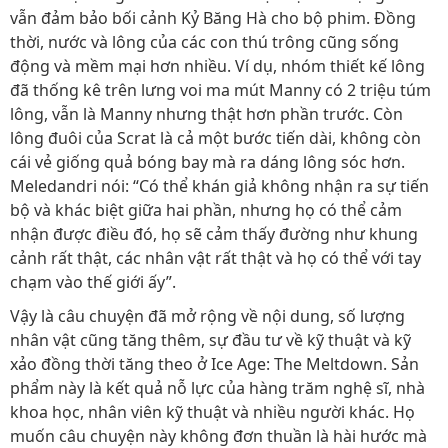
vẫn đảm bảo bối cảnh Kỷ Băng Hà cho bộ phim. Đồng
thời, nước và lông của các con thú trông cũng sống
động và mềm mại hơn nhiều. Ví dụ, nhóm thiết kế lông
đã thống kê trên lưng voi ma mút Manny có 2 triệu túm
lông, vẫn là Manny nhưng thật hơn phần trước. Còn
lông đuôi của Scrat là cả một bước tiến dài, không còn
cái vẻ giống quả bóng bay mà ra dáng lông sóc hơn.
Meledandri nói: “Có thể khán giả không nhận ra sự tiến
bộ và khác biệt giữa hai phần, nhưng họ có thể cảm
nhận được điều đó, họ sẽ cảm thấy đường như khung
cảnh rất thật, các nhân vật rất thật và họ có thể với tay
chạm vào thế giới ấy”.
Vậy là câu chuyện đã mở rộng về nội dung, số lượng
nhân vật cũng tăng thêm, sự đầu tư về kỹ thuật và kỹ
xảo đồng thời tăng theo ở Ice Age: The Meltdown. Sản
phẩm này là kết quả nỗ lực của hàng trăm nghệ sĩ, nhà
khoa học, nhân viên kỹ thuật và nhiều người khác. Họ
muốn câu chuyện này không đơn thuần là hài hước mà