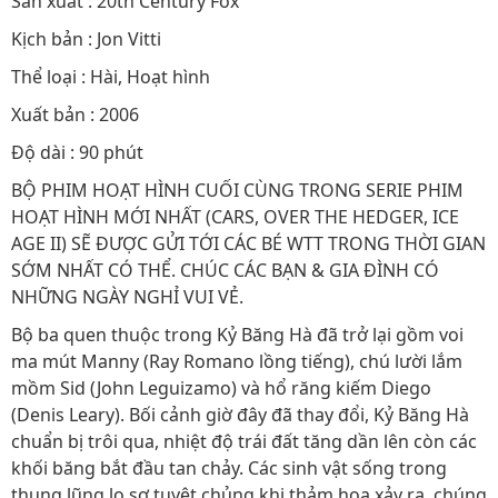
Sản xuất : 20th Century Fox
Kịch bản : Jon Vitti
Thể loại : Hài, Hoạt hình
Xuất bản : 2006
Độ dài : 90 phút
BỘ PHIM HOẠT HÌNH CUỐI CÙNG TRONG SERIE PHIM
HOẠT HÌNH MỚI NHẤT (CARS, OVER THE HEDGER, ICE
AGE II) SẼ ĐƯỢC GỬI TỚI CÁC BÉ WTT TRONG THỜI GIAN
SỚM NHẤT CÓ THỂ. CHÚC CÁC BẠN & GIA ĐÌNH CÓ
NHỮNG NGÀY NGHỈ VUI VẺ.
Bộ ba quen thuộc trong Kỷ Băng Hà đã trở lại gồm voi
ma mút Manny (Ray Romano lồng tiếng), chú lười lắm
mồm Sid (John Leguizamo) và hổ răng kiếm Diego
(Denis Leary). Bối cảnh giờ đây đã thay đổi, Kỷ Băng Hà
chuẩn bị trôi qua, nhiệt độ trái đất tăng dần lên còn các
khối băng bắt đầu tan chảy. Các sinh vật sống trong
thung lũng lo sợ tuyệt chủng khi thảm họa xảy ra, chúng