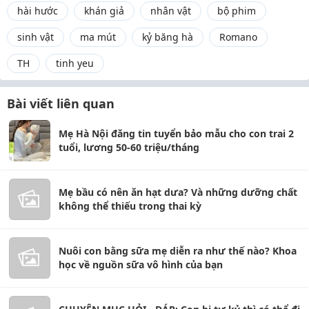
hài hước
khán giả
nhân vật
bộ phim
sinh vật
ma mút
kỷ băng hà
Romano
TH
tinh yeu
Bài viết liên quan
Mẹ Hà Nội đăng tin tuyển bảo mẫu cho con trai 2
tuổi, lương 50-60 triệu/tháng
Mẹ bầu có nên ăn hạt dưa? Và những dưỡng chất
không thể thiếu trong thai kỳ
Nuôi con bằng sữa mẹ diễn ra như thế nào? Khoa
học về nguồn sữa vô hình của bạn