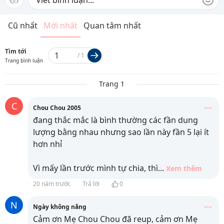
Cũ nhất
Mới nhất
Quan tâm nhất
Tìm tới
/
1
Trang bình luận
Trang 1
C
Chou Chou 2005
đang thắc mắc là bình thường các fần dung
lượng bằng nhau nhưng sao lần này fần 5 lại ít
hơn nhỉ
Vì mấy lần trước mình tự chia, thì
...
Xem thêm
20 năm trước
Trả lời
0
N
Ngày không nắng
Cảm ơn Mẹ Chou Chou đã reup, cảm ơn Mẹ