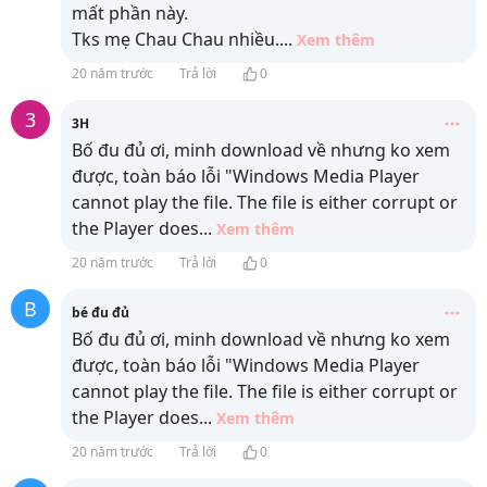
mất phần này.
Tks mẹ Chau Chau nhiều.
...
Xem thêm
20 năm trước
Trả lời
0
3
3H
Bố đu đủ ơi, minh download về nhưng ko xem
được, toàn báo lỗi "Windows Media Player
cannot play the file. The file is either corrupt or
the Player does
...
Xem thêm
20 năm trước
Trả lời
0
B
bé đu đủ
Bố đu đủ ơi, minh download về nhưng ko xem
được, toàn báo lỗi "Windows Media Player
cannot play the file. The file is either corrupt or
the Player does
...
Xem thêm
20 năm trước
Trả lời
0