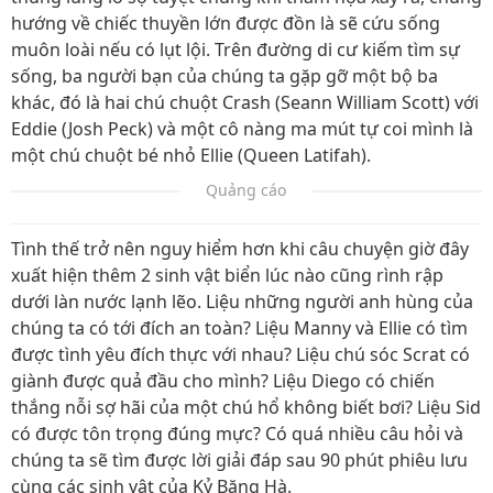
hướng về chiếc thuyền lớn được đồn là sẽ cứu sống
muôn loài nếu có lụt lội. Trên đường di cư kiếm tìm sự
sống, ba người bạn của chúng ta gặp gỡ một bộ ba
khác, đó là hai chú chuột Crash (Seann William Scott) với
Eddie (Josh Peck) và một cô nàng ma mút tự coi mình là
một chú chuột bé nhỏ Ellie (Queen Latifah).
Quảng cáo
Tình thế trở nên nguy hiểm hơn khi câu chuyện giờ đây
xuất hiện thêm 2 sinh vật biển lúc nào cũng rình rập
dưới làn nước lạnh lẽo. Liệu những người anh hùng của
chúng ta có tới đích an toàn? Liệu Manny và Ellie có tìm
được tình yêu đích thực với nhau? Liệu chú sóc Scrat có
giành được quả đầu cho mình? Liệu Diego có chiến
thắng nỗi sợ hãi của một chú hổ không biết bơi? Liệu Sid
có được tôn trọng đúng mực? Có quá nhiều câu hỏi và
chúng ta sẽ tìm được lời giải đáp sau 90 phút phiêu lưu
cùng các sinh vật của Kỷ Băng Hà.