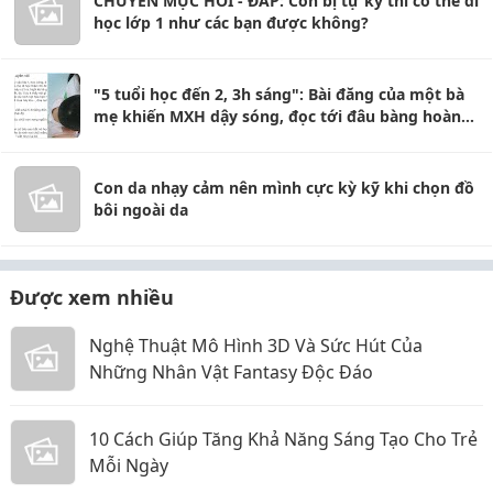
CHUYÊN MỤC HỎI - ĐÁP: Con bị tự kỷ thì có thể đi
học lớp 1 như các bạn được không?
"5 tuổi học đến 2, 3h sáng": Bài đăng của một bà
mẹ khiến MXH dậy sóng, đọc tới đâu bàng hoàng
tới đó
Con da nhạy cảm nên mình cực kỳ kỹ khi chọn đồ
bôi ngoài da
Được xem nhiều
Nghệ Thuật Mô Hình 3D Và Sức Hút Của
Những Nhân Vật Fantasy Độc Đáo
10 Cách Giúp Tăng Khả Năng Sáng Tạo Cho Trẻ
Mỗi Ngày