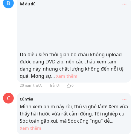
B
bé đu đủ
Do điều kiện thời gian bố cháu không upload
được dạng DVD zip, nên các cháu xem tạm
dạng này, nhưng chất lượng không đến nỗi tệ
quá. Mong sự
...
Xem thêm
20 năm trước
Trả lời
0
C
CúnYêu
Mình xem phim này rồi, thú vị ghê lắm! Xem vừa
thấy hài hước vừa rất cảm động. Tội nghiệp cu
Sóc toàn gặp xui, mà Sóc cũng "ngu" dễ
...
Xem thêm