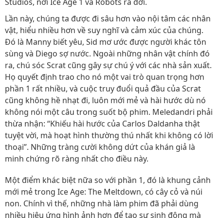
Studios, nơi Ice Age 1 và Robots ra đời.
Lần này, chúng ta được đi sâu hơn vào nội tâm các nhân
vật, hiểu nhiều hơn về suy nghĩ và cảm xúc của chúng.
Đó là Manny biết yêu, Sid mơ ước được người khác tôn
sùng và Diego sợ nước. Ngoài những nhân vật chính đó
ra, chú sóc Scrat cũng gây sự chú ý với các nhà sản xuất.
Họ quyết định trao cho nó một vai trò quan trọng hơn
phần 1 rất nhiều, và cuộc truy đuổi quả đầu của Scrat
cũng không hề nhạt đi, luôn mới mẻ và hài hước dù nó
không nói một câu trong suốt bộ phim. Meledandri phải
thừa nhận: “Khiếu hài hước của Carlos Daldanha thật
tuyệt vời, mà hoạt hình thường thú nhất khi không có lời
thoại”. Những tràng cười không dứt của khán giả là
minh chứng rõ ràng nhất cho điều này.
Một điểm khác biệt nữa so với phần 1, đó là khung cảnh
mới mẻ trong Ice Age: The Meltdown, có cây cỏ và núi
non. Chính vì thế, những nhà làm phim đã phải dùng
nhiều hiệu ứng hình ảnh hơn để tạo sự sinh động mà