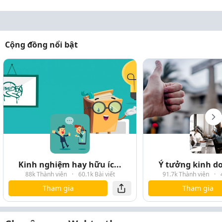
Cộng đồng nổi bật
Kinh nghiệm hay hữu íc...
Ý tưởng kinh do
88k Thành viên
·
60.1k Bài viết
91.7k Thành viên
·
Tham gia
Tham gia