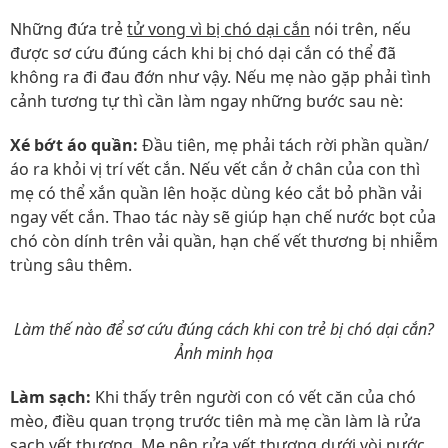
Những đứa trẻ
tử vong vì bị chó dại cắn
nói trên, nếu
được sơ cứu đúng cách khi bị chó dại cắn có thể đã
không ra đi đau đớn như vậy. Nếu mẹ nào gặp phải tình
cảnh tương tự thì cần làm ngay những bước sau nè:
Xé bớt áo quần:
Đầu tiên, mẹ phải tách rời phần quần/
áo ra khỏi vị trí vết cắn. Nếu vết cắn ở chân của con thì
mẹ có thể xắn quần lên hoặc dùng kéo cắt bỏ phần vải
ngay vết cắn. Thao tác này sẽ giúp hạn chế nước bọt của
chó còn dính trên vải quần, hạn chế vết thương bị nhiễm
trùng sâu thêm.
Làm thế nào để sơ cứu đúng cách khi con trẻ bị chó dại cắn?
Ảnh minh họa
Làm sạch:
Khi thấy trên người con có vết căn của chó
mèo, điều quan trọng trước tiên mà mẹ cần làm là rửa
sạch vết thương. Mẹ nên rửa vết thương dưới vòi nước