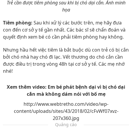
Trẻ cần được tiêm phòng sau khi bị chó dại cắn. Ảnh minh
họa
Tiêm phòng:
Sau khi xử lý các bước trên, mẹ hãy đưa
con đến cơ sở y tế gần nhất. Các bác sĩ sẽ chẩn đoán và
quyết định xem bé có cần phải tiêm phòng hay không.
Nhưng hầu hết việc tiêm là bắt buộc dù con trẻ có bị cắn
bởi chó nhà hay chó đi lạc. Vết thương do chó cắn cần
được điều trị trong vòng 48h tại cơ sở y tế. Các mẹ nhớ
nhé!
Xem thêm video: Em bé phát bệnh dại vì bị chó dại
cắn mà không dám nói với bố mẹ
http://www.webtretho.com/video/wp-
content/uploads/sites/43/2018/02/cFvWf07xvz-
207x360.jpg
Quảng cáo