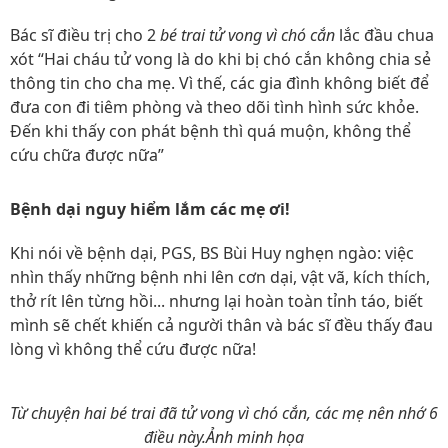
Bác sĩ điều trị cho 2
bé trai tử vong vì chó cắn
lắc đầu chua
xót “Hai cháu tử vong là do khi bị chó cắn không chia sẻ
thông tin cho cha mẹ. Vì thế, các gia đình không biết để
đưa con đi tiêm phòng và theo dõi tình hình sức khỏe.
Đến khi thấy con phát bệnh thì quá muộn, không thể
cứu chữa được nữa”
Bệnh dại nguy hiểm lắm các mẹ ơi!
Khi nói về bệnh dại, PGS, BS Bùi Huy nghẹn ngào: việc
nhìn thấy những bệnh nhi lên cơn dại, vật vã, kích thích,
thở rít lên từng hồi... nhưng lại hoàn toàn tỉnh táo, biết
mình sẽ chết khiến cả người thân và bác sĩ đều thấy đau
lòng vì không thể cứu được nữa!
Từ chuyện hai bé trai đã tử vong vì chó cắn, các mẹ nên nhớ 6
điều này.Ảnh minh họa