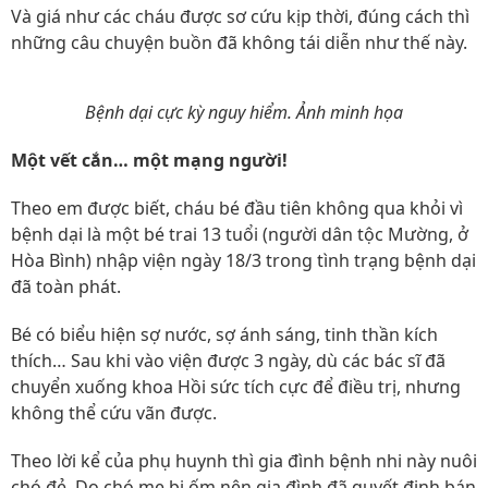
Và giá như các cháu được sơ cứu kịp thời, đúng cách thì
những câu chuyện buồn đã không tái diễn như thế này.
Bệnh dại cực kỳ nguy hiểm. Ảnh minh họa
Một vết cắn… một mạng người!
Theo em được biết, cháu bé đầu tiên không qua khỏi vì
bệnh dại là một bé trai 13 tuổi (người dân tộc Mường, ở
Hòa Bình) nhập viện ngày 18/3 trong tình trạng bệnh dại
đã toàn phát.
Bé có biểu hiện sợ nước, sợ ánh sáng, tinh thần kích
thích… Sau khi vào viện được 3 ngày, dù các bác sĩ đã
chuyển xuống khoa Hồi sức tích cực để điều trị, nhưng
không thể cứu vãn được.
Theo lời kể của phụ huynh thì gia đình bệnh nhi này nuôi
chó đẻ. Do chó mẹ bị ốm nên gia đình đã quyết định bán