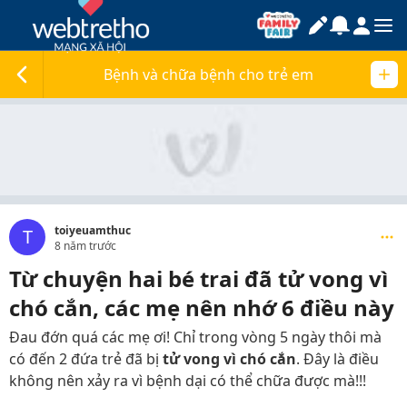
Bệnh và chữa bệnh cho trẻ em
toiyeuamthuc
T
8 năm trước
Từ chuyện hai bé trai đã tử vong vì
chó cắn, các mẹ nên nhớ 6 điều này
Đau đớn quá các mẹ ơi! Chỉ trong vòng 5 ngày thôi mà
có đến 2 đứa trẻ đã bị
tử vong vì chó cắn
. Đây là điều
không nên xảy ra vì bệnh dại có thể chữa được mà!!!