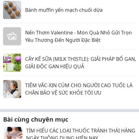
Bánh muffin yến mạch chuối dừa
Nến Thơm Valentine - Món Quà Nhỏ Gửi Trọn
Yêu Thương Đến Người Đặc Biệt
CÂY KẾ SỮA (MILK THISTLE): GIẢI PHÁP BỔ GAN,
GIẢI ĐỘC GAN HIỆU QUẢ
TIÊM VẮC-XIN CÚM CHO NGƯỜI CAO TUỔI: LÁ
CHẮN BẢO VỆ SỨC KHỎE TỐI ƯU
Bài cùng chuyên mục
TÌM HIỂU CÁC LOẠI THUỐC TRÁNH THÁI HÀNG
NGÀY THÔNG DỤNG HIỆN NAY