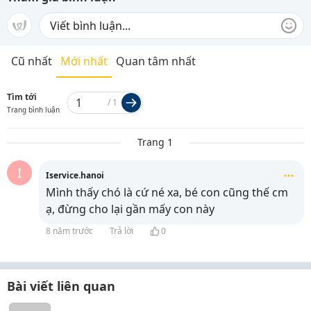
Cũ nhất
Mới nhất
Quan tâm nhất
Tìm tới
/
1
Trang bình luận
Trang 1
I
Iservice.hanoi
Mình thấy chó là cứ né xa, bé con cũng thế cm
ạ, đừng cho lại gần mấy con này
8 năm trước
Trả lời
0
Bài viết liên quan