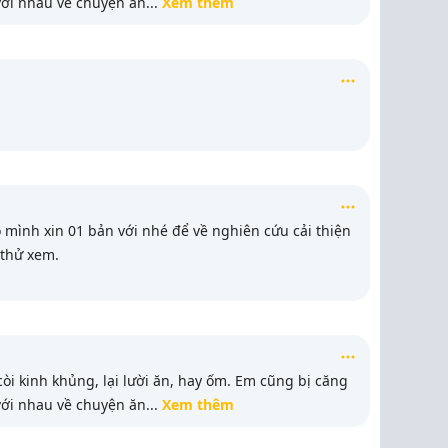
với nhau về chuyện ăn
...
Xem thêm
mình xin 01 bản với nhé để về nghiên cứu cải thiện
 thử xem.
còi kinh khủng, lại lười ăn, hay ốm. Em cũng bị căng
với nhau về chuyện ăn
...
Xem thêm