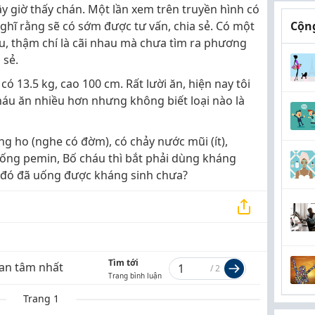
y giờ thấy chán. Một lần xem trên truyền hình có
nghĩ rằng sẽ có sớm được tư vấn, chia sẻ. Có một
Cộng
u, thậm chí là cãi nhau mà chưa tìm ra phương
 sẻ.
có 13.5 kg, cao 100 cm. Rất lười ăn, hiện nay tôi
u ăn nhiều hơn nhưng không biết loại nào là
ng ho (nghe có đờm), có chảy nước mũi (ít),
uống pemin, Bố cháu thì bắt phải dùng kháng
 đó đã uống được kháng sinh chưa?
Tìm tới
an tâm nhất
/
2
Trang bình luận
Trang 1