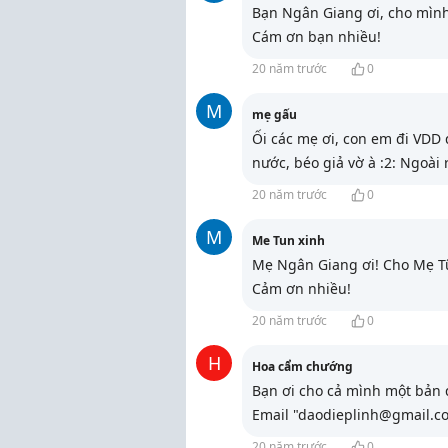
Bạn Ngân Giang ơi, cho mình
Cám ơn bạn nhiều!
20 năm trước
0
M
mẹ gấu
Ối các mẹ ơi, con em đi VDD đ
nước, béo giả vờ à :2: Ngoài 
20 năm trước
0
M
Me Tun xinh
Mẹ Ngân Giang ơi! Cho Mẹ Tũ
Cảm ơn nhiều!
20 năm trước
0
H
Hoa cẩm chướng
Bạn ơi cho cả mình một bản
Email "daodieplinh@gmail.c
20 năm trước
0