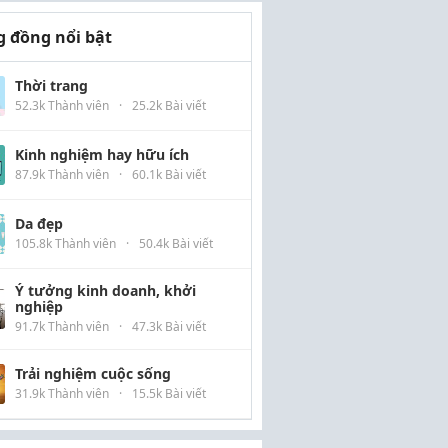
 đồng nổi bật
Thời trang
52.3k Thành viên
·
25.2k Bài viết
Kinh nghiệm hay hữu ích
87.9k Thành viên
·
60.1k Bài viết
Da đẹp
105.8k Thành viên
·
50.4k Bài viết
Ý tưởng kinh doanh, khởi
nghiệp
91.7k Thành viên
·
47.3k Bài viết
Trải nghiệm cuộc sống
31.9k Thành viên
·
15.5k Bài viết