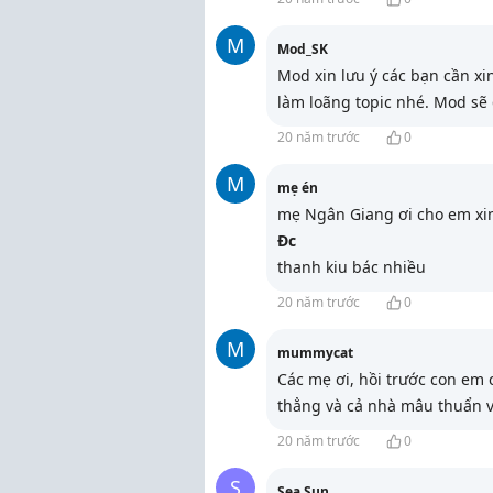
M
Mod_SK
Mod xin lưu ý các bạn cần xin
làm loãng topic nhé. Mod sẽ 
20 năm trước
0
M
mẹ én
mẹ Ngân Giang ơi cho em xin
Đc
thanh kiu bác nhiều
20 năm trước
0
M
mummycat
Các mẹ ơi, hồi trước con em 
thẳng và cả nhà mâu thuẩn 
20 năm trước
0
S
Sea Sun