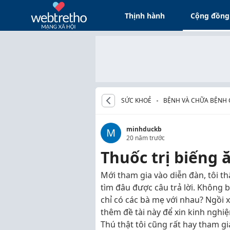
Thịnh hành
Cộng đồng
SỨC KHOẺ
BỆNH VÀ CHỮA BỆNH 
minhduckb
M
20 năm trước
Thuốc trị biếng 
Mới tham gia vào diễn đàn, tôi t
tìm đâu được câu trả lời. Không b
chỉ có các bà mẹ với nhau? Ngồi
thêm đề tài này để xin kinh nghi
Thú thật tôi cũng rất hay tham gi