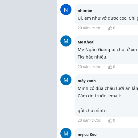
N
nhimbe
Ui, em như vớ được cọc. Chị 
20 năm trước
0
M
Me Khoai
Mẹ Ngân Giang ơi cho tớ xin
Tks bác nhiều.
20 năm trước
0
M
mây xanh
Mình có đứa cháu lười ăn lắ
Cám ơn trước. email:
gửi cho mình :
20 năm trước
0
M
mẹ cu Kéo