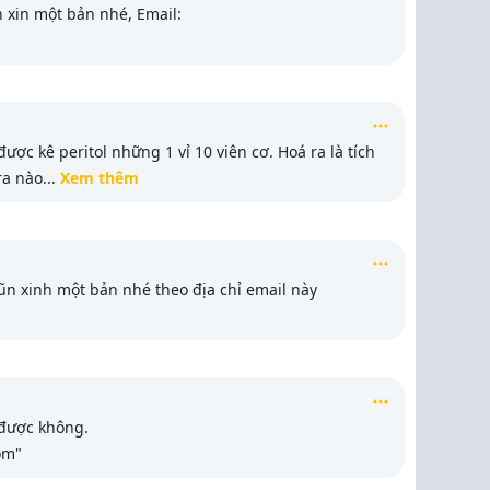
 xin một bản nhé, Email:
ược kê peritol những 1 vỉ 10 viên cơ. Hoá ra là tích
ra nào
...
Xem thêm
n xinh một bản nhé theo địa chỉ email này
 được không.
om"