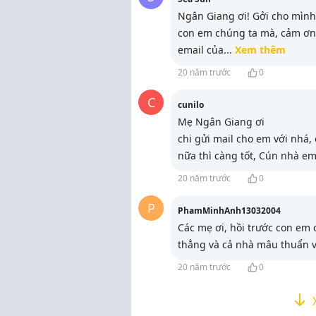
Ngân Giang ơi! Gởi cho mình 
con em chúng ta mà, cảm ơn
email của
...
Xem thêm
20 năm trước
0
C
cunilo
Mẹ Ngân Giang ơi
chi gửi mail cho em với nhá
nữa thì càng tốt, Cún nhà e
20 năm trước
0
P
PhamMinhAnh13032004
Các mẹ ơi, hồi trước con em 
thẳng và cả nhà mâu thuẩn 
20 năm trước
0