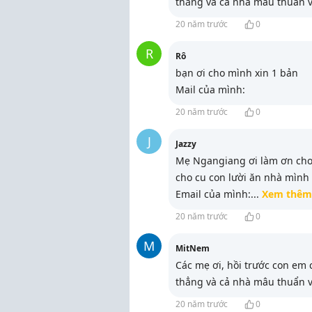
thẳng và cả nhà mâu thuẩn 
20 năm trước
0
R
Rô
bạn ơi cho mình xin 1 bản
Mail của mình:
20 năm trước
0
J
Jazzy
Mẹ Ngangiang ơi làm ơn cho 
cho cu con lười ăn nhà mình
Email của mình:
...
Xem thêm
20 năm trước
0
M
MitNem
Các mẹ ơi, hồi trước con em 
thẳng và cả nhà mâu thuẩn 
20 năm trước
0