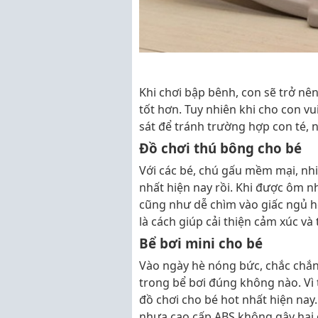
Khi chơi bập bênh, con sẽ trở nê
tốt hơn. Tuy nhiên khi cho con v
sát để tránh trường hợp con té, 
Đồ chơi thú bông cho bé
Với các bé, chú gấu mềm mại, nh
nhất hiện nay rồi. Khi được ôm nh
cũng như dễ chìm vào giấc ngủ hơ
là cách giúp cải thiện cảm xúc và 
Bể bơi mini cho bé
Vào ngày hè nóng bức, chắc chắn
trong bể bơi đúng không nào. Vì
đồ chơi cho bé hot nhất hiện nay
nhựa cao cấp ABS không gây hại 