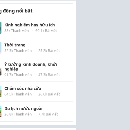
 đồng nổi bật
Kinh nghiệm hay hữu ích
88k Thành viên
·
60.1k Bài viết
Thời trang
52.3k Thành viên
·
25.2k Bài viết
Ý tưởng kinh doanh, khởi
nghiệp
91.7k Thành viên
·
47.3k Bài viết
Chăm sóc nhà cửa
64.5k Thành viên
·
26.6k Bài viết
Du lịch nước ngoài
26.8k Thành viên
·
7.7k Bài viết