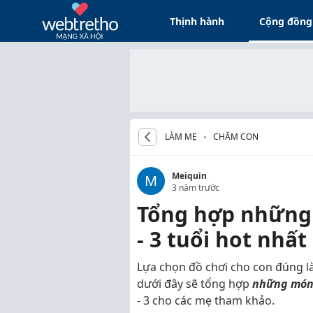
Thịnh hành
Cộng đồng
LÀM MẸ
CHĂM CON
Meiquin
M
3 năm trước
Tổng hợp những 
- 3 tuổi hot nhất
Lựa chọn đồ chơi cho con đúng là
dưới đây sẽ tổng hợp
những món 
- 3 cho các mẹ tham khảo.