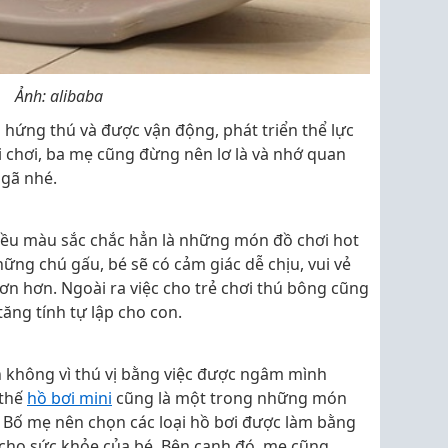
Ảnh: alibaba
n hứng thú và được vận động, phát triển thể lực
ui chơi, ba mẹ cũng đừng nên lơ là và nhớ quan
ngã nhé.
iều màu sắc chắc hẳn là những món đồ chơi hot
ững chú gấu, bé sẽ có cảm giác dễ chịu, vui vẻ
n hơn. Ngoài ra việc cho trẻ chơi thú bông cũng
tăng tính tự lập cho con.
 không vì thú vị bằng việc được ngâm mình
 thế
hồ bơi mini
cũng là một trong những món
. Bố mẹ nên chọn các loại hồ bơi được làm bằng
cho sức khỏe của bé. Bên cạnh đó, mẹ cũng