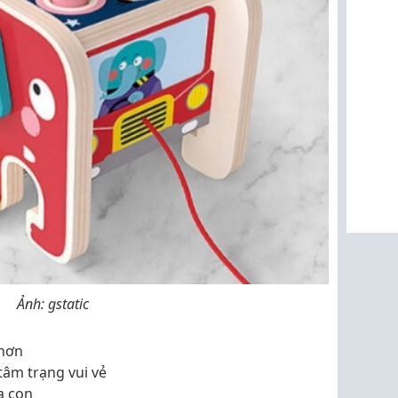
Ảnh: gstatic
 hơn
 tâm trạng vui vẻ
a con