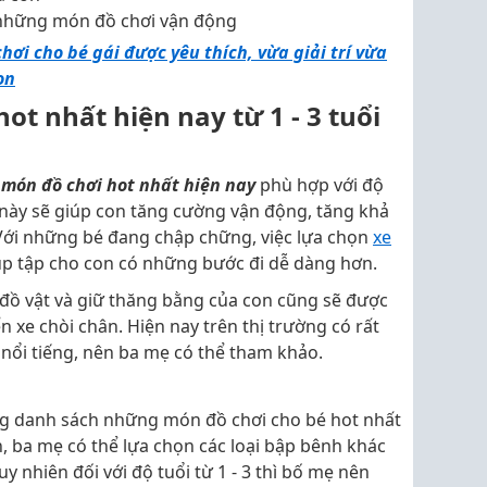
 những món đồ chơi vận động
hơi cho bé gái được yêu thích, vừa giải trí vừa
on
t nhất hiện nay từ 1 - 3 tuổi
món đồ chơi hot nhất hiện nay
phù hợp với độ
i này sẽ giúp con tăng cường vận động, tăng khả
 Với những bé đang chập chững, việc lựa chọn
xe
úp tập cho con có những bước đi dễ dàng hơn.
ồ vật và giữ thăng bằng của con cũng sẽ được
ển xe chòi chân. Hiện nay trên thị trường có rất
nổi tiếng, nên ba mẹ có thể tham khảo.
g danh sách những món đồ chơi cho bé hot nhất
n, ba mẹ có thể lựa chọn các loại bập bênh khác
y nhiên đối với độ tuổi từ 1 - 3 thì bố mẹ nên