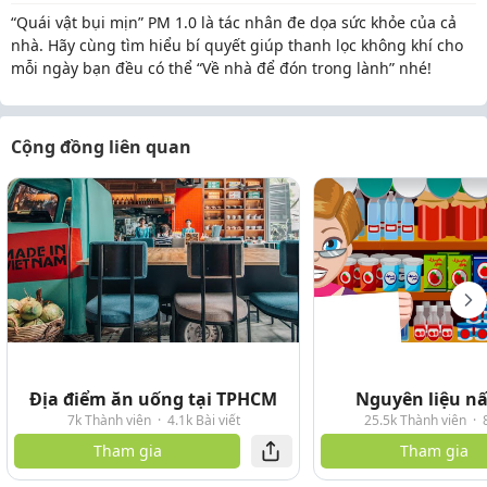
“Quái vật bụi mịn” PM 1.0 là tác nhân đe dọa sức khỏe của cả
nhà. Hãy cùng tìm hiểu bí quyết giúp thanh lọc không khí cho
mỗi ngày bạn đều có thể “Về nhà để đón trong lành” nhé!
Cộng đồng liên quan
Địa điểm ăn uống tại TPHCM
Nguyên liệu n
7k Thành viên
·
4.1k Bài viết
25.5k Thành viên
·
Tham gia
Tham gia