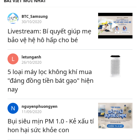
BÀI VIẾT MỚI NHẤT
BTC_Samsung
30/10/2020
Livestream: Bí quyết giúp mẹ
bảo vệ hệ hô hấp cho bé
letunganh
L
26/10/2020
5 loại máy lọc không khí mua
"đáng đồng tiền bát gạo" hiện
nay
nguyenphuongyen
N
11/09/2020
Bụi siêu mịn PM 1.0 - Kẻ xấu tí
hon hại sức khỏe con