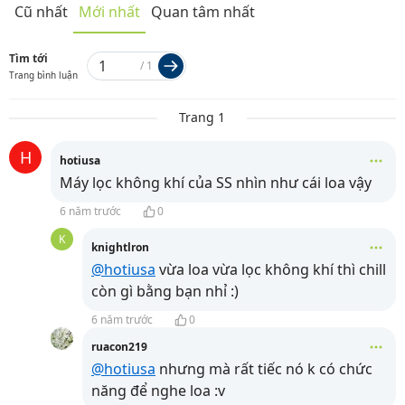
Cũ nhất
Mới nhất
Quan tâm nhất
Tìm tới
/
1
Trang bình luận
Trang 1
H
hotiusa
Máy lọc không khí của SS nhìn như cái loa vậy
6 năm trước
0
K
knightlron
@hotiusa
vừa loa vừa lọc không khí thì chill
còn gì bằng bạn nhỉ :)
6 năm trước
0
ruacon219
@hotiusa
nhưng mà rất tiếc nó k có chức
năng để nghe loa :v