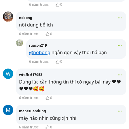
6 năm trước
0
nobong
nôi dung bổ ích
6 năm trước
0
ruacon219
@nobong
ngắn gọn vậy thôi hả bạn
6 năm trước
0
W
wtt.fb.617053
Đúng lúc cần thông tin thì có ngay bài này ❤️❤️
❤️❤️❤️🥰🥰
6 năm trước
0
M
mebetuandung
máy nào nhìn cũng xịn nhỉ
6 năm trước
0