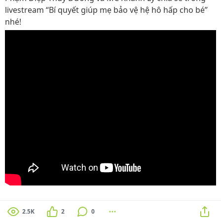
livestream “Bí quyết giúp mẹ bảo vệ hệ hô hấp cho bé”
nhé!
2.5K
2
0