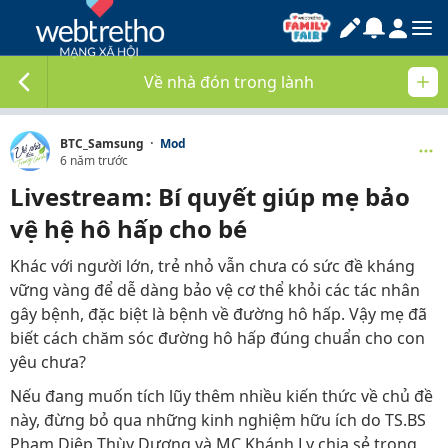
Về nhà đón trong lành
·
BTC_Samsung
Mod
6 năm trước
Livestream: Bí quyết giúp mẹ bảo
vệ hệ hô hấp cho bé
Khác với người lớn, trẻ nhỏ vẫn chưa có sức đề kháng
vững vàng để dễ dàng bảo vệ cơ thể khỏi các tác nhân
gây bệnh, đặc biệt là bệnh về đường hô hấp. Vậy mẹ đã
biết cách chăm sóc đường hô hấp đúng chuẩn cho con
yêu chưa?
Nếu đang muốn tích lũy thêm nhiều kiến thức về chủ đề
này, đừng bỏ qua những kinh nghiệm hữu ích do TS.BS
Phạm Diệp Thùy Dương và MC Khánh Ly chia sẻ trong