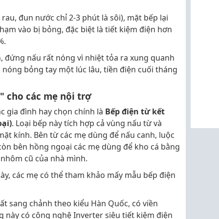
rau, đun nước chỉ 2-3 phút là sôi), mặt bếp lại
ạm vào bị bỏng, đặc biệt là tiết kiệm điện hơn
%.
, đứng nấu rất nóng vì nhiệt tỏa ra xung quanh
n nóng bỏng tay một lúc lâu, tiền điện cuối tháng
g" cho các mẹ nội trợ
ác gia đình hay chọn chính là
Bếp điện từ kết
ại)
. Loại bếp này tích hợp cả vùng nấu từ và
ặt kính. Bên từ các mẹ dùng để nấu canh, luộc
; còn bên hồng ngoại các mẹ dùng để kho cá bằng
i nhôm cũ của nhà mình.
này, các mẹ có thể tham khảo mấy mẫu bếp điện
ất sang chảnh theo kiểu Hàn Quốc, có viền
này có công nghệ Inverter siêu tiết kiệm điện