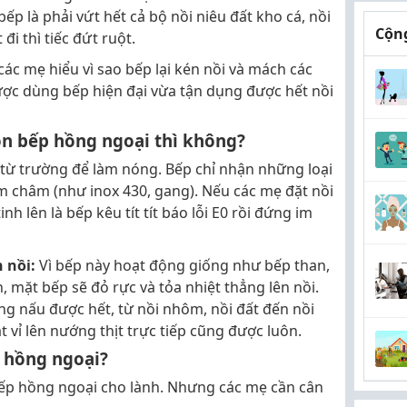
bếp là phải vứt hết cả bộ nồi niêu đất kho cá, nồi
Cộng
đi thì tiếc đứt ruột.
ác mẹ hiểu vì sao bếp lại kén nồi và mách các
ược dùng bếp hiện đại vừa tận dụng được hết nồi
còn bếp hồng ngoại thì không?
từ trường để làm nóng. Bếp chỉ nhận những loại
m châm (như inox 430, gang). Nếu các mẹ đặt nồi
nh lên là bếp kêu tít tít báo lỗi E0 rồi đứng im
 nồi:
Vì bếp này hoạt động giống như bếp than,
n, mặt bếp sẽ đỏ rực và tỏa nhiệt thẳng lên nồi.
ũng nấu được hết, từ nồi nhôm, nồi đất đến nồi
 vỉ lên nướng thịt trực tiếp cũng được luôn.
 hồng ngoại?
ếp hồng ngoại cho lành. Nhưng các mẹ cần cân