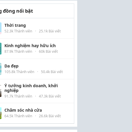
 đồng nổi bật
Thời trang
52.3k Thành viên
·
25.1k Bài viết
Kinh nghiệm hay hữu ích
87.9k Thành viên
·
60k Bài viết
Da đẹp
105.8k Thành viên
·
50.4k Bài viết
Ý tưởng kinh doanh, khởi
nghiệp
91.7k Thành viên
·
47.3k Bài viết
Chăm sóc nhà cửa
64.5k Thành viên
·
26.6k Bài viết