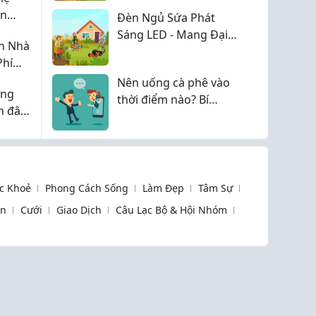
an
Đèn Ngủ Sứa Phát
Sáng LED - Mang Đại
ọn Nhà
Dương Thu Nhỏ Vào
Phí
Không Gian Sống Của
Nên uống cà phê vào
Bạn
ờng
thời điểm nào? Bí
m đân
quyết thưởng thức cà
phê hiệu quả
c Khoẻ
Phong Cách Sống
Làm Đẹp
Tâm Sự
òn
Cưới
Giao Dịch
Câu Lạc Bộ & Hội Nhóm