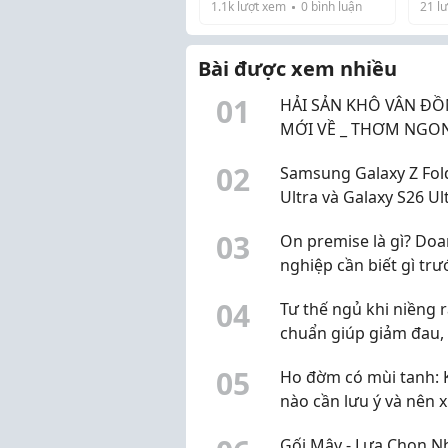
hay bếp hồng ngoại
1.1k
lượt xem
0
bình luận
21
lư
thậ
truyền nhiệt trực tiếp,
Hôm
làm
bếp từ hoạt động dựa
sắm
nó r
trên nguyên lý cảm ứng
Bài được xem nhiều
dính
điện từ. Khi kh...
0
1
HẢI SẢN KHÔ VÂN ĐỒ
MỚI VỀ _ THƠM NGON
ĐẬM VỊ BIỂN QUẢNG 
0
2
Samsung Galaxy Z Fol
Ultra và Galaxy S26 Ul
Khác biệt không chỉ 
0
3
On premise là gì? Do
hình
nghiệp cần biết gì trư
tự đầu tư hạ tầng dữ l
0
4
Tư thế ngủ khi niềng 
chuẩn giúp giảm đau,
lệch mặt
0
5
Ho đờm có mùi tanh: 
nào cần lưu ý và nên x
thế nào?
Gối Mây - Lựa Chọn N