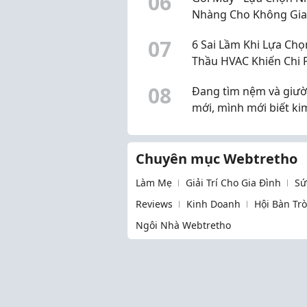
0
6
Nhàng Cho Không Gi
Ngủ Hiện Đại
0
7
6 Sai Lầm Khi Lựa Ch
Thầu HVAC Khiến Chi 
Tăng Gấp Đôi
0
8
Đang tìm nệm và giư
mới, mình mới biết ki
còn có cả sofa
Chuyên mục Webtretho
Làm Mẹ
Giải Trí Cho Gia Đình
Sứ
Reviews
Kinh Doanh
Hội Bàn Tr
Ngôi Nhà Webtretho