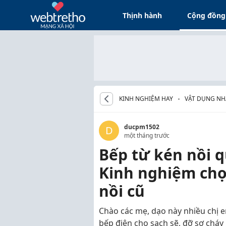
Thịnh hành
Cộng đồng
KINH NGHIỆM HAY
VẬT DỤNG NHÀ 
ducpm1502
D
một tháng trước
Bếp từ kén nồi q
Kinh nghiệm chọ
nồi cũ
Chào các mẹ, dạo này nhiều chị
bếp điện cho sạch sẽ, đỡ sợ cháy