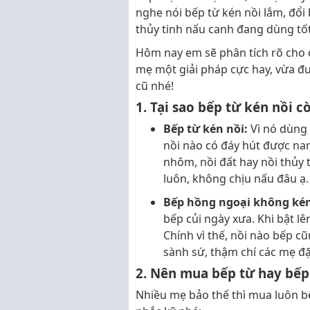
nghe nói bếp từ kén nồi lắm, đổi 
thủy tinh nấu canh đang dùng tốt 
Hôm nay em sẽ phân tích rõ cho c
mẹ một giải pháp cực hay, vừa đ
cũ nhé!
1. Tại sao bếp từ kén nồi 
Bếp từ kén nồi:
Vì nó dùng 
nồi nào có đáy hút được na
nhôm, nồi đất hay nồi thủy ti
luôn, không chịu nấu đâu ạ.
Bếp hồng ngoại không kén
bếp củi ngày xưa. Khi bật lê
Chính vì thế, nồi nào bếp c
sành sứ, thậm chí các mẹ đặt
2. Nên mua bếp từ hay bếp
Nhiều mẹ bảo thế thì mua luôn b