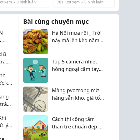
suất, chỗ thì ghi 1000W,
ợt xem
0
bình luận
781
lượt xem
0
bình luận
t nhưng có một điểm
chỗ lại lên tới 4000W,
 qua mình ra siêu thị
 mình khá khó chịu là
7000W. Chọn công suất
 chiếc chảo chống
ất kén chảo.
nhỏ quá thì sợ nấu lâu,
Bài cùng chuyên mục
 mới, t...
chọn lớn quá thì...
N
Hà Nội mưa rồi _ Trời
,
này mà lên kèo nầm
NINH
NẦM NƯỚNG thì đúng
d 8
bài
tra:
Top 5 camera nhiệt
ở màn
hồng ngoại cầm tay
anh
đáng mua nhất năm
ớc khi
2026
iệu
Màng pvc trong mờ-
răng
hàng sẵn kho, giá tốt
 tránh
tại xưởng
Khi
Cách thi công tấm
ử lý
than tre chuẩn đẹp
theo 6 bước kỹ thuật
hẹ