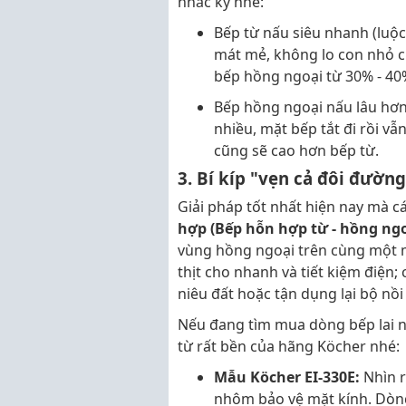
nhắc kỹ nhé:
Bếp từ nấu siêu nhanh (luộc 
mát mẻ, không lo con nhỏ ch
bếp hồng ngoại từ 30% - 40
Bếp hồng ngoại nấu lâu hơn
nhiều, mặt bếp tắt đi rồi vẫ
cũng sẽ cao hơn bếp từ.
3. Bí kíp "vẹn cả đôi đườn
Giải pháp tốt nhất hiện nay mà c
hợp (Bếp hỗn hợp từ - hồng ngo
vùng hồng ngoại trên cùng một m
thịt cho nhanh và tiết kiệm điện
niêu đất hoặc tận dụng lại bộ nồ
Nếu đang tìm mua dòng bếp lai 
từ rất bền của hãng Köcher nhé:
Mẫu Köcher EI-330E:
Nhìn r
nhôm bảo vệ mặt kính. Dòng 