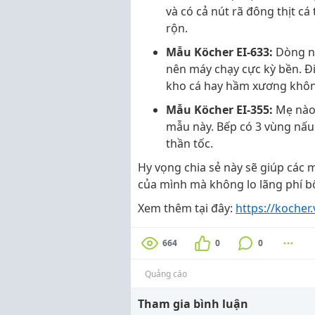
và có cả nút rã đông thịt cá
rộn.
Mẫu Köcher EI-633:
Dòng nà
nên máy chạy cực kỳ bền. Điể
kho cá hay hầm xương không
Mẫu Köcher EI-355:
Mẹ nào 
mẫu này. Bếp có 3 vùng nấu 
thần tốc.
Hy vọng chia sẻ này sẽ giúp các
của mình mà không lo lãng phí bộ
Xem thêm tại đây:
https://kocher
664
0
0
Quảng cáo
Tham gia bình luận