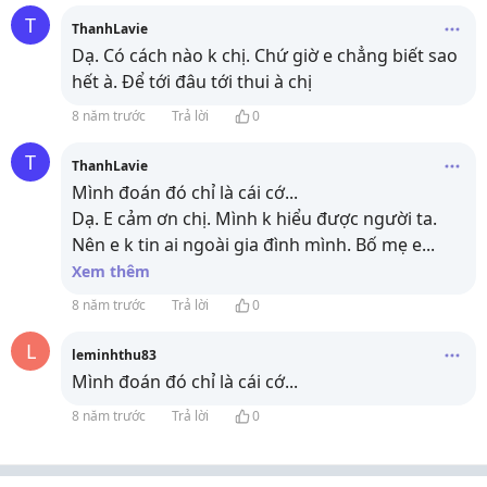
T
ThanhLavie
Dạ. Có cách nào k chị. Chứ giờ e chẳng biết sao
hết à. Để tới đâu tới thui à chị
8 năm trước
Trả lời
0
T
ThanhLavie
Mình đoán đó chỉ là cái cớ...
Dạ. E cảm ơn chị. Mình k hiểu được người ta.
Nên e k tin ai ngoài gia đình mình. Bố mẹ e
...
Xem thêm
8 năm trước
Trả lời
0
L
leminhthu83
Mình đoán đó chỉ là cái cớ...
8 năm trước
Trả lời
0