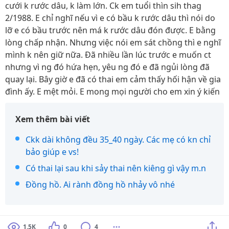
cưới k rước dâu, k làm lớn. Ck em tuổi thìn sih thag
2/1988. E chỉ nghĩ nếu vì e có bầu k rước dâu thì nói do
lỡ e có bầu trước nên má k rước dâu đón được. E bằng
lòng chấp nhận. Nhưng việc nói em sát chồng thì e nghĩ
mình k nên giữ nữa. Đã nhiều lần lúc trước e muốn ct
nhưng vì ng đó hứa hẹn, yêu ng đó e đã ngủi lòng đã
quay lại. Bây giờ e đã có thai em cảm thấy hối hận về gia
đình ấy. E mệt mỏi. E mong mọi người cho em xin ý kiến
Xem thêm bài viết
Ckk dài không đều 35_40 ngày. Các mẹ có kn chỉ
bảo giúp e vs!
Có thai lại sau khi sảy thai nên kiêng gì vậy m.n
Đồng hồ. Ai rành đồng hồ nhảy vô nhé
1.5K
0
4