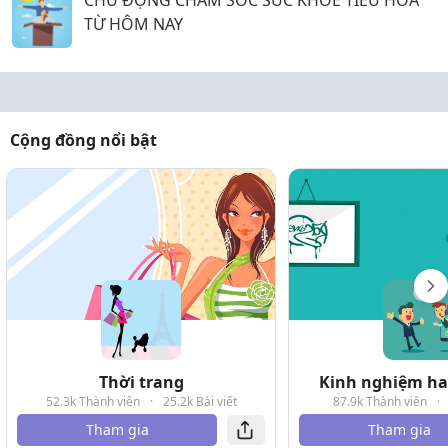
CHỦ ĐỘNG CHĂM SÓC SỨC KHỎE TIÊU HÓA
TỪ HÔM NAY
Cộng đồng nổi bật
Thời trang
Kinh nghiệm hay
52.3k Thành viên
·
25.2k Bài viết
87.9k Thành viên
·
Tham gia
Tham gia