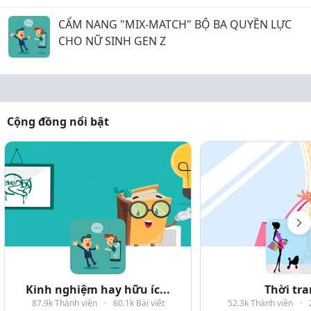
CẨM NANG "MIX-MATCH" BỘ BA QUYỀN LỰC
CHO NỮ SINH GEN Z
Cộng đồng nổi bật
Kinh nghiệm hay hữu íc...
Thời tr
87.9k Thành viên
·
60.1k Bài viết
52.3k Thành viên
·