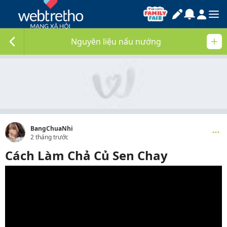
Nguyên liệu nấu nướng
BangChuaNhi
2 tháng trước
Cách Làm Chả Củ Sen Chay