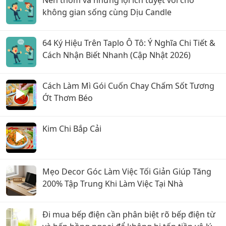
Nến thơm và những lợi ích tuyệt vời cho
không gian sống cùng Dịu Candle
64 Ký Hiệu Trên Taplo Ô Tô: Ý Nghĩa Chi Tiết &
Cách Nhận Biết Nhanh (Cập Nhật 2026)
Cách Làm Mì Gói Cuốn Chay Chấm Sốt Tương
Ớt Thơm Béo
Kim Chi Bắp Cải
Mẹo Decor Góc Làm Việc Tối Giản Giúp Tăng
200% Tập Trung Khi Làm Việc Tại Nhà
Đi mua bếp điện cần phân biệt rõ bếp điện từ