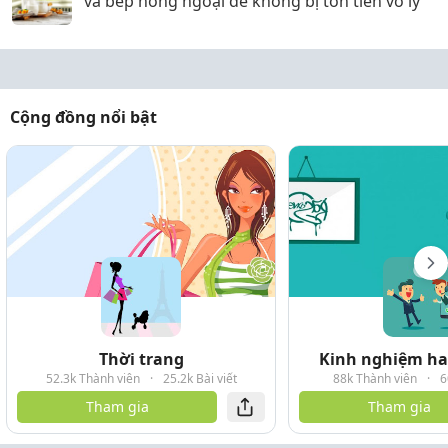
và bếp hồng ngoại để không bị tốn tiền vô lý
Cộng đồng nổi bật
Thời trang
Kinh nghiệm hay
52.3k Thành viên
·
25.2k Bài viết
88k Thành viên
·
6
Tham gia
Tham gia