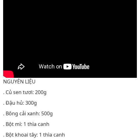
NGUYÊN LIỆU
. Củ sen tươi: 200g
. Đậu hủ: 300g
. Bông cải xanh: 500g
. Bột mì: 1 thìa canh
. Bột khoai tây: 1 thìa canh