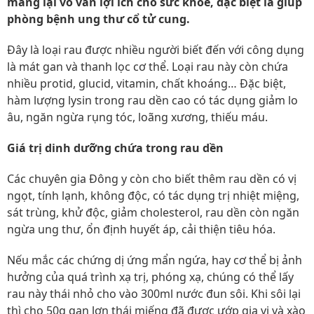
mang lại vô vàn lợi ích cho sức khỏe, đặc biệt là giúp
phòng bệnh ung thư cổ tử cung.
Đây là loại rau được nhiều người biết đến với công dụng
là mát gan và thanh lọc cơ thể. Loại rau này còn chứa
nhiều protid, glucid, vitamin, chất khoáng… Đặc biệt,
hàm lượng lysin trong rau dền cao có tác dụng giảm lo
âu, ngăn ngừa rụng tóc, loãng xương, thiếu máu.
Giá trị dinh dưỡng chứa trong rau dền
Các chuyên gia Đông y còn cho biết thêm rau dền có vị
ngọt, tính lạnh, không độc, có tác dụng trị nhiệt miệng,
sát trùng, khử độc, giảm cholesterol, rau dền còn ngăn
ngừa ung thư, ổn định huyết áp, cải thiện tiêu hóa.
Nếu mắc các chứng dị ứng mẩn ngứa, hay cơ thể bị ảnh
hưởng của quá trình xạ trị, phóng xạ, chúng có thể lấy
rau này thái nhỏ cho vào 300ml nước đun sôi. Khi sôi lại
thì cho 50g gan lợn thái miếng đã được ướp gia vị và xào