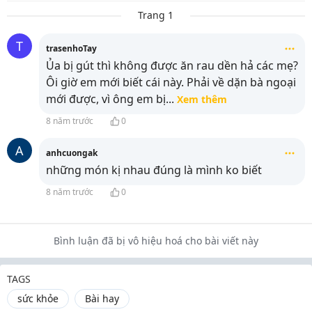
Trang 1
T
trasenhoTay
Ủa bị gút thì không được ăn rau dền hả các mẹ?
Ôi giờ em mới biết cái này. Phải về dặn bà ngoại
mới được, vì ông em bị
...
Xem thêm
8 năm trước
0
A
anhcuongak
những món kị nhau đúng là mình ko biết
8 năm trước
0
Bình luận đã bị vô hiệu hoá cho bài viết này
TAGS
sức khỏe
Bài hay