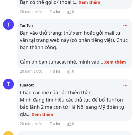
Bạn có thể gọi d/ thoại :
...
Xem thêm
20 năm trước
Trả lời
0
T
TunTon
Bạn vào thử trang:
thử xem hoặc gởi mail tư
vấn tại trang web này (có phần tiếng việt). Chúc
bạn thành công.
Cảm ơn bạn tunacat nhé, mình vào
...
Xem thêm
20 năm trước
Trả lời
0
T
tunacat
Chào các mẹ của các thiên thần,
Mình đang tìm hiểu các thủ tục để bố TunTon
bảo lãnh 2 mẹ con từ Hà Nội sang Mỹ đoàn tụ
gia
...
Xem thêm
20 năm trước
Trả lời
0