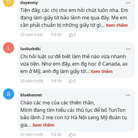
D
duyenmy
Tiện đây, các chị cho em hỏi chút luôn nha. Em
đang làm giấy tờ bảo lảnh mẹ qua đây. Mẹ em
cần phải chuẩn bị những giấy tờ gì
...
Xem thêm
20 năm trước
Trả lời
0
L
luv0urb4bi
Chị hỏi luật sư để biết làm thế nào vừa nhanh
vừa tiện. Như em đây, em đg học ở Canada, ax
em ở Mỹ, anh đg làm giấy tờ
...
Xem thêm
20 năm trước
Trả lời
0
B
bluebonnet
Chào các mẹ của các thiên thần,
Mình đang tìm hiểu các thủ tục để bố TunTon
bảo lãnh 2 mẹ con từ Hà Nội sang Mỹ đoàn tụ
gia
...
Xem thêm
20 năm trước
Trả lời
0