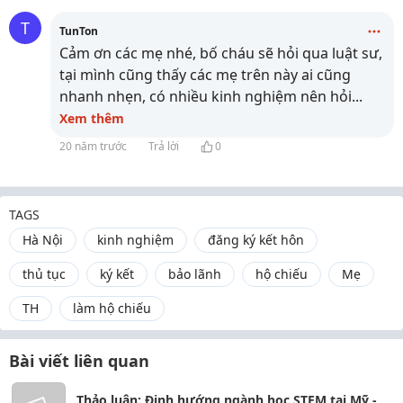
T
TunTon
Cảm ơn các mẹ nhé, bố cháu sẽ hỏi qua luật sư,
tại mình cũng thấy các mẹ trên này ai cũng
nhanh nhẹn, có nhiều kinh nghiệm nên hỏi
...
Xem thêm
20 năm trước
Trả lời
0
TAGS
Hà Nội
kinh nghiệm
đăng ký kết hôn
thủ tục
ký kết
bảo lãnh
hộ chiếu
Mẹ
TH
làm hộ chiếu
Bài viết liên quan
Thảo luận: Định hướng ngành học STEM tại Mỹ -