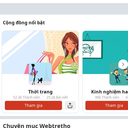
Cộng đồng nổi bật
Thời trang
Kinh nghiệm hay
52.3k Thành viên
·
25.2k Bài viết
88k Thành viên
·
6
Tham gia
Tham gia
Chuyên mục Webtretho