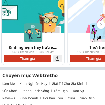
Kinh nghiệm hay hữu íc...
Thời tr
87.9k Thành viên
·
60k Bài viết
52.3k Thành viên
·
Tham gia
Tham gia
Chuyên mục Webtretho
Làm Mẹ
Kinh Nghiệm Hay
Giải Trí Cho Gia Đình
Sức Khoẻ
Phong Cách Sống
Làm Đẹp
Tâm Sự
Reviews
Kinh Doanh
Hội Bàn Tròn
Cưới
Giao Dịch