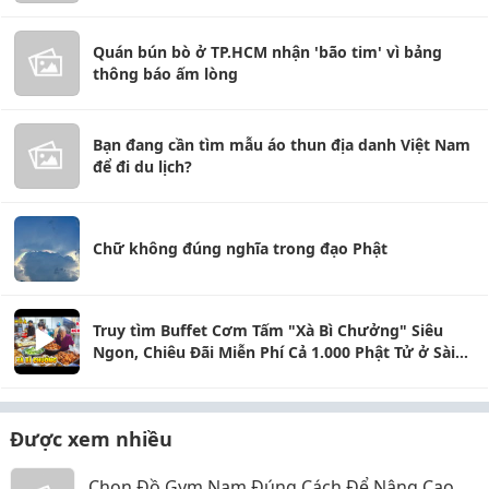
Quán bún bò ở TP.HCM nhận 'bão tim' vì bảng
thông báo ấm lòng
Bạn đang cần tìm mẫu áo thun địa danh Việt Nam
để đi du lịch?
Chữ không đúng nghĩa trong đạo Phật
Truy tìm Buffet Cơm Tấm "Xà Bì Chưởng" Siêu
Ngon, Chiêu Đãi Miễn Phí Cả 1.000 Phật Tử ở Sài
Gòn
Được xem nhiều
Chọn Đồ Gym Nam Đúng Cách Để Nâng Cao