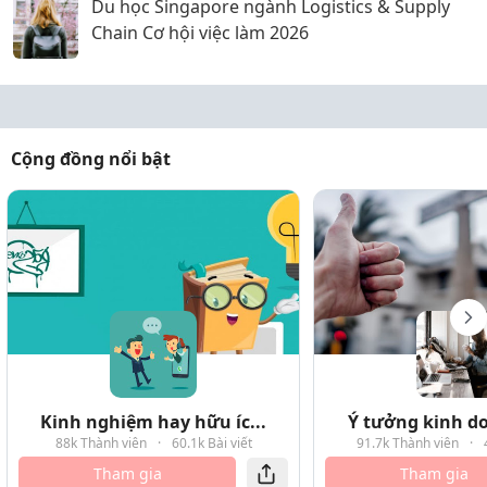
Du học Singapore ngành Logistics & Supply
Chain Cơ hội việc làm 2026
Cộng đồng nổi bật
Kinh nghiệm hay hữu íc...
Ý tưởng kinh do
88k Thành viên
·
60.1k Bài viết
91.7k Thành viên
·
Tham gia
Tham gia