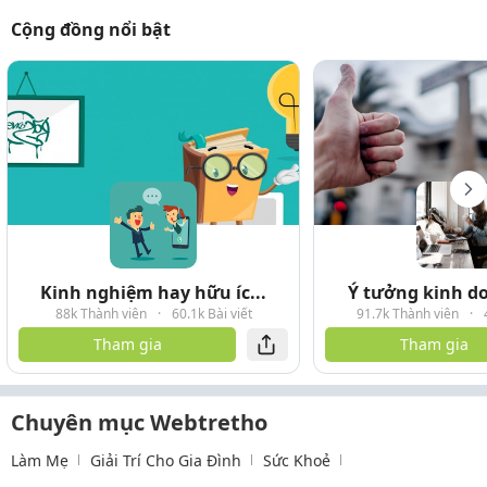
Cộng đồng nổi bật
Kinh nghiệm hay hữu íc...
Ý tưởng kinh do
88k Thành viên
·
60.1k Bài viết
91.7k Thành viên
·
Tham gia
Tham gia
Chuyên mục Webtretho
Làm Mẹ
Giải Trí Cho Gia Đình
Sức Khoẻ