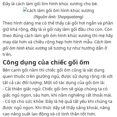
Đây là cách làm gối ôm hình khúc xương cho bé.
(Nguồn ảnh: Shopquatang)
Theo hình dáng mẹ có thể thấy cái gối hơi ngắn và phần
giữ khá rộng, đây là vì gối này làm gối đầu cho con. Còn
theo đúng cách làm gối ôm hình khúc xương thì mẹ hãy
may dài hơn và chiều rộng hẹp hơn hình mẫu.
Cách làm
gối ôm hình khúc xương
sẽ tương tự như hướng dẫn ở
trên.
Công dụng của chiếc gối ôm
Bên cạnh gối nằm thì chiếc gối ôm cũng là vật dung
quen thuộc trên giường ngủ, được sử dụng rộng rãi với
tất cả các đối tượng. Một số tác dụng của gối ôm là:
- Cải thiện giấc ngủ: Chiếc gối ôm sẽ giúp chúng ta có
giấc ngủ ngon, sâu hơn, khi nằm nghiêng rất thoải mái.
- Có lợi cho sức khỏe: Đây là hệ quả tất yếu khi chúng ta
được ngủ ngon. Khi thức dậy sẽ thấy sảng khoái, nâng
cao năng suất lao động và có tinh thần tốt hơn.