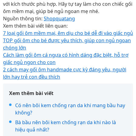
với kích thước phù hợp. Hãy tự tay làm cho con chiếc gối
ôm mềm mại, giúp bé ngủ ngoan mẹ nhé.
Nguồn thông tin:
Shopquatang
Xem thêm bài viết liên quan:
7 loại gối ôm mềm mại, êm dịu cho bé dễ đi vào giấc ngủ
TOP gối ôm cho bé được yêu thích, giúp con ngủ ngoan
chóng lớn
Cách làm gối ôm cá ngựa có hình dáng đặc biệt, hỗ trợ
giấc ngủ ngon cho con
2 cách may gối ôm handmade cực kỳ đáng yêu, người
lớn hay trẻ con đều thích
Xem thêm bài viết
Có nên bôi kem chống rạn da khi mang bầu hay
không?
Bà bầu nên bôi kem chống rạn da khi nào là
hiệu quả nhất?