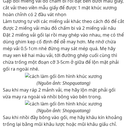
Gập đôi miếng vải đỏ chấm bi rồi đặt bên dưới mẫu giấy,
cắt vải theo viền mẫu giấy để được 1 mặt khúc xương
hoàn chỉnh có 2 đầu vát nhọn
Làm tương tự với các miếng vải khác theo cách đó để cắt
được 2 miếng vải màu đỏ chấm bi và 2 miếng vải nâu
Đặt 2 miếng vải gối lại rồi may ghép vào nhau, mẹ có thể
dùng ghim kẹp cố định để dễ may hơn. Mẹ nhớ chừa
mép vải 0.5-1cm nhé đừng may sát mép quá. Mẹ hãy
may xen kẽ hai màu vải, tới đường ghép cuối cùng thì
chừa trống một đoạn cỡ 3-5cm ở giữa để lộn mặt phải
gối ra ngoài nhé.
(Nguồn ảnh: Shopquatang)
Sau khi may ráp 2 mảnh vải, mẹ hãy lộn mặt phải gối
vừa may ra ngoài và nhồi bông vào bên trong.
(Nguồn ảnh: Shopquatang)
Sau khi nhồi đầy bông vào gối, mẹ hãy khâu kín khoảng
trống lại bằng mũi khâu lược hoặc mũi khâu giấu chỉ.