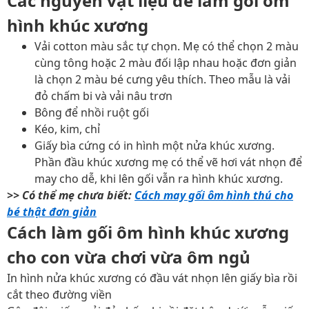
Các nguyên vật liệu để làm gối ôm
hình khúc xương
Vải cotton màu sắc tự chọn. Mẹ có thể chọn 2 màu
cùng tông hoặc 2 màu đối lập nhau hoặc đơn giản
là chọn 2 màu bé cưng yêu thích. Theo mẫu là vải
đỏ chấm bi và vải nâu trơn
Bông để nhồi ruột gối
Kéo, kim, chỉ
Giấy bìa cứng có in hình một nửa khúc xương.
Phần đầu khúc xương mẹ có thể vẽ hơi vát nhọn để
may cho dễ, khi lên gối vẫn ra hình khúc xương.
>> Có thể mẹ chưa biết:
Cách may gối ôm hình thú cho
bé thật đơn giản
Cách làm gối ôm hình khúc xương
cho con vừa chơi vừa ôm ngủ
In hình nửa khúc xương có đầu vát nhọn lên giấy bìa rồi
cắt theo đường viền