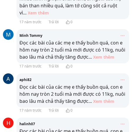
bán than nhiều quá, làm tớ cũng sót cả ruột
vì
...
Xem thêm
17 năm trước
Trả lời
0
M
Minh Tommy
Đọc các bài của các mẹ e thấy buồn quá, con e
hôm nay tròn 2 tuổi mà mới được có 11kg, nuôi
bao lâu mà chả thấy tăng được
...
Xem thêm
17 năm trước
Trả lời
0
A
aphi82
Đọc các bài của các mẹ e thấy buồn quá, con e
hôm nay tròn 2 tuổi mà mới được có 11kg, nuôi
bao lâu mà chả thấy tăng được
...
Xem thêm
17 năm trước
Trả lời
0
H
halinh07
Đọc các bài của các mẹ e thấy buồn quá, con e