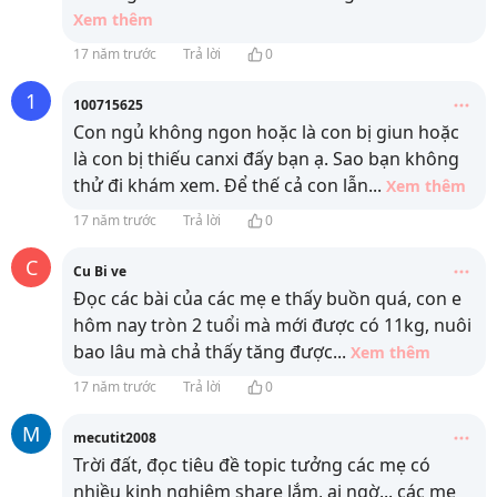
Xem thêm
17 năm trước
Trả lời
0
1
100715625
Con ngủ không ngon hoặc là con bị giun hoặc
là con bị thiếu canxi đấy bạn ạ. Sao bạn không
thử đi khám xem. Để thế cả con lẫn
...
Xem thêm
17 năm trước
Trả lời
0
C
Cu Bi ve
Đọc các bài của các mẹ e thấy buồn quá, con e
hôm nay tròn 2 tuổi mà mới được có 11kg, nuôi
bao lâu mà chả thấy tăng được
...
Xem thêm
17 năm trước
Trả lời
0
M
mecutit2008
Trời đất, đọc tiêu đề topic tưởng các mẹ có
nhiều kinh nghiệm share lắm, ai ngờ... các mẹ