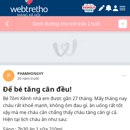
Dinh dưỡng cho trẻ trên 2 tuổi
PHAMHONGVY
P
20 năm trước
Để bé tăng cân đều!
Bé Tôm Kềnh nhà em được gần 27 tháng. Mấy tháng nay
cháu rất khoẻ mạnh, không ôm đau gì. ăn uống rất tốt
vậy mà mẹ cháu cân chẳng thấy cháu tăng cân gì cả.
Hiện tại lịch cháu ăn như sau:
Sáng : 7h30 ăn 1 sữa 210ml