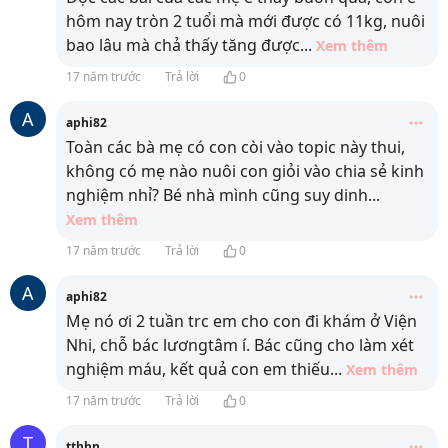
hôm nay tròn 2 tuổi mà mới được có 11kg, nuôi
bao lâu mà chả thấy tăng được
...
Xem thêm
17 năm trước
Trả lời
0
A
aphi82
Toàn các bà mẹ có con còi vào topic này thui,
không có mẹ nào nuôi con giỏi vào chia sẻ kinh
nghiệm nhỉ? Bé nhà mình cũng suy dinh
...
Xem thêm
17 năm trước
Trả lời
0
A
aphi82
Mẹ nó ơi 2 tuần trc em cho con đi khám ở Viện
Nhi, chỗ bác lươngtâm í. Bác cũng cho làm xét
nghiệm máu, kết quả con em thiếu
...
Xem thêm
17 năm trước
Trả lời
0
T
tthhn