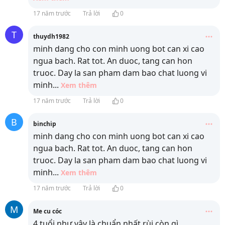
17 năm trước
Trả lời
0
T
thuydh1982
minh dang cho con minh uong bot can xi cao
ngua bach. Rat tot. An duoc, tang can hon
truoc. Day la san pham dam bao chat luong vi
minh
...
Xem thêm
17 năm trước
Trả lời
0
B
binchip
minh dang cho con minh uong bot can xi cao
ngua bach. Rat tot. An duoc, tang can hon
truoc. Day la san pham dam bao chat luong vi
minh
...
Xem thêm
17 năm trước
Trả lời
0
M
Me cu cóc
4 tuổi như vậy là chuẩn nhất rùi còn gì