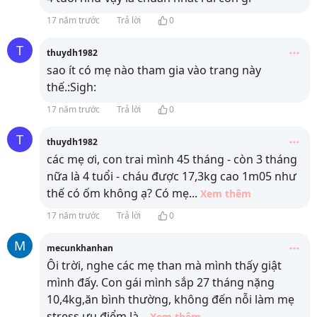
17 năm trước
Trả lời
0
T
thuydh1982
sao ít có mẹ nào tham gia vào trang này
thế.:Sigh:
17 năm trước
Trả lời
0
T
thuydh1982
các mẹ ơi, con trai mình 45 tháng - còn 3 tháng
nữa là 4 tuổi - cháu được 17,3kg cao 1m05 như
thế có ốm không ạ? Có mẹ
...
Xem thêm
17 năm trước
Trả lời
0
M
mecunkhanhan
Ôi trời, nghe các mẹ than mà mình thấy giật
mình đấy. Con gái mình sắp 27 tháng nặng
10,4kg,ăn bình thường, không đến nỗi làm mẹ
stress,ưu điểm là
...
Xem thêm