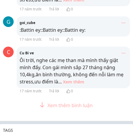
17 năm trước
Trả lời
0
G
goi_cube
:Battin ey::Battin ey::Battin ey:
17 năm trước
Trả lời
0
C
Cu Bi ve
Ôi trời, nghe các mẹ than mà mình thấy giật
mình đấy. Con gái mình sắp 27 tháng nặng
10,4kg,ăn bình thường, không đến nỗi làm mẹ
stress,ưu điểm là
...
Xem thêm
17 năm trước
Trả lời
0
Xem thêm bình luận
TAGS