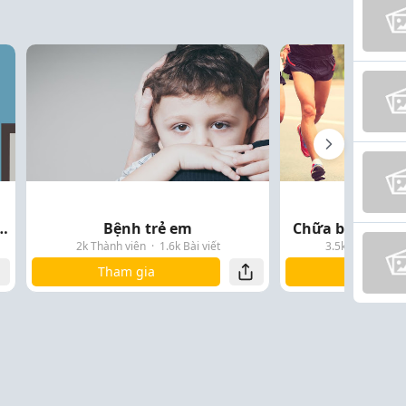
a bệnh cho người lớ...
Bệnh trẻ em
Chữa bệnh khô
2k Thành viên
·
1.6k Bài viết
3.5k Thành viên
Tham gia
Tham gi