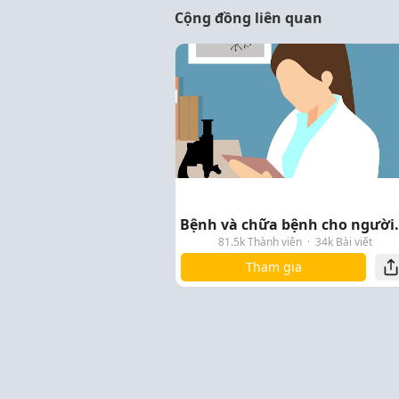
Cộng đồng liên quan
Bệnh và chữ
81.5k Thành viên
·
34k Bài viết
Tham gia