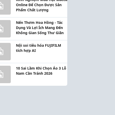
Online Để Chọn Được Sản
Phẩm Chất Lượng
Nến Thơm Hoa Hồng - Tác
Dụng Và Lợi Ích Mang Đến
Không Gian Sống Thư Giãn
Nội soi tiêu hóa FUJIFILM
tích hợp AI
ng dùng thuốc
Mẹo hay sức khoẻ và đời sống
10 Sai Lầm Khi Chọn Áo 3 Lỗ
·
3.8k Bài viết
14.7k Thành viên
·
14.3k Bài viết
Nam Cần Tránh 2026
a
Tham gia