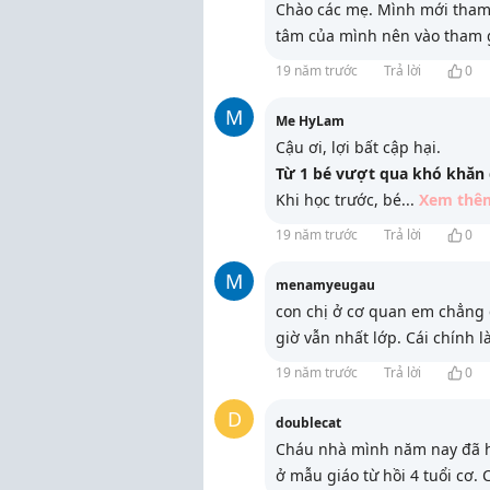
Chào các mẹ. Mình mới tham 
tâm của mình nên vào tham 
19 năm trước
Trả lời
0
M
Me HyLam
Cậu ơi, lợi bất cập hại.
Từ 1 bé vượt qua khó khăn đ
Khi học trước, bé
...
Xem thê
19 năm trước
Trả lời
0
M
menamyeugau
con chị ở cơ quan em chẳng 
giờ vẫn nhất lớp. Cái chính 
19 năm trước
Trả lời
0
D
doublecat
Cháu nhà mình năm nay đã họ
ở mẫu giáo từ hồi 4 tuổi cơ. 