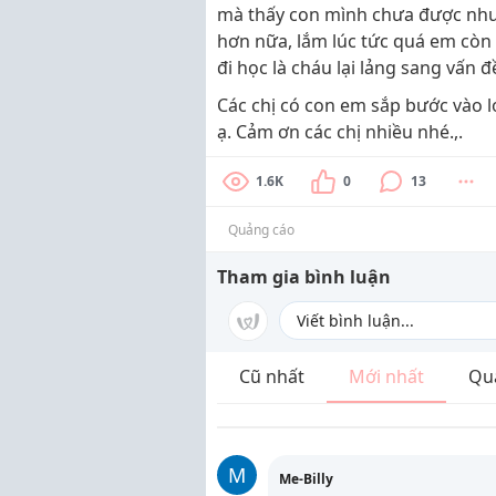
mà thấy con mình chưa được như
hơn nữa, lắm lúc tức quá em còn
đi học là cháu lại lảng sang vấn đ
Các chị có con em sắp bước vào lớ
ạ. Cảm ơn các chị nhiều nhé.,.
1.6K
0
13
Quảng cáo
Tham gia bình luận
Cũ nhất
Mới nhất
Qu
M
Me-Billy