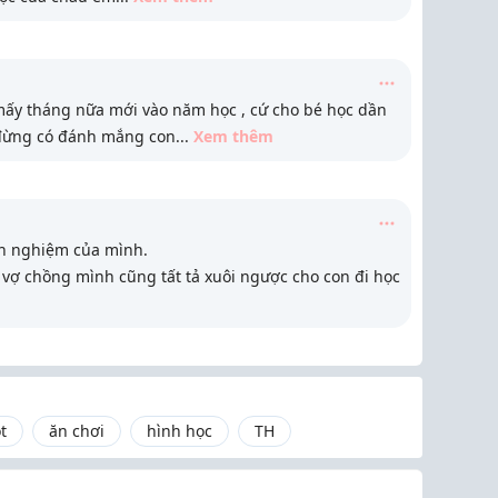
 mấy tháng nữa mới vào năm học , cứ cho bé học dần
 đừng có đánh mắng con
...
Xem thêm
nh nghiệm của mình.
 vợ chồng mình cũng tất tả xuôi ngược cho con đi học
t
ăn chơi
hình học
TH