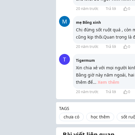
20 năm trước
Trả lời
0
M
mẹ Bống xinh
Chị đừng sốt ruột quá , còn
cũng kịp thôi.Quan trọng là
20 năm trước
Trả lời
0
T
Tigermum
Xin chia xẻ với mọi người ki
Bằng giờ này năm ngoái, hai
thêm để
...
Xem thêm
20 năm trước
Trả lời
0
TAGS
chưa có
học thêm
sốt ruộ
Bài viết liên quan