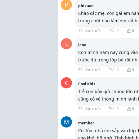
P
phixuan
Chào các mẹ. con gái em năm
trung chút nào làm em rất 
19 năm trước
Trả lời
0
L
lena
Con mình năm nay cũng vào l
trước dù trong lớp bé rất nh
20 năm trước
Trả lời
0
C
Cool Kids
Trẻ con bây giờ chúng lớn n
cũng có vẻ thông minh lanh lợ
20 năm trước
Trả lời
0
M
member
Cu Tôm nhà em sắp vào lớp 1
cho khỏi bỡ ngỡ. Tình hình 