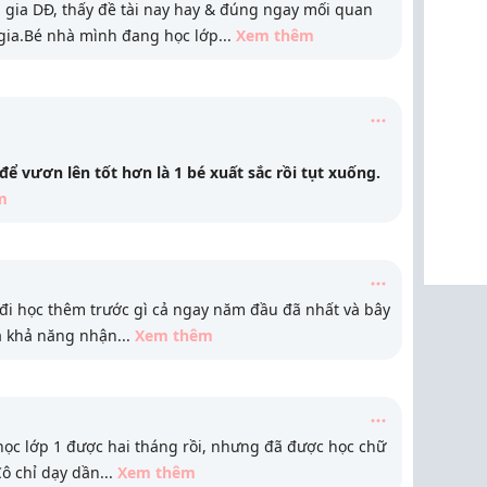
gia DĐ, thấy đề tài nay hay & đúng ngay mối quan
gia.Bé nhà mình đang học lớp
...
Xem thêm
ể vươn lên tốt hơn là 1 bé xuất sắc rồi tụt xuống.
m
đi học thêm trước gì cả ngay năm đầu đã nhất và bây
là khả năng nhận
...
Xem thêm
c lớp 1 được hai tháng rồi, nhưng đã được học chữ
Cô chỉ dạy dần
...
Xem thêm