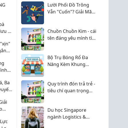
ai cũng mỏi rã rời.
NG
Lười Phối Đồ Trông
Vẫn "Cuốn"? Giải Mã
Giao Diện Tối Giản
bà
Đỉnh Cao!
lưu ý
Chuồn Chuồn Kim - cái
tên đáng yêu mình tìm
"xịn"
được ở Q10
gắn
Bộ Trụ Bóng Rổ Đa
ng
Năng Kèm Khung
ình
Thành- LMK47
, Ba
Quy trình đón trả trẻ -
Quyết
tiêu chí quan trọng
Mà
nhưng hay bị bỏ qua
Giải
ho
Du học Singapore
ngành Logistics &
 Lực
Supply Chain Cơ hội