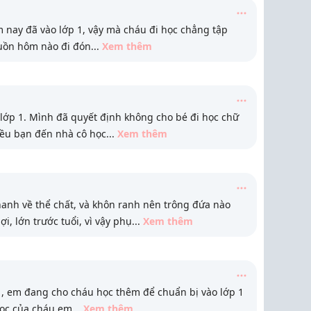
 nay đã vào lớp 1, vậy mà cháu đi học chẳng tập
buồn hôm nào đi đón
...
Xem thêm
ớp 1. Mình đã quyết định không cho bé đi học chữ
iều bạn đến nhà cô học
...
Xem thêm
hanh về thể chất, và khôn ranh nên trông đứa nào
i, lớn trước tuổi, vì vậy phụ
...
Xem thêm
, em đang cho cháu học thêm để chuẩn bị vào lớp 1
học của cháu em
...
Xem thêm