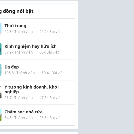
 đồng nổi bật
Thời trang
52.3k Thành viên
·
25.2k Bài viết
Kinh nghiệm hay hữu ích
87.9k Thành viên
·
60k Bài viết
Da đẹp
105.8k Thành viên
·
50.4k Bài viết
Ý tưởng kinh doanh, khởi
nghiệp
91.7k Thành viên
·
47.3k Bài viết
Chăm sóc nhà cửa
64.5k Thành viên
·
26.6k Bài viết