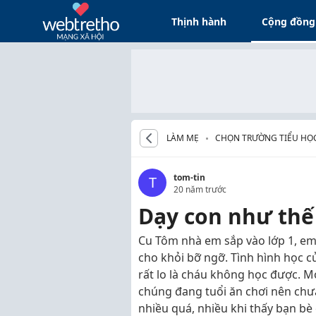
Thịnh hành
Cộng đồng
LÀM MẸ
CHỌN TRƯỜNG TIỂU HỌ
tom-tin
T
20 năm trước
Dạy con như thế
Cu Tôm nhà em sắp vào lớp 1, em
cho khỏi bỡ ngỡ. Tình hình học 
rất lo là cháu không học được. Mọ
chúng đang tuổi ăn chơi nên chư
nhiều quá, nhiều khi thấy bạn bè