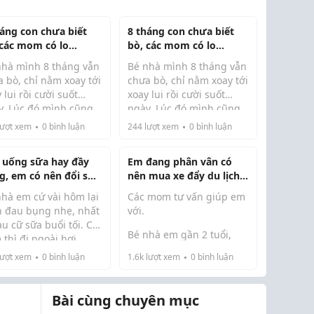
háng con chưa biết
8 tháng con chưa biết
 các mom có lo
bò, các mom có lo
ng ạ?
không ạ?
nhà mình 8 tháng vẫn
Bé nhà mình 8 tháng vẫn
 bò, chỉ nằm xoay tới
chưa bò, chỉ nằm xoay tới
 lui rồi cười suốt
xoay lui rồi cười suốt
y. Lúc đó mình cũng
ngày. Lúc đó mình cũng
ruột lắm, đặc biệt là
sốt ruột lắm, đặc biệt là
ượt xem
0
bình luận
244
lượt xem
0
bình luận
 lên hội nhóm thấy bé
lúc lên hội nhóm thấy bé
 người ta cùng tháng
nhà người ta cùng tháng
 uống sữa hay đầy
Em đang phân vân có
bò khắp nhà. Mình có
đã bò khắp nhà. Mình có
g, em có nên đổi sữa
nên mua xe đẩy du lịch
m...
đọc m...
ng các mom?
riêng cho con không?
nhà em cứ vài hôm lại
Các mom tư vấn giúp em
n đau bụng nhẹ, nhất
với.
au cữ sữa buổi tối. Có
Bé nhà em gần 2 tuổi,
thì đi ngoài hơi
i hỏi bác sĩ thì được
mỗi lần đi trung tâm
, có hôm lại bình
ượt xem
0
bình luận
1.6k
lượt xem
0
bình luận
nên the...
thương mại hay công
ờng nên em chẳng
viên đều đi được một lúc
t nguyên nhân từ đâu.
Em đang tính mua m...
là đòi bế. Hai vợ chồng
Bài cùng chuyên mục
thay nhau bế nên lúc về