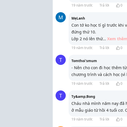
19 năm trước
Trả lời
0
M
MẹLanh
Con tớ ko học tí gì trước khi 
đứng thứ 10.
Lớp 2 nó lên thứ
...
Xem thê
19 năm trước
Trả lời
0
T
Tomthoi'smum
- Nên cho con đi học thêm từ
chương trình và cách học (vì 
19 năm trước
Trả lời
0
T
Ty&amp;Bong
Cháu nhà mình năm nay đã họ
ở mẫu giáo từ hồi 4 tuổi cơ. 
19 năm trước
Trả lời
0