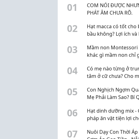
0
1
COM NÓI ĐƯỢC NHƯ
PHÁT ÂM CHƯA RÕ.
0
2
Hạt macca có tốt cho 
bầu không? Lợi ích và 
khi sử dụng
0
3
Mầm non Montessori 
khác gì mầm non chỉ 
mác Montessori?
0
4
Có mẹ nào từng ở tru
tâm ở cữ chưa? Cho m
xin review thực tế
0
5
Con Nghịch Ngợm Quá
Mẹ Phải Làm Sao? Bí 
"Trị" Con Hiếu Động 
0
6
Hạt dinh dưỡng mix - 
Không Cần La Hét
pháp ăn vặt tiện lợi c
cuộc sống hiện đại
0
7
Nuôi Dạy Con Thời Áp