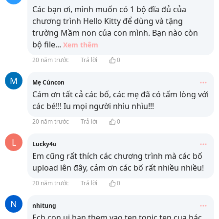
Các bạn ơi, mình muốn có 1 bộ đĩa đủ của
chương trình Hello Kitty để dùng và tặng
trường Mầm non của con mình. Bạn nào còn
bộ file
...
Xem thêm
20 năm trước
Trả lời
0
M
Mẹ Cúncon
Cám ơn tất cả các bố, các mẹ đã có tấm lòng với
các bé!!! Iu mọi người nhìu nhìu!!!
20 năm trước
Trả lời
0
L
Lucky4u
Em cũng rất thích các chương trình mà các bố
upload lên đây, cảm ơn các bố rất nhiều nhiều!
20 năm trước
Trả lời
0
N
nhitung
Ech con ui,ban them vao ten topic ten cua bác