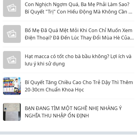
Con Nghịch Ngợm Quá, Ba Mẹ Phải Làm Sao?
Bí Quyết "Trị" Con Hiếu Động Mà Không Cần La
Hét
Bố Mẹ Đã Quá Mệt Mỏi Khi Con Chỉ Muốn Xem
Điện Thoại? Đã Đến Lúc Thay Đổi Mùa Hè Của
Bé
Hạt macca có tốt cho bà bầu không? Lợi ích và
lưu ý khi sử dụng
Bí Quyết Tăng Chiều Cao Cho Trẻ Dậy Thì Thêm
20-30cm Chuẩn Khoa Học
BẠN ĐANG TÌM MỘT NGHỀ NHẸ NHÀNG Ý
NGHĨA THU NHẬP ỔN ĐỊNH