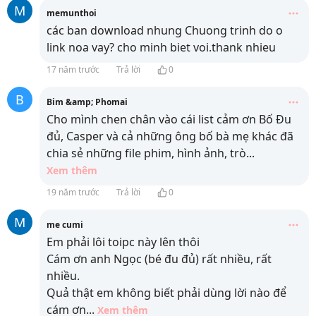
M
memunthoi
các ban download nhung Chuong trinh do o
link noa vay? cho minh biet voi.thank nhieu
17 năm trước
Trả lời
0
B
Bim &amp; Phomai
Cho mình chen chân vào cái list cảm ơn Bố Đu
đủ, Casper và cả những ông bố bà mẹ khác đã
chia sẻ những file phim, hình ảnh, trò
...
Xem thêm
19 năm trước
Trả lời
0
M
me cumi
Em phải lôi toipc này lên thôi
Cám ơn anh Ngọc (bé đu đủ) rất nhiều, rất
nhiều.
Quả thật em không biết phải dùng lời nào để
cám ơn
...
Xem thêm