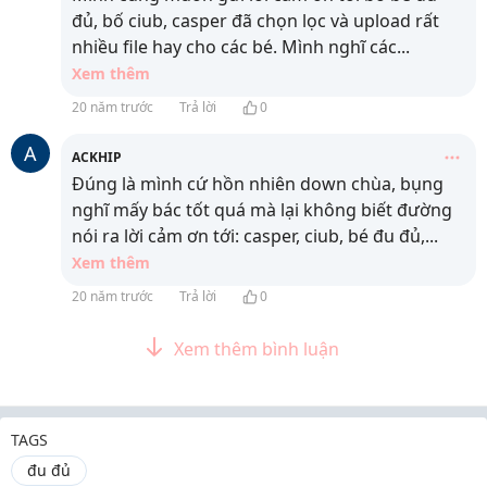
đủ, bố ciub, casper đã chọn lọc và upload rất
nhiều file hay cho các bé. Mình nghĩ các
...
Xem thêm
20 năm trước
Trả lời
0
A
ACKHIP
Đúng là mình cứ hồn nhiên down chùa, bụng
nghĩ mấy bác tốt quá mà lại không biết đường
nói ra lời cảm ơn tới: casper, ciub, bé đu đủ,
...
Xem thêm
20 năm trước
Trả lời
0
Xem thêm bình luận
TAGS
đu đủ