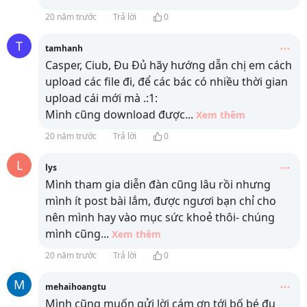
20 năm trước
Trả lời
0
T
tamhanh
Casper, Ciub, Đu Đủ hãy hướng dẫn chị em cách
upload các file đi, để các bác có nhiều thời gian
upload cái mới mà .:1:
Mình cũng download được
...
Xem thêm
20 năm trước
Trả lời
0
L
lys
Mình tham gia diễn đàn cũng lâu rồi nhưng
mình ít post bài lắm, được ngươi bạn chỉ cho
nên mình hay vào mục sức khoẻ thôi- chúng
mình cũng
...
Xem thêm
20 năm trước
Trả lời
0
M
mehaihoangtu
Mình cũng muốn gửi lời cám ơn tới bố bé đu