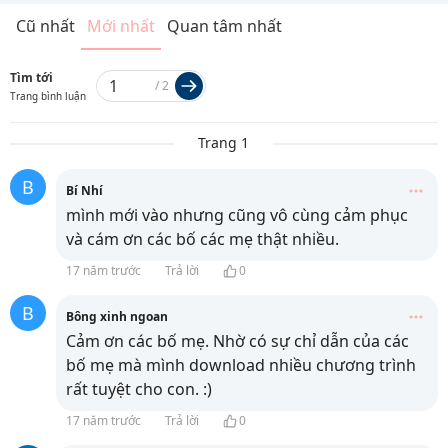
Cũ nhất
Mới nhất
Quan tâm nhất
Tìm tới
/
2
Trang bình luận
Trang 1
B
Bí Nhí
mình mới vào nhưng cũng vô cùng cảm phục
và cám ơn các bố các mẹ thật nhiều.
17 năm trước
Trả lời
0
B
Bông xinh ngoan
Cảm ơn các bố mẹ. Nhờ có sự chỉ dẫn của các
bố mẹ mà mình download nhiều chương trình
rất tuyệt cho con. :)
17 năm trước
Trả lời
0