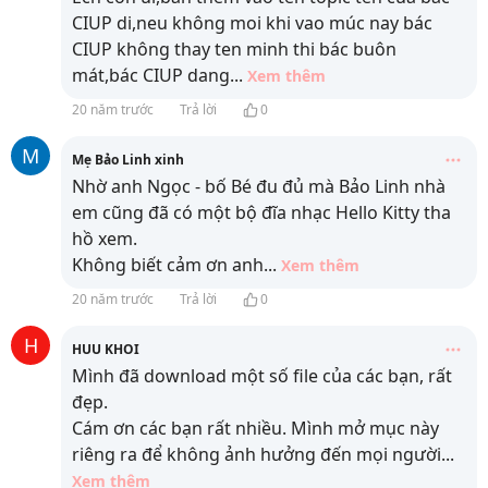
CIUP di,neu không moi khi vao múc nay bác
CIUP không thay ten minh thi bác buôn
mát,bác CIUP dang
...
Xem thêm
20 năm trước
Trả lời
0
M
Mẹ Bảo Linh xinh
Nhờ anh Ngọc - bố Bé đu đủ mà Bảo Linh nhà
em cũng đã có một bộ đĩa nhạc Hello Kitty tha
hồ xem.
Không biết cảm ơn anh
...
Xem thêm
20 năm trước
Trả lời
0
H
HUU KHOI
Mình đã download một số file của các bạn, rất
đẹp.
Cám ơn các bạn rất nhiều. Mình mở mục này
riêng ra để không ảnh hưởng đến mọi người
...
Xem thêm