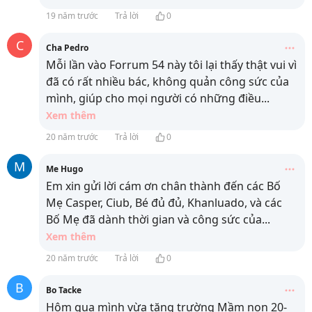
19 năm trước
Trả lời
0
C
Cha Pedro
Mỗi lần vào Forrum 54 này tôi lại thấy thật vui vì
đã có rất nhiều bác, không quản công sức của
mình, giúp cho mọi người có những điều
...
Xem thêm
20 năm trước
Trả lời
0
M
Me Hugo
Em xin gửi lời cám ơn chân thành đến các Bố
Mẹ Casper, Ciub, Bé đủ đủ, Khanluado, và các
Bố Mẹ đã dành thời gian và công sức của
...
Xem thêm
20 năm trước
Trả lời
0
B
Bo Tacke
Hôm qua mình vừa tặng trường Mầm non 20-