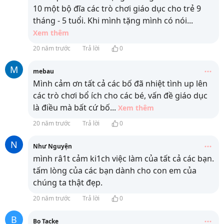
10 một bộ đĩa các trò chơi giáo dục cho trẻ 9
tháng - 5 tuổi. Khi mình tặng mình có nói
...
Xem thêm
20 năm trước
Trả lời
0
M
mebau
Mình cảm ơn tất cả các bố đã nhiệt tình up lên
các trò chơi bổ ích cho các bé, vấn đề giáo dục
là điều mà bất cứ bố
...
Xem thêm
20 năm trước
Trả lời
0
N
Như Nguyện
mình râ1t cảm ki1ch việc làm của tất cả các bạn.
tấm lòng của các bạn dành cho con em của
chúng ta thật đẹp.
20 năm trước
Trả lời
0
B
Bo Tacke