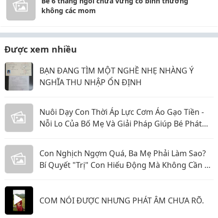
Bé 6 tháng ngồi chưa vững có bình thường
không các mom
Được xem nhiều
BẠN ĐANG TÌM MỘT NGHỀ NHẸ NHÀNG Ý
NGHĨA THU NHẬP ỔN ĐỊNH
Nuôi Dạy Con Thời Áp Lực Cơm Áo Gạo Tiền -
Nỗi Lo Của Bố Mẹ Và Giải Pháp Giúp Bé Phát
Triển Toàn Diện
Con Nghịch Ngợm Quá, Ba Mẹ Phải Làm Sao?
Bí Quyết "Trị" Con Hiếu Động Mà Không Cần La
Hét
COM NÓI ĐƯỢC NHƯNG PHÁT ÂM CHƯA RÕ.