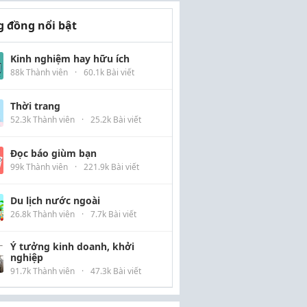
 đồng nổi bật
Kinh nghiệm hay hữu ích
88k Thành viên
·
60.1k Bài viết
Thời trang
52.3k Thành viên
·
25.2k Bài viết
Đọc báo giùm bạn
99k Thành viên
·
221.9k Bài viết
Du lịch nước ngoài
26.8k Thành viên
·
7.7k Bài viết
Ý tưởng kinh doanh, khởi
nghiệp
91.7k Thành viên
·
47.3k Bài viết