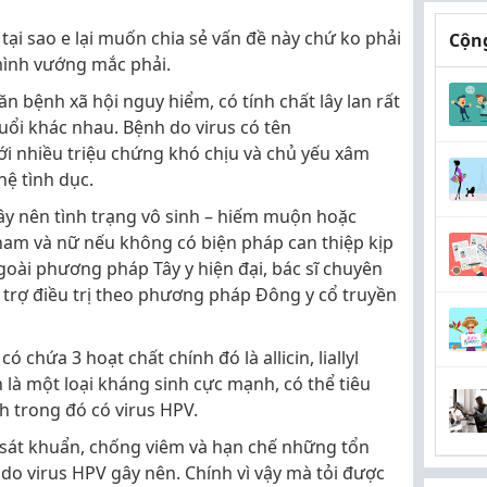
 tại sao e lại muốn chia sẻ vấn đề này chứ ko phải
Cộng
mình vướng mắc phải.
n bệnh xã hội nguy hiểm, có tính chất lây lan rất
uổi khác nhau. Bệnh do virus có tên
 nhiều triệu chứng khó chịu và chủ yếu xâm
ệ tình dục.
ây nên tình trạng vô sinh – hiếm muộn hoặc
nam và nữ nếu không có biện pháp can thiệp kịp
ngoài phương pháp Tây y hiện đại, bác sĩ chuyên
rợ điều trị theo phương pháp Đông y cổ truyền
 chứa 3 hoạt chất chính đó là allicin, liallyl
in là một loại kháng sinh cực mạnh, có thể tiêu
h trong đó có virus HPV.
g sát khuẩn, chống viêm và hạn chế những tổn
 do virus HPV gây nên. Chính vì vậy mà tỏi được