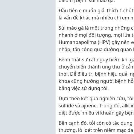
điều trị bệnh sùi mào gà.
Đầu tiên e muốn giải thích 1 chút
là vấn đề khác mà nhiều chị em 
Sùi mào gà là một trong những că
nhanh ở mọi đối tượng, mọi lứa t
Humanpapolima (HPV) gây nên với
nhập, tấn công qua đường quan h
Bệnh thật sự rất nguy hiểm khi g
chuyển biến thành ung thư ở cả 
thời. Để điều trị bệnh hiệu quả, 
khoa cũng hướng người bệnh hỗ t
bằng việc sử dụng tỏi.
Dựa theo kết quả nghiên cứu, tỏi có
sulfide và ajoene. Trong đó, allic
diệt được nhiều vi khuẩn gây bện
Bên cạnh đó, tỏi còn có tác dụn
thương, lở loét trên niêm mạc da