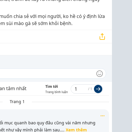
muốn chia sẻ với mọi người, ko hề có ý định lừa
ễm sùi mào gà sẽ sớm khỏi bệnh.
Tìm tới
an tâm nhất
/
1
Trang bình luận
Trang 1
nổi mục quanh bao quy đâu cũng vài năm nhưng
 hết như vậy mình phải làm sau.
...
Xem thêm