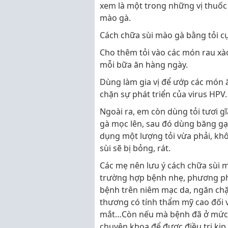
xem là một trong những vị thuố
mào gà.
Cách chữa sùi mào gà bằng tỏi c
Cho thêm tỏi vào các món rau xà
mỗi bữa ăn hàng ngày.
Dùng làm gia vị để ướp các món 
chặn sự phát triển của virus HPV.
Ngoài ra, em còn dùng tỏi tươi g
gà mọc lên, sau đó dùng băng gạc
dụng một lượng tỏi vừa phải, k
sùi sẽ bị bỏng, rát.
Các mẹ nên lưu ý cách chữa sùi 
trường hợp bệnh nhẹ, phương phá
bệnh trên niêm mạc da, ngăn chặ
thương có tính thẩm mỹ cao đối
mắt…Còn nếu mà bệnh đã ở mức n
chuyên khoa để được điều trị kịp