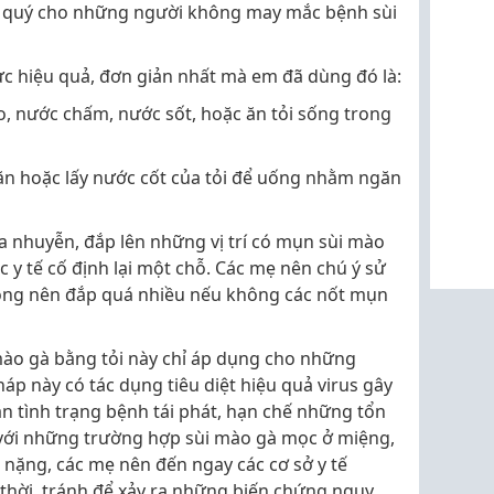
c quý cho những người không may mắc bệnh sùi
ực hiệu quả, đơn giản nhất mà em đã dùng đó là:
o, nước chấm, nước sốt, hoặc ăn tỏi sống trong
ăn hoặc lấy nước cốt của tỏi để uống nhằm ngăn
ĩa nhuyễn, đắp lên những vị trí có mụn sùi mào
 y tế cố định lại một chỗ. Các mẹ nên chú ý sử
hông nên đắp quá nhiều nếu không các nốt mụn
mào gà bằng tỏi này chỉ áp dụng cho những
p này có tác dụng tiêu diệt hiệu quả virus gây
n tình trạng bệnh tái phát, hạn chế những tổn
 với những trường hợp sùi mào gà mọc ở miệng,
ặng, các mẹ nên đến ngay các cơ sở y tế
 thời, tránh để xảy ra những biến chứng nguy