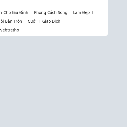
Trí Cho Gia Đình
Phong Cách Sống
Làm Đẹp
ội Bàn Tròn
Cưới
Giao Dịch
Webtretho