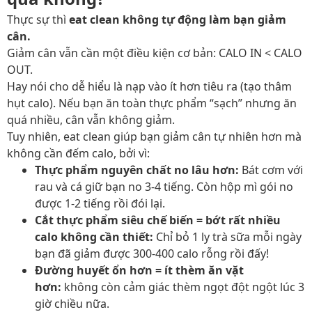
Thực sự thì
eat clean không tự động làm bạn giảm
cân.
Giảm cân vẫn cần một điều kiện cơ bản: CALO IN < CALO
OUT.
Hay nói cho dễ hiểu là nạp vào ít hơn tiêu ra (tạo thâm
hụt calo). Nếu bạn ăn toàn thực phẩm “sạch” nhưng ăn
quá nhiều, cân vẫn không giảm.
Tuy nhiên, eat clean giúp bạn giảm cân tự nhiên hơn mà
không cần đếm calo, bởi vì:
Thực phẩm nguyên chất no lâu hơn:
Bát cơm với
rau và cá giữ bạn no 3-4 tiếng. Còn hộp mì gói no
được 1-2 tiếng rồi đói lại.
Cắt thực phẩm siêu chế biến = bớt rất nhiều
calo không cần thiết:
Chỉ bỏ 1 ly trà sữa mỗi ngày
bạn đã giảm được 300-400 calo rỗng rồi đấy!
Đường huyết ổn hơn = ít thèm ăn vặt
hơn:
không còn cảm giác thèm ngọt đột ngột lúc 3
giờ chiều nữa.