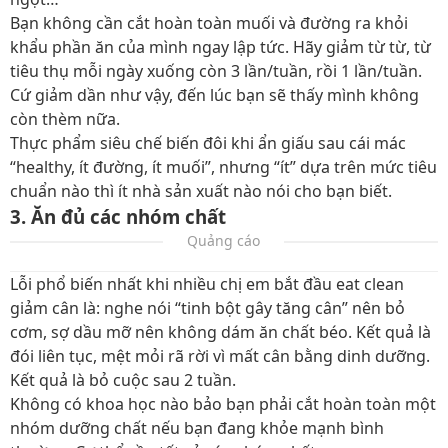
Bạn không cần cắt hoàn toàn muối và đường ra khỏi
khẩu phần ăn của mình ngay lập tức. Hãy giảm từ từ, từ
tiêu thụ mỗi ngày xuống còn 3 lần/tuần, rồi 1 lần/tuần.
Cứ giảm dần như vậy, đến lúc bạn sẽ thấy mình không
còn thèm nữa.
Thực phẩm siêu chế biến đôi khi ẩn giấu sau cái mác
“healthy, ít đường, ít muối”, nhưng “ít” dựa trên mức tiêu
chuẩn nào thì ít nhà sản xuất nào nói cho bạn biết.
3. Ăn đủ các nhóm chất
Quảng cáo
Lỗi phổ biến nhất khi nhiều chị em bắt đầu eat clean
giảm cân là: nghe nói “tinh bột gây tăng cân” nên bỏ
cơm, sợ dầu mỡ nên không dám ăn chất béo. Kết quả là
đói liên tục, mệt mỏi rã rời vì mất cân bằng dinh dưỡng.
Kết quả là bỏ cuộc sau 2 tuần.
Không có khoa học nào bảo bạn phải cắt hoàn toàn một
nhóm dưỡng chất nếu bạn đang khỏe mạnh bình