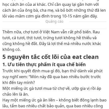
học cách ăn của ai khác. Chỉ cần quay lại gần hơn với
cách ăn của ông bà, cha mẹ, và bỏ bớt những thứ đã len
lỏi vào mâm cơm gia đình trong 10-15 năm gần đây.
Quảng cáo
Thêm nữa, chợ tươi ở Việt Nam vẫn rất phổ biến. Rau
tươi, cá tươi, thịt tươi, trứng tươi không hề thiếu và
cũng không hề đắt. Đây là lợi thế mà nhiều nước khác
không có.
5 nguyên tắc cốt lõi của eat clean
1. Ưu tiên thực phẩm ít qua chế biến
Trước khi quyết định mua gì đó, bạn thử dành vài phút
suy nghĩ xem: “Món này đã qua bao nhiêu bước trước
khi đến tay mình?
Một miếng ức gà tươi mua từ chợ về, ướp gia vị rồi áp
chảo lên là ăn.
Hay một miếng ức gà ăn liền – không biết đông lạnh bao
lâu, tẩm bao nhiêu chất bảo quản, qua bao nhiêu công