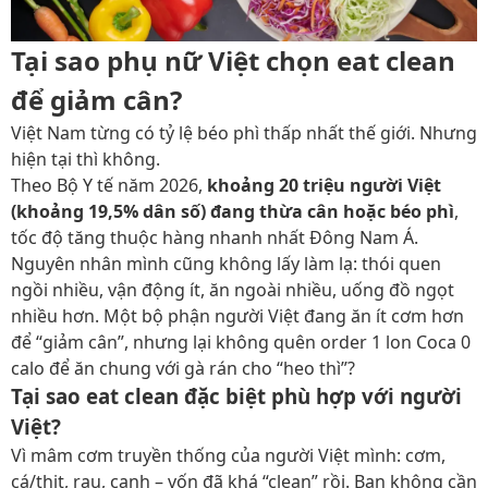
Tại sao phụ nữ Việt chọn eat clean
để giảm cân?
Việt Nam từng có tỷ lệ béo phì thấp nhất thế giới. Nhưng
hiện tại thì không.
Theo Bộ Y tế năm 2026,
khoảng 20 triệu người Việt
(khoảng 19,5% dân số) đang thừa cân hoặc béo phì
,
tốc độ tăng thuộc hàng nhanh nhất Đông Nam Á.
Nguyên nhân mình cũng không lấy làm lạ: thói quen
ngồi nhiều, vận động ít, ăn ngoài nhiều, uống đồ ngọt
nhiều hơn. Một bộ phận người Việt đang ăn ít cơm hơn
để “giảm cân”, nhưng lại không quên order 1 lon Coca 0
calo để ăn chung với gà rán cho “heo thì”?
Tại sao eat clean đặc biệt phù hợp với người
Việt?
Vì mâm cơm truyền thống của người Việt mình: cơm,
cá/thịt, rau, canh – vốn đã khá “clean” rồi. Bạn không cần