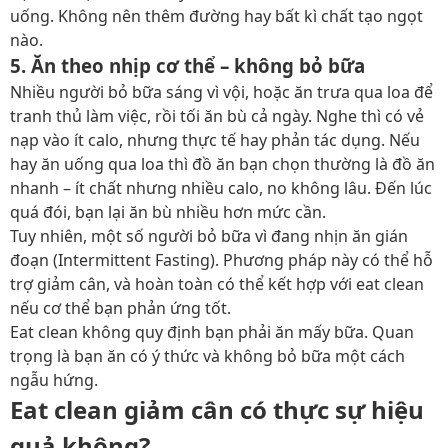
uống. Không nên thêm đường hay bất kì chất tạo ngọt
nào.
5. Ăn theo nhịp cơ thể – không bỏ bữa
Nhiều người bỏ bữa sáng vì vội, hoặc ăn trưa qua loa để
tranh thủ làm việc, rồi tối ăn bù cả ngày. Nghe thì có vẻ
nạp vào ít calo, nhưng thực tế hay phản tác dụng. Nếu
hay ăn uống qua loa thì đồ ăn bạn chọn thường là đồ ăn
nhanh – ít chất nhưng nhiều calo, no không lâu. Đến lúc
quá đói, bạn lại ăn bù nhiều hơn mức cần.
Tuy nhiên, một số người bỏ bữa vì đang nhịn ăn gián
đoạn (Intermittent Fasting). Phương pháp này có thể hỗ
trợ giảm cân, và hoàn toàn có thể kết hợp với eat clean
nếu cơ thể bạn phản ứng tốt.
Eat clean không quy định bạn phải ăn mấy bữa. Quan
trọng là bạn ăn có ý thức và không bỏ bữa một cách
ngẫu hứng.
Eat clean giảm cân
có thực sự hiệu
quả không?