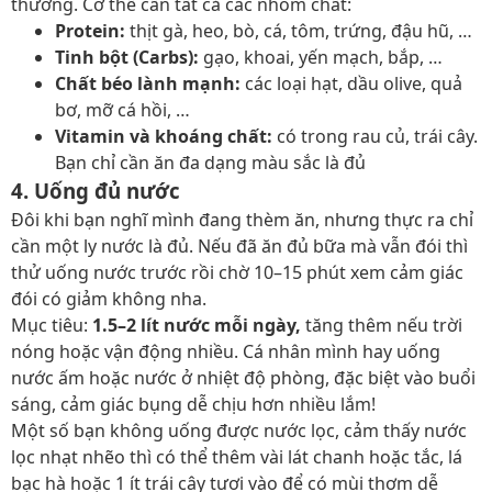
thường. Cơ thể cần tất cả các nhóm chất:
Protein:
thịt gà, heo, bò, cá, tôm, trứng, đậu hũ, …
Tinh bột (Carbs):
gạo, khoai, yến mạch, bắp, …
Chất béo lành mạnh:
các loại hạt, dầu olive, quả
bơ, mỡ cá hồi, …
Vitamin và khoáng chất:
có trong rau củ, trái cây.
Bạn chỉ cần ăn đa dạng màu sắc là đủ
4. Uống đủ nước
Đôi khi bạn nghĩ mình đang thèm ăn, nhưng thực ra chỉ
cần một ly nước là đủ. Nếu đã ăn đủ bữa mà vẫn đói thì
thử uống nước trước rồi chờ 10–15 phút xem cảm giác
đói có giảm không nha.
Mục tiêu:
1.5–2 lít nước mỗi ngày,
tăng thêm nếu trời
nóng hoặc vận động nhiều. Cá nhân mình hay uống
nước ấm hoặc nước ở nhiệt độ phòng, đặc biệt vào buổi
sáng, cảm giác bụng dễ chịu hơn nhiều lắm!
Một số bạn không uống được nước lọc, cảm thấy nước
lọc nhạt nhẽo thì có thể thêm vài lát chanh hoặc tắc, lá
bạc hà hoặc 1 ít trái cây tươi vào để có mùi thơm dễ