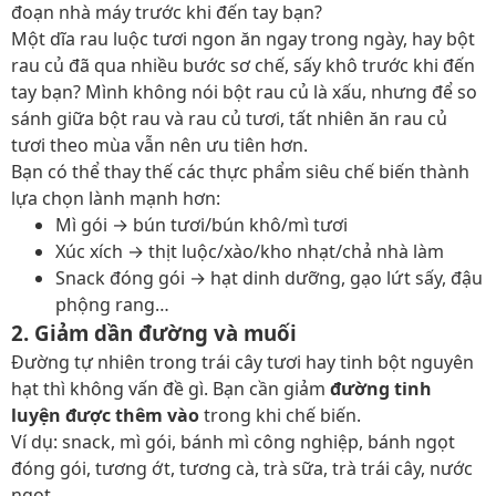
đoạn nhà máy trước khi đến tay bạn?
Một dĩa rau luộc tươi ngon ăn ngay trong ngày, hay bột
rau củ đã qua nhiều bước sơ chế, sấy khô trước khi đến
tay bạn? Mình không nói bột rau củ là xấu, nhưng để so
sánh giữa bột rau và rau củ tươi, tất nhiên ăn rau củ
tươi theo mùa vẫn nên ưu tiên hơn.
Bạn có thể thay thế các thực phẩm siêu chế biến thành
lựa chọn lành mạnh hơn:
Mì gói → bún tươi/bún khô/mì tươi
Xúc xích → thịt luộc/xào/kho nhạt/chả nhà làm
Snack đóng gói → hạt dinh dưỡng, gạo lứt sấy, đậu
phộng rang…
2. Giảm dần đường và muối
Đường tự nhiên trong trái cây tươi hay tinh bột nguyên
hạt thì không vấn đề gì. Bạn cần giảm
đường tinh
luyện được thêm vào
trong khi chế biến.
Ví dụ: snack, mì gói, bánh mì công nghiệp, bánh ngọt
đóng gói, tương ớt, tương cà, trà sữa, trà trái cây, nước
ngọt…