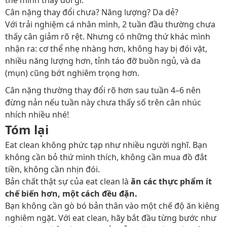
thể mình thay đổi gì.
Cân nặng thay đổi chưa? Năng lượng? Da dẻ?
Với trải nghiệm cá nhân mình, 2 tuần đầu thường chưa
thấy cân giảm rõ rệt. Nhưng có những thứ khác mình
nhận ra: cơ thể nhẹ nhàng hơn, không hay bị đói vặt,
nhiều năng lượng hơn, tỉnh táo đỡ buồn ngủ, và da
(mụn) cũng bớt nghiêm trọng hơn.
Cân nặng thường thay đổi rõ hơn sau tuần 4–6 nên
đừng nản nếu tuần này chưa thấy số trên cân nhúc
nhích nhiều nhé!
Tóm lại
Eat clean không phức tạp như nhiều người nghĩ. Bạn
không cần bỏ thứ mình thích, không cần mua đồ đắt
tiền, không cần nhịn đói.
Bản chất thật sự của eat clean là
ăn các thực phẩm ít
chế biến hơn, một cách đều đặn.
Bạn không cần gò bó bản thân vào một chế độ ăn kiêng
nghiêm ngặt. Với eat clean, hãy bắt đầu từng bước như