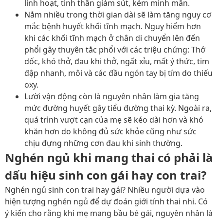
linh hoạt, tinh thần giảm sút, kém minh mẫn.
Nằm nhiều trong thời gian dài sẽ làm tăng nguy cơ
mắc bệnh huyết khối tĩnh mạch. Nguy hiểm hơn
khi các khối tĩnh mạch ở chân di chuyển lên đến
phổi gây thuyên tắc phổi với các triệu chứng: Thở
dốc, khó thở, đau khi thở, ngất xỉu, mất ý thức, tim
đập nhanh, môi và các đầu ngón tay bị tím do thiếu
oxy.
Lười vận động còn là nguyên nhân làm gia tăng
mức đường huyết gây tiểu đường thai kỳ. Ngoài ra,
quá trình vượt cạn của mẹ sẽ kéo dài hơn và khó
khăn hơn do không đủ sức khỏe cũng như sức
chịu đựng những cơn đau khi sinh thường.
Nghén ngủ khi mang thai có phải là
dấu hiệu sinh con gái hay con trai?
Nghén ngủ sinh con trai hay gái? Nhiều người dựa vào
hiện tượng nghén ngủ để dự đoán giới tính thai nhi. Có
ý kiến cho rằng khi mẹ mang bầu bé gái, nguyên nhân là