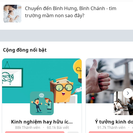
Chuyển đến Bình Hưng, Bình Chánh - tìm
trường mầm non sao đây?
Cộng đồng nổi bật
Kinh nghiệm hay hữu íc...
Ý tưởng kinh do
88k Thành viên
·
60.1k Bài viết
91.7k Thành viên
·