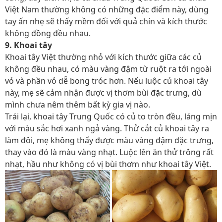
Việt Nam thường không có những đặc điểm này, dùng
tay ấn nhẹ sẽ thấy mềm đối với quả chín và kích thước
không đồng đều nhau.
9. Khoai tây
Khoai tây Việt thường nhỏ với kích thước giữa các củ
không đều nhau, có màu vàng đậm từ ruột ra tới ngoài
vỏ và phần vỏ dễ bong tróc hơn. Nếu luộc củ khoai tây
này, mẹ sẽ cảm nhận được vị thơm bùi đặc trưng, dù
mình chưa nêm thêm bất kỳ gia vị nào.
Trái lại, khoai tây Trung Quốc có củ to tròn đều, láng mịn
với màu sắc hơi xanh ngả vàng. Thử cắt củ khoai tây ra
làm đôi, mẹ không thấy được màu vàng đậm đặc trưng,
thay vào đó là màu vàng nhạt. Luộc lên ăn thử trông rất
nhạt, hầu như không có vị bùi thơm như khoai tây Việt.