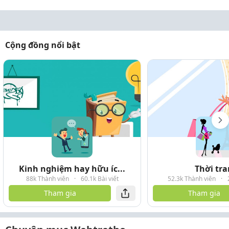
Cộng đồng nổi bật
Kinh nghiệm hay hữu íc...
Thời tr
88k Thành viên
·
60.1k Bài viết
52.3k Thành viên
·
Tham gia
Tham gia