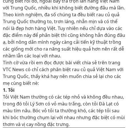
cũng biết rồi đó, ngoài đấy trà trộn lẫn hàng Việt Nam
với Trung Quốc, nhiều khi không biết đường đâu mà lần.
Theo kinh nghiệm, đa số chúng ta đều biết rau củ quả
Trung Quốc thường to, trơn láng, nhẵn mịn và có thể
nói là đẹp hơn hàng Việt. Tuy nhiên nếu chỉ dựa vào các
đặc điểm này để phân biệt thì cũng không hẳn đúng đâu
ạ, bởi nông dân mình ngày càng cải tiến kỹ thuật trồng
các giống mới cho ra năng suất hiệu quả hơn nên rất dễ
nhầm lẫn các loại với nhau.
Tình cờ vừa rồi em đọc được bài viết chia sẻ trên trang
VTC News có chỉ cách phân biệt rau củ quả Việt Nam với
Trung Quốc, thấy khá hay nên muốn chia sẻ lại cho các
mẹ cùng biết nè:
1. Tỏi
Tỏi Việt Nam thường có các tép nhỏ và không đều nhau,
trong đó tỏi Lý Sơn có vỏ màu trắng, còn tỏi Đà Lạt có
màu tím nâu. Bóc vỏ tỏi ta thường khó, các tép tỏi sau
khi bóc thường chụm lại với nhau nhưng đặc biệt có mùi
thơm và vị cay nồng đặc trưng.