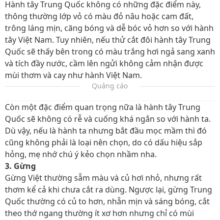
Hành tây Trung Quốc không có những đặc điểm này,
thông thường lớp vỏ có màu đỏ nâu hoặc cam đất,
trông láng mịn, căng bóng và dễ bóc vỏ hơn so với hành
tây Việt Nam. Tuy nhiên, nếu thử cắt đôi hành tây Trung
Quốc sẽ thấy bên trong có màu trắng hơi ngả sang xanh
và tích đầy nước, cầm lên ngửi không cảm nhận được
mùi thơm và cay như hành Việt Nam.
Quảng cáo
Còn một đặc điểm quan trọng nữa là hành tây Trung
Quốc sẽ không có rễ và cuống khá ngắn so với hành ta.
Dù vậy, nếu là hành ta nhưng bắt đầu mọc mầm thì đó
cũng không phải là loại nên chọn, do có dấu hiệu sắp
hỏng, mẹ nhớ chú ý kẻo chọn nhầm nha.
3. Gừng
Gừng Việt thường sẫm màu và củ hơi nhỏ, nhưng rất
thơm kể cả khi chưa cắt ra dùng. Ngược lại, gừng Trung
Quốc thường có củ to hơn, nhẵn mịn và sáng bóng, cắt
theo thớ ngang thường ít xơ hơn nhưng chỉ có mùi