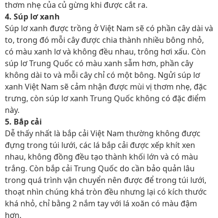
thơm nhẹ của củ gừng khi được cắt ra.
4. Súp lơ xanh
Súp lơ xanh được trồng ở Việt Nam sẽ có phần cây dài và
to, trong đó mỗi cây được chia thành nhiều bông nhỏ,
có màu xanh lơ và không đều nhau, trông hơi xấu. Còn
súp lơ Trung Quốc có màu xanh sẫm hơn, phần cây
không dài to và mỗi cây chỉ có một bông. Ngửi súp lơ
xanh Việt Nam sẽ cảm nhận được mùi vị thơm nhẹ, đặc
trưng, còn súp lơ xanh Trung Quốc không có đặc điểm
này.
5. Bắp cải
Dễ thấy nhất là bắp cải Việt Nam thường không được
đựng trong túi lưới, các lá bắp cải được xếp khít xen
nhau, không đồng đều tạo thành khối lớn và có màu
trắng. Còn bắp cải Trung Quốc do cần bảo quản lâu
trong quá trình vận chuyển nên được để trong túi lưới,
thoạt nhìn chúng khá tròn đều nhưng lại có kích thước
khá nhỏ, chỉ bằng 2 nắm tay với lá xoăn có màu đậm
hơn.