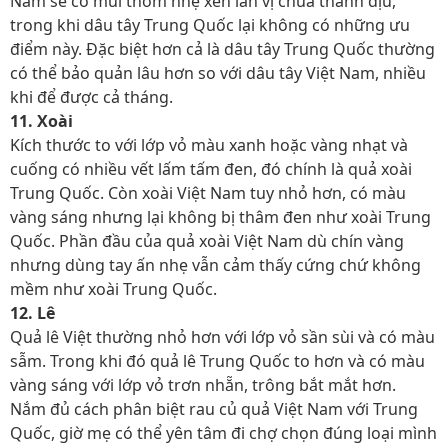
Nam sẽ có mùi thơm nhẹ xen lẫn vị chua thanh dịu,
trong khi dâu tây Trung Quốc lại không có những ưu
điểm này. Đặc biệt hơn cả là dâu tây Trung Quốc thường
có thể bảo quản lâu hơn so với dâu tây Việt Nam, nhiều
khi để được cả tháng.
11. Xoài
Kích thước to với lớp vỏ màu xanh hoặc vàng nhạt và
cuống có nhiều vết lấm tấm đen, đó chính là quả xoài
Trung Quốc. Còn xoài Việt Nam tuy nhỏ hơn, có màu
vàng sáng nhưng lại không bị thâm đen như xoài Trung
Quốc. Phần đầu của quả xoài Việt Nam dù chín vàng
nhưng dùng tay ấn nhẹ vẫn cảm thấy cứng chứ không
mềm như xoài Trung Quốc.
12. Lê
Quả lê Việt thường nhỏ hơn với lớp vỏ sần sùi và có màu
sẫm. Trong khi đó quả lê Trung Quốc to hơn và có màu
vàng sáng với lớp vỏ trơn nhẵn, trông bắt mắt hơn.
Nắm đủ cách phân biệt rau củ quả Việt Nam với Trung
Quốc, giờ mẹ có thể yên tâm đi chợ chọn đúng loại mình