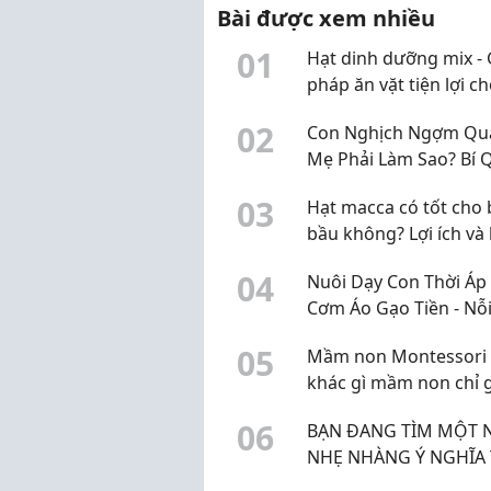
cân bằng, sữa bầu là
sữa
Bài được xem nhiều
nguồn bổ sung...
vừa 
0
1
Hạt dinh dưỡng mix - 
pháp ăn vặt tiện lợi c
cuộc sống hiện đại
0
2
Con Nghịch Ngợm Quá
Mẹ Phải Làm Sao? Bí 
"Trị" Con Hiếu Động 
0
3
Hạt macca có tốt cho 
Không Cần La Hét
bầu không? Lợi ích và 
khi sử dụng
0
4
Nuôi Dạy Con Thời Áp
Cơm Áo Gạo Tiền - Nỗi
Của Bố Mẹ Và Giải Ph
0
5
Mầm non Montessori 
Giúp Bé Phát Triển To
khác gì mầm non chỉ 
Diện
mác Montessori?
0
6
BẠN ĐANG TÌM MỘT 
NHẸ NHÀNG Ý NGHĨA THU
NHẬP ỔN ĐỊNH