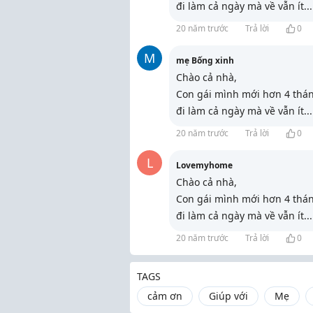
đi làm cả ngày mà về vẫn ít
...
20 năm trước
Trả lời
0
M
mẹ Bống xinh
Chào cả nhà,
Con gái mình mới hơn 4 thán
đi làm cả ngày mà về vẫn ít
...
20 năm trước
Trả lời
0
L
Lovemyhome
Chào cả nhà,
Con gái mình mới hơn 4 thán
đi làm cả ngày mà về vẫn ít
...
20 năm trước
Trả lời
0
TAGS
cảm ơn
Giúp với
Mẹ