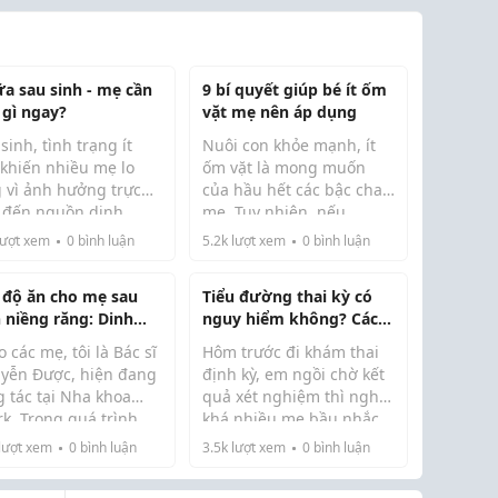
ữa sau sinh - mẹ cần
9 bí quyết giúp bé ít ốm
 gì ngay?
vặt mẹ nên áp dụng
sinh, tình trạng ít
Nuôi con khỏe mạnh, ít
 khiến nhiều mẹ lo
ốm vặt là mong muốn
g vì ảnh hưởng trực
của hầu hết các bậc cha
p đến nguồn dinh
mẹ. Tuy nhiên, nếu
ng của bé. Tuy nhiên,
không chăm sóc đúng
ượt xem
0
bình luận
5.2k
lượt xem
0
bình luận
 áp dụng đúng
cách hoặc thiếu kiến
ơng pháp, mẹ hoàn
thức, bé rất dễ bị bệnh
 độ ăn cho mẹ sau
Tiểu đường thai kỳ có
 có thể cải thiện
vặt, ảnh hưởng đến sự
h niềng răng: Dinh
nguy hiểm không? Các
g sữa và gọi sữa về
phát triển. Chỉ cần thay
ng chuẩn y khoa
mẹ đã từng gặp chia sẻ
.
đổ...
 các mẹ, tôi là Bác sĩ
Hôm trước đi khám thai
p mẹ khỏe, nhiều sữa
giúp em với
yễn Được, hiện đang
định kỳ, em ngồi chờ kết
g tác tại Nha khoa
quả xét nghiệm thì nghe
k. Trong quá trình
khá nhiều mẹ bầu nhắc
 trị, tôi gặp rất nhiều
đến tiểu đường thai kỳ.
lượt xem
0
bình luận
3.5k
lượt xem
0
bình luận
bỉm gặp khó khăn khi
Thú thật trước đây em cứ
 phải đảm bảo nguồn
nghĩ chỉ những người bị