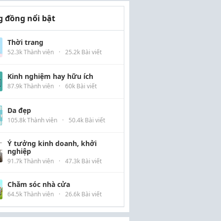
 đồng nổi bật
Thời trang
52.3k Thành viên
·
25.2k Bài viết
Kinh nghiệm hay hữu ích
87.9k Thành viên
·
60k Bài viết
Da đẹp
105.8k Thành viên
·
50.4k Bài viết
Ý tưởng kinh doanh, khởi
nghiệp
91.7k Thành viên
·
47.3k Bài viết
Chăm sóc nhà cửa
64.5k Thành viên
·
26.6k Bài viết