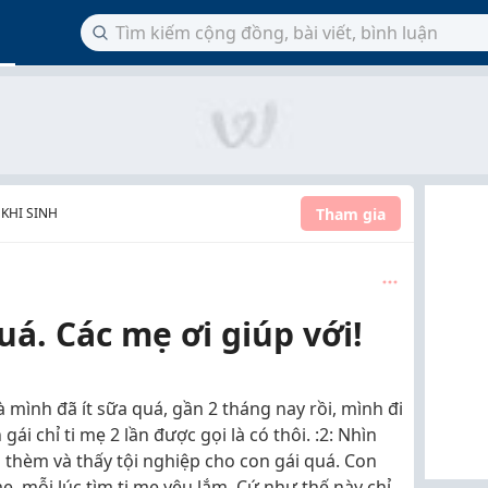
Tham gia
 KHI SINH
uá. Các mẹ ơi giúp với!
mình đã ít sữa quá, gần 2 tháng nay rồi, mình đi
gái chỉ ti mẹ 2 lần được gọi là có thôi. :2: Nhìn
 thèm và thấy tội nghiệp cho con gái quá. Con
 mẹ, mỗi lúc tìm ti mẹ yêu lắm. Cứ như thế này chỉ