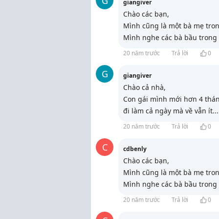
G
giangiver
Chào các bạn,
Mình cũng là một bà mẹ trong
Mình nghe các bà bầu trong
20 năm trước
Trả lời
0
G
giangiver
Chào cả nhà,
Con gái mình mới hơn 4 thán
đi làm cả ngày mà về vẫn ít
...
20 năm trước
Trả lời
0
C
cdbenly
Chào các bạn,
Mình cũng là một bà mẹ trong
Mình nghe các bà bầu trong
20 năm trước
Trả lời
0