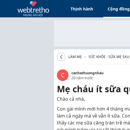
Thịnh hành
Cộng đồng
LÀM MẸ
SỨC KHỎE - SỮA MẸ SAU
canhathuongnhau
C
20 năm trước
Mẹ cháu ít sữa q
Chào cả nhà,
Con gái mình mới hơn 4 tháng mà 
làm cả ngày mà về vẫn ít sữa. Con 
thấy các mẹ sữa căng tràn trề mà
gái mình trộm vía lại rất thích ti