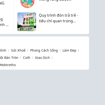
NG
không?
Quy trình đón trả trẻ -
ng
tiêu chí quan trọng
ạnh có
nhưng hay bị bỏ qua
 Đình
Sức Khoẻ
Phong Cách Sống
Làm Đẹp
ội Bàn Tròn
Cưới
Giao Dịch
Webtretho