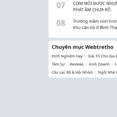
0
7
COM NÓI ĐƯỢC NHƯ
PHÁT ÂM CHƯA RÕ.
0
8
Trường mầm non tro
khu căn hộ ở Bình Th
ổn không?
Chuyên mục Webtretho
Kinh Nghiệm Hay
Giải Trí Cho Gia
Tâm Sự
Reviews
Kinh Doanh
H
Câu Lạc Bộ & Hội Nhóm
Ngôi Nhà 