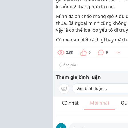
khaỏng 2 tháng nữa là cạn.
Mình đã ăn cháo móng giò + đu đủ
thua. Bà ngoại mình cũng không
vậy là có thể loại bỏ yếu tố di tr
Có mẹ nào biết cách gì hay mách 
2.3K
0
9
Quảng cáo
Tham gia bình luận
Cũ nhất
Mới nhất
Qu