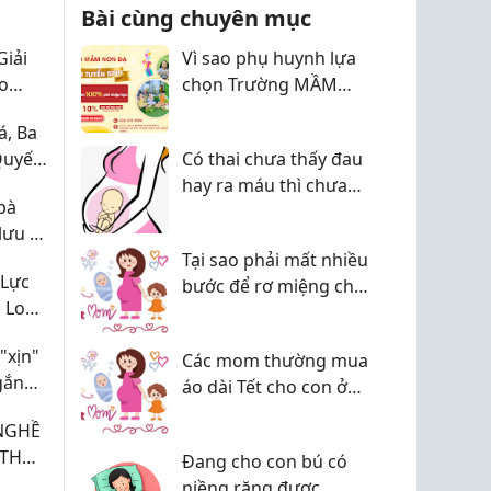
 chất lượng cho con,
tiểu đường từ trước mới
Bài cùng chuyên mục
ph...
cần lo lắ...
Giải
Vì sao phụ huynh lựa
ho
chọn Trường MẦM
NON DẠ CHỢ THÔNG
, Ba
DỤNG
Quyết
Có thai chưa thấy đau
Mà
hay ra máu thì chưa
bà
cần đi khám - suy nghĩ
lưu ý
này có đúng không?
Tại sao phải mất nhiều
 Lực
bước để rơ miệng cho
 Lo
con? Trong khi mẹ chỉ
áp
cần 1 bước là đủ
"xịn"
àn
Các mom thường mua
gắn
áo dài Tết cho con ở
đâu đẹp mà dễ mặc
NGHỀ
vậy ạ?
Đang cho con bú có
niềng răng được