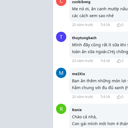
C
cunbibong
Mẹ nó ơi, ăn canh mướp nấu 
các cách xem sao nhé
20 năm trước
Trả lời
0
T
thuytungbach
Mình đây cũng rất ít sữa khi
toàn ăn sữa ngoài.CHij chồn
20 năm trước
Trả lời
0
M
me2Xiu
Bạn ăn thêm những món lợi 
hầm chung với đu đủ xanh (h
20 năm trước
Trả lời
0
R
Ronie
Chào cả nhà,
Con gái mình mới hơn 4 thán