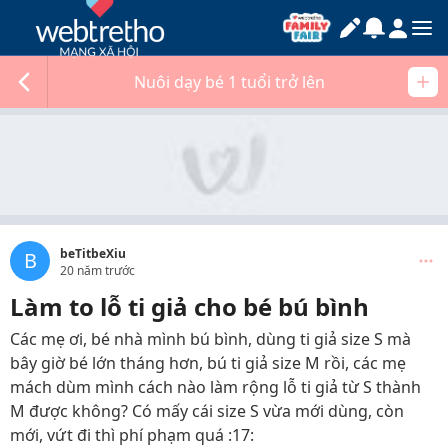
Nuôi dạy bé 1 tuổi trở lên
beTitbeXiu
B
20 năm trước
Làm to lỗ ti giả cho bé bú bình
Các mẹ ơi, bé nhà mình bú bình, dùng ti giả size S mà
bây giờ bé lớn tháng hơn, bú ti giả size M rồi, các mẹ
mách dùm mình cách nào làm rộng lỗ ti giả từ S thành
M được không? Có mấy cái size S vừa mới dùng, còn
mới, vứt đi thì phí phạm quá :17: