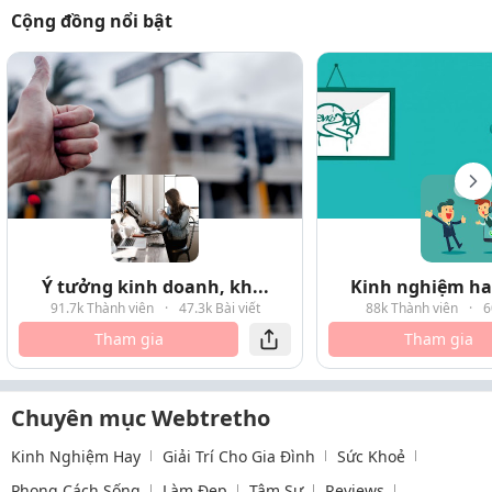
Cộng đồng nổi bật
Ý tưởng kinh doanh, kh...
Kinh nghiệm hay
91.7k Thành viên
·
47.3k Bài viết
88k Thành viên
·
6
Tham gia
Tham gia
Chuyên mục Webtretho
Kinh Nghiệm Hay
Giải Trí Cho Gia Đình
Sức Khoẻ
Phong Cách Sống
Làm Đẹp
Tâm Sự
Reviews