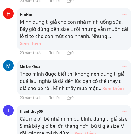
20 năm trước
Trả lời
0
H
HinHin
Mình dùng ti giả cho con nhà mình uống sữa.
Bây giờ dùng đến size L rồi nhưng vẫn muốn cái
lỗ ti to cho con mút cho nhanh. Nhưng
...
Xem thêm
20 năm trước
Trả lời
0
M
Me be Khoa
Theo mình đuợc biết thì khong nen dùng ti giả
quá lau, nghĩa là đã đến lúc bạn có thể thay ti
giả cho bé rồi. Mình thấy mua một
...
Xem thêm
20 năm trước
Trả lời
0
T
thanhthuy05
Các mẹ ơi, bé nhà mình bú bình, dùng ti giả size
S mà bây giờ bé lớn tháng hơn, bú ti giả size M
rồi, các mẹ mách dùm
...
Xem thêm