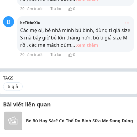
20 năm trước
Trả lời
0
B
beTitbeXiu
Các mẹ ơi, bé nhà mình bú bình, dùng ti giả size
S mà bây giờ bé lớn tháng hơn, bú ti giả size M
rồi, các mẹ mách dùm
...
Xem thêm
20 năm trước
Trả lời
0
TAGS
ti giả
Bài viết liên quan
Bé Bú Hay Sặc? Có Thể Do Bình Sữa Mẹ Đang Dùng