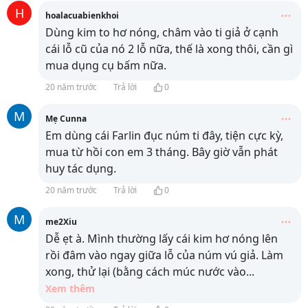
H
hoalacuabienkhoi
Dùng kim to hơ nóng, châm vào ti giả ở cạnh
cái lỗ cũ của nó 2 lỗ nữa, thế là xong thôi, cần gì
mua dụng cụ bấm nữa.
20 năm trước
Trả lời
0
M
Mẹ Cunna
Em dùng cái Farlin đục núm ti đây, tiện cực kỳ,
mua từ hồi con em 3 tháng. Bây giờ vẫn phát
huy tác dụng.
20 năm trước
Trả lời
0
M
me2Xiu
Dễ ẹt à. Mình thường lấy cái kim hơ nóng lên
rồi đâm vào ngay giữa lỗ của núm vú giả. Làm
xong, thử lại (bằng cách múc nước vào
...
Xem thêm