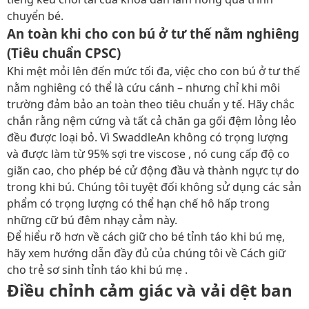
chuyển bé.
An toàn khi cho con bú ở tư thế nằm nghiêng
(Tiêu chuẩn CPSC)
Khi mệt mỏi lên đến mức tối đa, việc cho con bú ở tư thế
nằm nghiêng có thể là cứu cánh – nhưng chỉ khi môi
trường đảm bảo an toàn theo tiêu chuẩn y tế. Hãy chắc
chắn rằng nệm cứng và tất cả chăn ga gối đệm lỏng lẻo
đều được loại bỏ. Vì SwaddleAn không có trọng lượng
và được làm từ 95% sợi tre viscose , nó cung cấp độ co
giãn cao, cho phép bé cử động đầu và thành ngực tự do
trong khi bú. Chúng tôi tuyệt đối không sử dụng các sản
phẩm có trọng lượng có thể hạn chế hô hấp trong
những cữ bú đêm nhạy cảm này.
Để hiểu rõ hơn về cách giữ cho bé tỉnh táo khi bú mẹ,
hãy xem hướng dẫn đầy đủ của chúng tôi về Cách giữ
cho trẻ sơ sinh tỉnh táo khi bú mẹ .
Điều chỉnh cảm giác và vải dệt ban