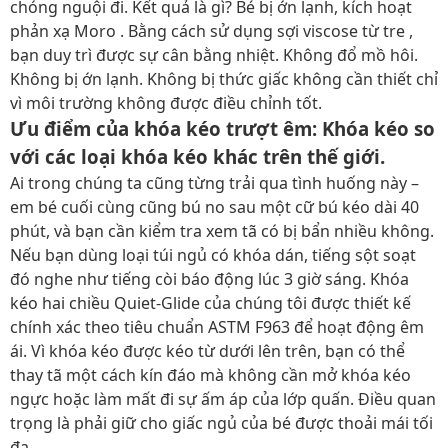
chóng nguội đi. Kết quả là gì? Bé bị ớn lạnh, kích hoạt
phản xạ Moro . Bằng cách sử dụng sợi viscose từ tre ,
bạn duy trì được sự cân bằng nhiệt. Không đổ mồ hôi.
Không bị ớn lạnh. Không bị thức giấc không cần thiết chỉ
vì môi trường không được điều chỉnh tốt.
Ưu điểm của khóa kéo trượt êm: Khóa kéo so
với các loại khóa kéo khác trên thế giới.
Ai trong chúng ta cũng từng trải qua tình huống này –
em bé cuối cùng cũng bú no sau một cữ bú kéo dài 40
phút, và bạn cần kiểm tra xem tã có bị bẩn nhiều không.
Nếu bạn dùng loại túi ngủ có khóa dán, tiếng sột soạt
đó nghe như tiếng còi báo động lúc 3 giờ sáng. Khóa
kéo hai chiều Quiet-Glide của chúng tôi được thiết kế
chính xác theo tiêu chuẩn ASTM F963 để hoạt động êm
ái. Vì khóa kéo được kéo từ dưới lên trên, bạn có thể
thay tã một cách kín đáo mà không cần mở khóa kéo
ngực hoặc làm mất đi sự ấm áp của lớp quấn. Điều quan
trọng là phải giữ cho giấc ngủ của bé được thoải mái tối
đa.