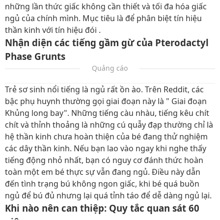
những lần thức giấc không cần thiết và tối đa hóa giấc
ngủ của chính mình. Mục tiêu là để phân biệt tín hiệu
thần kinh với tín hiệu đói .
Nhận diện các tiếng gầm gừ của Pterodactyl
Phase Grunts
Quảng cáo
Trẻ sơ sinh nổi tiếng là ngủ rất ồn ào. Trên Reddit, các
bậc phụ huynh thường gọi giai đoạn này là " Giai đoạn
Khủng long bay". Những tiếng càu nhàu, tiếng kêu chít
chít và thỉnh thoảng là những cú quẫy đạp thường chỉ là
hệ thần kinh chưa hoàn thiện của bé đang thử nghiệm
các dây thần kinh. Nếu bạn lao vào ngay khi nghe thấy
tiếng động nhỏ nhất, bạn có nguy cơ đánh thức hoàn
toàn một em bé thực sự vẫn đang ngủ. Điều này dẫn
đến tình trạng bú không ngon giấc, khi bé quá buồn
ngủ để bú đủ nhưng lại quá tỉnh táo để dễ dàng ngủ lại.
Khi nào nên can thiệp: Quy tắc quan sát 60