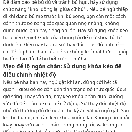
Để đảm bảo bé bú đủ và tránh bú hụt , hãy sử dụng
chức năng "khởi động lại giữa cữ bú" . Nếu bé ngủ thiếp
đi khi đang bú mẹ trước khi bú xong, bạn cần một cách
đánh thức bé bằng các giác quan nhẹ nhàng, không
dùng nước lạnh hay tiếng ồn lớn. Hãy sử dụng khóa kéo
hai chiều Quiet-Glide của chúng tôi để mở khóa túi từ
dưới lên. Điều này tạo ra sự thay đổi nhiệt độ tinh tế —
chỉ để lộ phần chân của bé ra không khí mát hơn — giúp
bé tỉnh táo đủ để bú hết cữ bú thứ hai.
Mẹo để lộ ngón chân: Sử dụng khóa kéo để
điều chỉnh nhiệt độ
Nếu bé nhà bạn hay ngủ gật khi ăn, đừng cởi hết tã
quấn – điều đó dễ dẫn đến tình trạng bé thức giấc lúc 3
giờ sáng. Thay vào đó, hãy kéo khóa phần dưới xuống
vừa đủ để chân bé có thể cử động. Sự thay đổi nhiệt độ
nhỏ đó thường đủ để ngăn chu kỳ ăn vặt và ngủ gật. Sau
khi bé bú no, chỉ cần kéo khóa xuống lại. Không cần phải
loay hoay với các nút bấm trong bóng tối, và không có
tiếng kêu chói tai của khóa dán làm hỏng quá trình