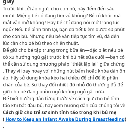
giây
Trước khi cởi áo ngực cho con bú, hãy đếm đến sáu
mươi. Miệng bé có đang tìm vú không? Bé có khóc mà
mắt vẫn mở không? Hay bé chỉ đang nói mớ trong lúc
ngủ? Nếu bé bình tĩnh lại, bạn đã tiết kiệm được 40 phút
cho con bú. Nhưng nếu bé vẫn tiếp tục tìm vú, đã đến
lúc cần cho bé bú theo chiến thuật.
Để giữ cho bé tập trung trong bữa ăn—đặc biệt nếu bé
có xu hướng ngủ gật trước khi bú hết sữa cuối —bạn có
thể cần sử dụng phương pháp "thiết lập lại" giữa chừng
. Thay vì loay hoay với những nút bấm hoặc khóa dán ồn
ào, hãy sử dụng khóa kéo hai chiều để chỉ để lộ phần
chân của bé. Sự thay đổi nhiệt độ nhỏ đó thường đủ để
giữ cho bé đang buồn ngủ không ngủ gật nữa.
Để biết hướng dẫn từng bước về cách giữ cho bé tỉnh
táo khi bắt đầu bú, hãy xem hướng dẫn của chúng tôi về
Cách giữ cho trẻ sơ sinh tỉnh táo trong khi bú mẹ
(
How to Keep an Infant Awake During Breastfeeding
)
.