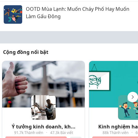
OOTD Mùa Lạnh: Muốn Cháy Phố Hay Muốn
Làm Gấu Đông
Cộng đồng nổi bật
Ý tưởng kinh doanh, kh...
Kinh nghiệm hay
91.7k Thành viên
·
47.3k Bài viết
88k Thành viên
·
6