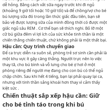
dễ hỏng. Bằng cách vắt sữa ngay trước khi đi ngủ
(khoảng 9 giờ tối hoặc 10 giờ tối) và để chồng/vợ cho bé
bú lượng sữa đó trong lần thức giấc đầu tiên, bạn sẽ
bảo vệ được lượng sữa của mình đồng thời có được một
giấc ngủ sâu REM . Cơ thể bạn sẽ thích nghi. Bỏ lỡ một
cữ bú giữa đêm vì lợi ích của sức khỏe tinh thần là một
chiến thắng chiến thuật, chứ không phải là một thất bại.
Hậu cần: Quy trình chuyển giao
Để ca trực diễn ra suôn sẻ, phòng trẻ sơ sinh cần phải là
một khu vực ít gây căng thẳng. Người trực nên lo việc
thay tã, cho bú bình và vỗ lưng cho bé ợ hơi ở một
phòng riêng để người mẹ đang cho con bú có thể ngủ
chập chờn. Sau khi hết 4 tiếng, bạn lại phải quay lại ca,
nhưng với tinh thần sảng khoái hơn thay vì cảm thấy
kiệt sức .
Chiến thuật sắp xếp hậu cần: Giữ
cho bé tỉnh táo trong khi bú