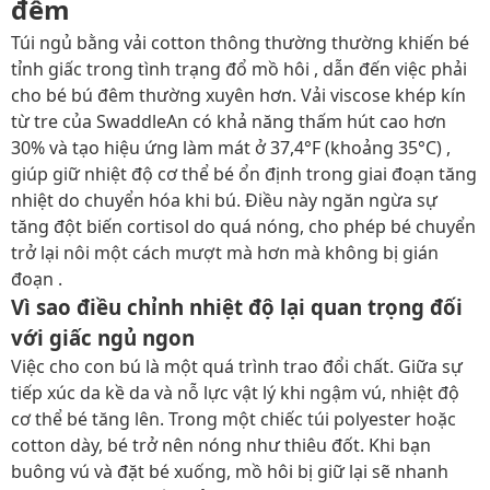
đêm
Túi ngủ bằng vải cotton thông thường thường khiến bé
tỉnh giấc trong tình trạng đổ mồ hôi , dẫn đến việc phải
cho bé bú đêm thường xuyên hơn. Vải viscose khép kín
từ tre của SwaddleAn có khả năng thấm hút cao hơn
30% và tạo hiệu ứng làm mát ở 37,4°F (khoảng 35°C) ,
giúp giữ nhiệt độ cơ thể bé ổn định trong giai đoạn tăng
nhiệt do chuyển hóa khi bú. Điều này ngăn ngừa sự
tăng đột biến cortisol do quá nóng, cho phép bé chuyển
trở lại nôi một cách mượt mà hơn mà không bị gián
đoạn .
Vì sao điều chỉnh nhiệt độ lại quan trọng đối
với giấc ngủ ngon
Việc cho con bú là một quá trình trao đổi chất. Giữa sự
tiếp xúc da kề da và nỗ lực vật lý khi ngậm vú, nhiệt độ
cơ thể bé tăng lên. Trong một chiếc túi polyester hoặc
cotton dày, bé trở nên nóng như thiêu đốt. Khi bạn
buông vú và đặt bé xuống, mồ hôi bị giữ lại sẽ nhanh