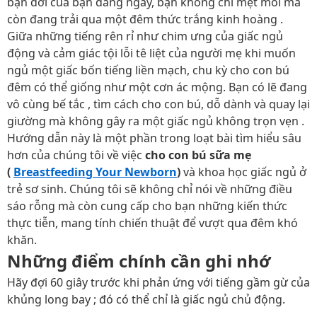
bạn đời của bạn đang ngáy, bạn không chỉ mệt mỏi mà
còn đang trải qua một đêm thức trắng kinh hoàng .
Giữa những tiếng rên rỉ như chim ưng của giấc ngủ
động và cảm giác tội lỗi tê liệt của người mẹ khi muốn
ngủ một giấc bốn tiếng liền mạch, chu kỳ cho con bú
đêm có thể giống như một cơn ác mộng. Bạn có lẽ đang
vô cùng bế tắc , tìm cách cho con bú, dỗ dành và quay lại
giường mà không gây ra một giấc ngủ không trọn vẹn .
Hướng dẫn này là một phần trong loạt bài tìm hiểu sâu
hơn của chúng tôi về việc
cho con bú sữa mẹ
(
Breastfeeding Your Newborn
)
và khoa học giấc ngủ ở
trẻ sơ sinh. Chúng tôi sẽ không chỉ nói về những điều
sáo rỗng mà còn cung cấp cho bạn những kiến ​​thức
thực tiễn, mang tính chiến thuật để vượt qua đêm khó
khăn.
Những điểm chính cần ghi nhớ
Hãy đợi 60 giây trước khi phản ứng với tiếng gầm gừ của
khủng long bay ; đó có thể chỉ là giấc ngủ chủ động.