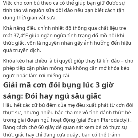
Việc cho con bú theo ca có thể giúp bạn giữ được sự
tỉnh táo và nguồn sữa dồi dào nếu bạn biết cách tận
dụng thời gian vắt sữa.
Khả năng điều chỉnh nhiệt độ thông qua chất liệu tre
mát 37,4°F giúp ngăn ngừa tình trạng đổ mồ hôi khi
thức giấc, vốn là nguyên nhân gây ảnh hưởng đến hiệu
quả truyền dịch.
Khóa kéo hai chiều là bí quyết giúp thay tã kín đáo – cho
phép tiếp cận phần mông mà không cần mở khóa kéo
ngực hoặc làm rơi miếng cài.
Giải mã cơn đói bụng lúc 3 giờ
sáng: Đói hay ngủ sâu giấc
Hầu hết các cữ bú đêm của mẹ đều xuất phát từ cơn đói
thực sự, nhưng nhiều bậc cha mẹ vô tình đánh thức bé
trong giai đoạn ngủ hoạt động (giai đoạn Pterodactyl) .
Bằng cách chờ 60 giây để quan sát xem bé có thực sự
thức giấc hay chỉ đang cựa quậy , bạn có thể tránh