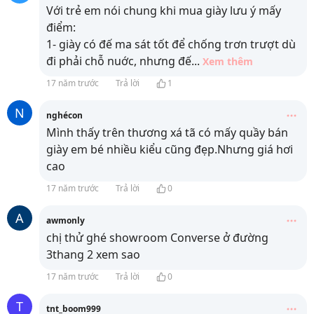
Với trẻ em nói chung khi mua giày lưu ý mấy
điểm:
1- giày có đế ma sát tốt để chống trơn trượt dù
đi phải chỗ nuớc, nhưng đế
...
Xem thêm
17 năm trước
Trả lời
1
N
nghécon
Mình thấy trên thương xá tã có mấy quầy bán
giày em bé nhiều kiểu cũng đẹp.Nhưng giá hơi
cao
17 năm trước
Trả lời
0
A
awmonly
chị thử ghé showroom Converse ở đường
3thang 2 xem sao
17 năm trước
Trả lời
0
T
tnt_boom999