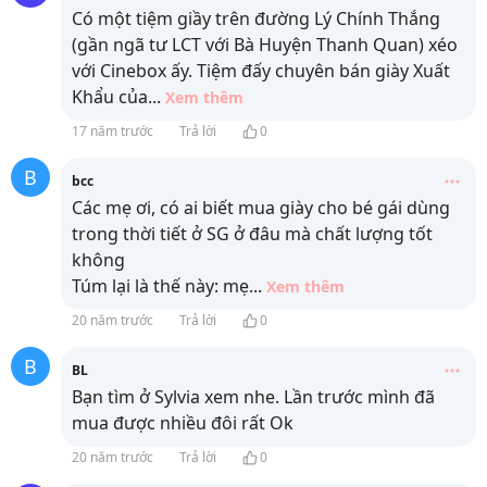
Có một tiệm giầy trên đường Lý Chính Thắng
(gần ngã tư LCT với Bà Huyện Thanh Quan) xéo
với Cinebox ấy. Tiệm đấy chuyên bán giày Xuất
Khẩu của
...
Xem thêm
17 năm trước
Trả lời
0
B
bcc
Các mẹ ơi, có ai biết mua giày cho bé gái dùng
trong thời tiết ở SG ở đâu mà chất lượng tốt
không
Túm lại là thế này: mẹ
...
Xem thêm
20 năm trước
Trả lời
0
B
BL
Bạn tìm ở Sylvia xem nhe. Lần trước mình đã
mua được nhiều đôi rất Ok
20 năm trước
Trả lời
0