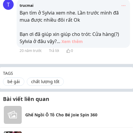
T
trucmai
Bạn tìm ở Sylvia xem nhe. Lần trước mình đã
mua được nhiều đôi rất Ok
Bạn ơi đã giúp xin giúp cho trót: Cửa hàng(?)
Sylvia ở đâu vậy?
...
Xem thêm
20 năm trước
Trả lời
0
TAGS
bé gái
chất lượng tốt
Bài viết liên quan
Ghế Ngồi Ô Tô Cho Bé Joie Spin 360