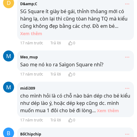
D
D&amp;C
SG Square ít giày bé gái, thỉnh thỏang mới có
hàng lạ, còn lại thì cũng tòan hàng TQ mà kiểu
cũng không đẹp bằng các chợ. Đồ em bé
...
Xem thêm
17 năm trước
Trả lời
0
M
Meo_mup
Sao mẹ nó ko ra Saìgon Square nhỉ?
17 năm trước
Trả lời
0
M
midi309
cho mình hỏi là có chỗ nào bán dép cho bé kiểu
như dép lào ý, hoặc dép kẹp cũng dc. mình
muốn mua 1 đôi cho bé đi lòng
...
Xem thêm
17 năm trước
Trả lời
0
B
BốChipchip