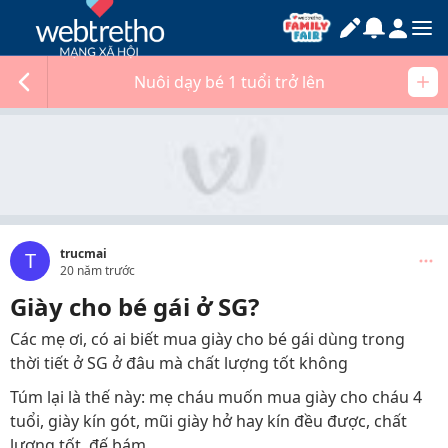
Nuôi dạy bé 1 tuổi trở lên
trucmai
T
20 năm trước
Giày cho bé gái ở SG?
Các mẹ ơi, có ai biết mua giày cho bé gái dùng trong
thời tiết ở SG ở đâu mà chất lượng tốt không
Túm lại là thế này: mẹ cháu muốn mua giày cho cháu 4
tuổi, giày kín gót, mũi giày hở hay kín đều được, chất
lượng tốt, đế bám.