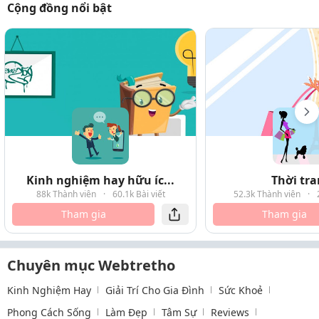
Cộng đồng nổi bật
Kinh nghiệm hay hữu íc...
Thời tr
88k Thành viên
·
60.1k Bài viết
52.3k Thành viên
·
Tham gia
Tham gia
Chuyên mục Webtretho
Kinh Nghiệm Hay
Giải Trí Cho Gia Đình
Sức Khoẻ
Phong Cách Sống
Làm Đẹp
Tâm Sự
Reviews