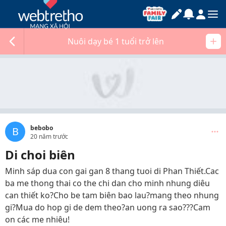
Nuôi dạy bé 1 tuổi trở lên
bebobo
B
20 năm trước
Di choi biên
Minh sáp dua con gai gan 8 thang tuoi di Phan Thiết.Cac
ba me thong thai co the chi dan cho minh nhung diêu
can thiết ko?Cho be tam biên bao lau?mang theo nhung
gi?Mua do hop gi de dem theo?an uong ra sao???Cam
on các me nhiêu!