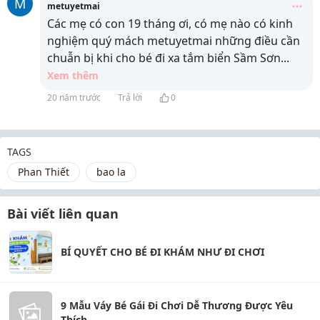
M
metuyetmai
Các mẹ có con 19 tháng ơi, có mẹ nào có kinh
nghiệm quý mách metuyetmai những điều cần
chuẫn bị khi cho bé đi xa tắm biển Sầm Sơn
...
Xem thêm
20 năm trước
Trả lời
0
TAGS
Phan Thiết
bao la
Bài viết liên quan
BÍ QUYẾT CHO BÉ ĐI KHÁM NHƯ ĐI CHƠI
9 Mẫu Váy Bé Gái Đi Chơi Dễ Thương Được Yêu
Thích