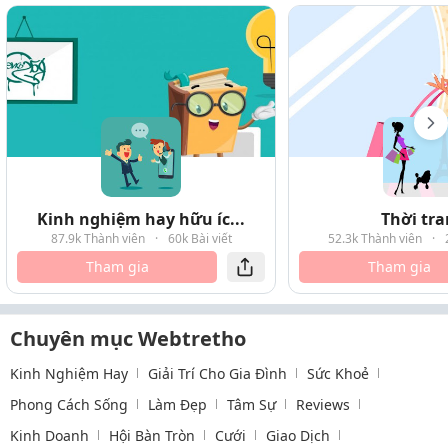
Kinh nghiệm hay hữu íc...
Thời tr
87.9k Thành viên
·
60k Bài viết
52.3k Thành viên
·
Tham gia
Tham gia
Chuyên mục Webtretho
Kinh Nghiệm Hay
Giải Trí Cho Gia Đình
Sức Khoẻ
Phong Cách Sống
Làm Đẹp
Tâm Sự
Reviews
Kinh Doanh
Hội Bàn Tròn
Cưới
Giao Dịch