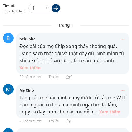
Tìm tới
/
1
Trang bình luận
Trang 1
B
bebupbe
Đọc bài của mẹ Chíp xong thấy choáng quá.
Danh sách thật dài và thật đầy đủ. Nhà mình từ
khi bé còn nhỏ xíu cũng làm sẵn một danh
...
Xem thêm
20 năm trước
Trả lời
0
M
Mẹ Chíp
Tặng các mẹ bài mình copy được từ các mẹ WTT
năm ngoái, có link mà mình ngại tìm lại lắm,
copy ra đây luôn cho các mẹ dễ in
...
Xem thêm
20 năm trước
Trả lời
0