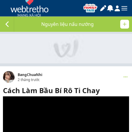
Nguyên liệu nấu nướng
BangChuaNhi
2 tháng trước
Cách Làm Bầu Bí Rô Ti Chay