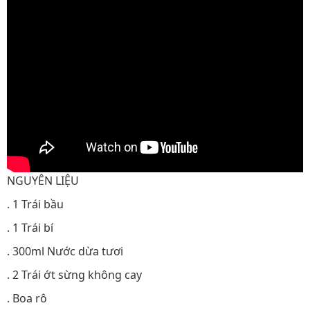
NGUYÊN LIỆU
. 1 Trái bầu
. 1 Trái bí
. 300ml Nước dừa tươi
. 2 Trái ớt sừng không cay
. Boa rô